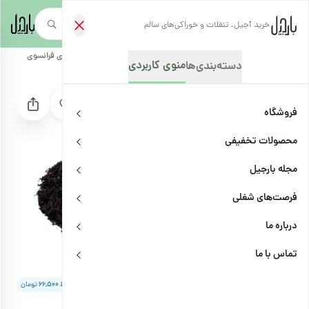
خرید آجیل، تنقلات و خوراکی‌های سالم
صفحه‌نخست
/
فروشگاه
/
چای و دمنوش
/
چای
/
چای سیاه
/
چای سیاه ارل گری فرانسوی
منوی کاربردی
دسته‌بندی‌ها
فروشگاه
محصولات تخفیفی
مجله بارجیل
فرصت‌های شغلی
درباره ما
تماس با ما
6
امکان پرداخت در ۴ قسط
|
هر قسط
۶۶,۵۰۰
تومان
چای سیاه ارل گری فرانسوی