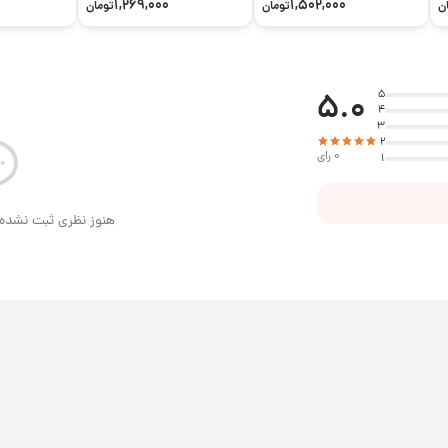
1,269,000
1,502,000
ن
تومان
تومان
5.0
5
4
3
2
0 رای
1
هنوز نظری ثبت نشده 