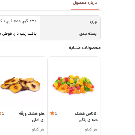
درباره محصول
وزن
250 گرم, 500 گرم, 1 کیلوگرم
بسته بندی
پاکت زیپ دار, قوطی م
محصولات مشابه
آناناس خشک
هلو خشک ورقه
5
5
حبه‌ای رنگی
ای اعلی
هر کیلو
هر کیلو