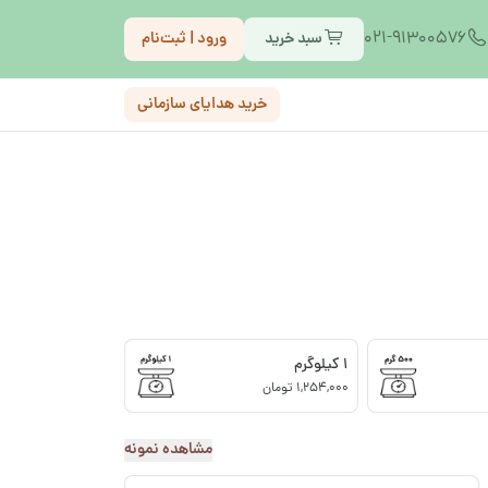
021-91300576
سبد خرید
ورود | ثبت‌نام
خرید هدایای سازمانی
1 کیلوگرم
1,254,000 تومان
مشاهده نمونه