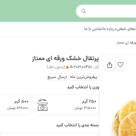
های شغلی
درباره ما
تماس با ما
قه ای ممتاز
پرتقال خشک ورقه ای ممتاز
5
(بدون نظر)
کد:
202101481
|
پرفروش‌ترین ماه
ارسال سریع
وزن را انتخاب کنید
250 گرم
500 گرم
315,000 تومان
628,000 تومان
بسته بندی را انتخاب کنید