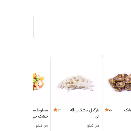
خشک
نارگیل خشک ورقه
مخلوط میوه
5
3
5
ای
خشک حبه‌ای
هر کیلو
هر کیلو