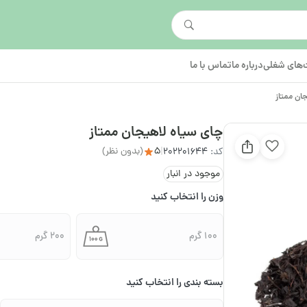
های شغلی
درباره ما
تماس با ما
ان ممتاز
چای سیاه لاهیجان ممتاز
5
(بدون نظر)
کد:
202201644
|
موجود در انبار
وزن را انتخاب کنید
100 گرم
200 گرم
بسته بندی را انتخاب کنید