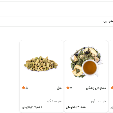
قوایی
دمنوش زندگی
هل
5
5
هر 100 گرم
هر 100 گرم
1,229,000
524,000
ن
تومان
تومان