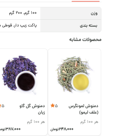
وزن
100 گرم, 200 گرم
بسته بندی
پاکت زیپ دار, قوطی م
محصولات مشابه
دمنوش لمونگرس
دمنوش گل گاو
5
5
(علف لیمو)
زبان
هر 100 گرم
هر 100 گرم
387,000
248,000
تومان
توما