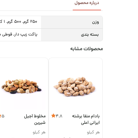
درباره محصول
وزن
250 گرم, 500 گرم, 1 کیلوگرم
بسته بندی
پاکت زیپ دار, قوطی م
محصولات مشابه
بادام منقا برشته
مخلوط آجیل
5
4.8
ایرانی اعلی
شیرین
هر کیلو
هر کیلو