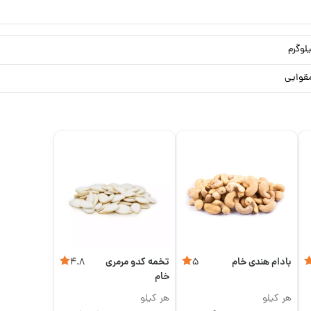
قوایی
بادام هندی خام
تخمه کدو مرمری
4.8
5
خام
هر کیلو
هر کیلو