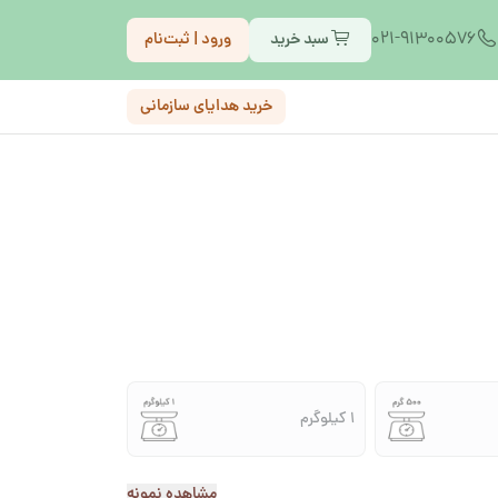
021-91300576
سبد خرید
ورود | ثبت‌نام
خرید هدایای سازمانی
1 کیلوگرم
مشاهده نمونه