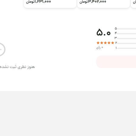
1,231,000
3,402,000
ن
تومان
تومان
5.0
5
4
3
2
0 رای
1
هنوز نظری ثبت نشده 