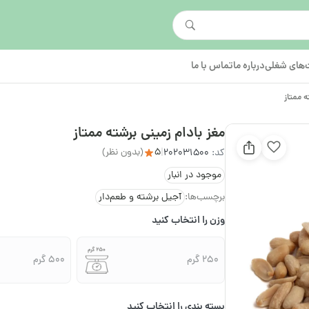
های شغلی
درباره ما
تماس با ما
ه ممتاز
مغز بادام زمینی برشته ممتاز
5
(بدون نظر)
کد:
202031500
|
موجود در انبار
برچسب‌ها:
آجیل برشته و طعم‌دار
وزن را انتخاب کنید
250 گرم
500 گرم
بسته بندی را انتخاب کنید