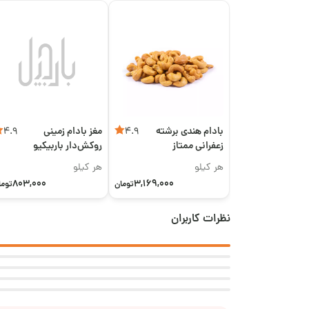
بادام هندی برشته
مغز بادام زمینی
4.9
4.9
زعفرانی ممتاز
روکش‌دار باربیکیو
هر کیلو
هر کیلو
803,000
3,169,000
تومان
توما
نظرات کاربران