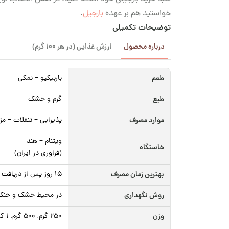
خواستید هم بر عهده
بارجیل
.
توضیحات تکمیلی
درباره محصول
ارزش غذایی (در هر 100 گرم)
طعم
باربیکیو – نمکی
طبع
گرم و خشک
موارد مصرف
پذیرایی – تنقلات – مز
ویتنام – هند
خاستگاه
(فراوری در ایران)
بهترین زمان مصرف
15 روز پس از دریافت محصول
روش نگهداری
در محیط خشک و خنک، د
وزن
250 گرم, 500 گرم, 1 کیلوگرم