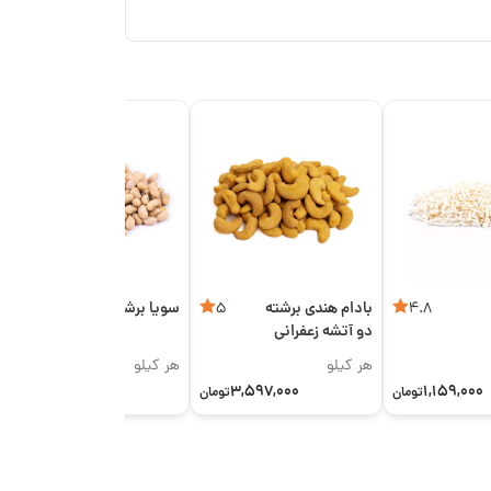
بادام هندی برشته
سویا برشته
5
5
4.8
دو آتشه زعفرانی
اعلی
هر کیلو
هر کیلو
753,000
3,597,000
1,159,000
تومان
تومان
تومان