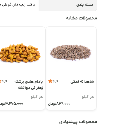
بسته بندی
پاکت زیپ دار, قوطی م
محصولات مشابه
شاهدانه نمکی
بادام هندی برشته
4.9
4.9
زعفرانی دوآتشه
هر کیلو
هر کیلو
3,275,000
849,000
تومان
توما
محصولات پیشنهادی