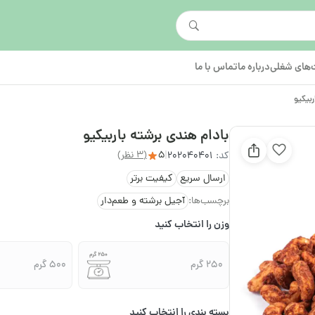
های شغلی
درباره ما
تماس با ما
ربیکیو
بادام هندی برشته باربیکیو
5
(3 نظر)
کد:
202040401
|
ارسال سریع
کیفیت برتر
برچسب‌ها:
آجیل برشته و طعم‌دار
وزن را انتخاب کنید
250 گرم
500 گرم
بسته بندی را انتخاب کنید