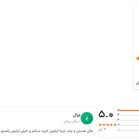
ن
5.0
5
غزال
4
غ
3
1 سال پیش
2
3 رای
1
عالی هستن و چند باریه ازشون خرید میکنم و خیلی ازشون راضیم. ب