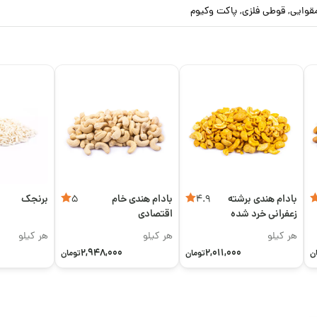
قوایی, قوطی فلزی, پاکت وکیوم
بادام هندی برشته
بادام هندی خام
برنجک
5
4.9
زعفرانی خرد شده
اقتصادی
هر کیلو
هر کیلو
هر کیلو
2,948,000
2,011,000
ن
تومان
تومان