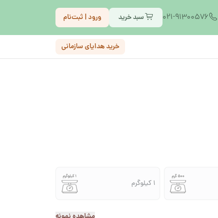
021-91300576
سبد خرید
ورود | ثبت‌نام
خرید هدایای سازمانی
1 کیلوگرم
مشاهده نمونه