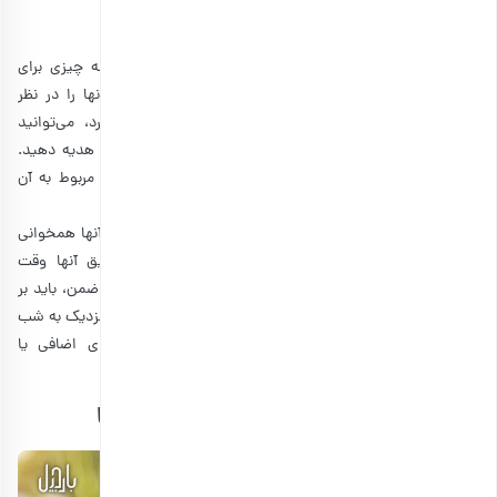
1. تحلیل نیازها و اولویت‌بندی هزینه‌ها
به جای انتخاب اقلام عمومی، به این فکر کنید که واقعا چه چیزی برای
گیرندگان شما مفید است. علایق، سرگرمی‌ها یا ترجیحات آنها را در نظر
بگیرید. برای مثال، اگر مشتری شما از باغبانی لذت می‌برد، می‌توانید
مجموعه‌ای از ابزارهای باغبانی یا گلدان‌های باکیفیت را به او هدیه دهید.
اگر او اهل خوردن قهوه است، انواع قهوه یا اکسسوری‌های مربوط به آن
بهترین گزینه هستند.
با انتخاب
پک هدیه سازمانی
که با زندگی شخصی یا حرفه‌ای آنها همخوانی
دارد، نشان می‌دهید که برای در نظر گرفتن نیازها و علایق آنها وقت
گذاشته‌اید و این موضوع ارزش هدیه را افزایش می‌دهد. در ضمن، باید بر
اساس نیاز مشتریان، هزینه را اولویت‌بندی کنید. برای مثال اگر نزدیک به شب
یلدا است، فقط بر روی شب یلدا تمرکز کنید و خرج‌های اضافی یا
مناسبت‌های دیگر فعلا را کنار بگذارید.
2. خرید عمده و بهره‌برداری از تخفیف‌ها