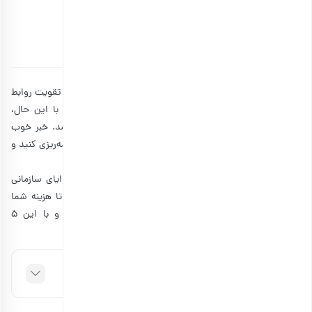
خرید هدایای سازمانی
توسط
آتوسا سالکی
۱۷ مهر ۱۴۰۳
6 دقیقه مطالعه
هدایای سازمانی برای مناسبت های خاص، یک راه قدرتمند برای تقویت روابط
تجاری و نشان دادن قدردانی از مشتریان و کارمندان است. با این حال،
یافتن تعادل بین هزینه و کیفیت می‌تواند چالش برانگیز باشد. خبر خوب
این است که می‌توانید برای هدایای سازمانی با بودجه کم، برنامه‌ریزی کنید و
مطمئن باشید که چیزی از کیفیت هدیه کم نمی‌شود.
بنابراین، در این مطلب به شما می‌گوییم که هنگام خرید هدایای سازمانی
برای کارمندان و مشتریان، چه استراتژی‌هایی را به کار ببرید تا هزینه شما
مجله بارجیل
کاهش یابد. تا انتهای مطلب همراه
باشید و با این 5
استراتژی آشنا شوید.
فهرست مطالب