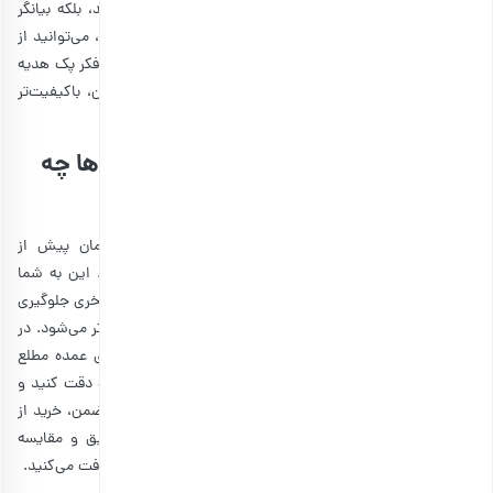
هستید. این نه تنها ارزش درک شده هدیه را افزایش می‌دهد، بلکه بیانگر
میزان تعهد شما است. در ضمن، با خرید یک هدیه با کیفیت، می‌توانید از
هزینه کردن برای چندین هدیه جلوگیری کنید. علاوه بر این، به فکر پک هدیه
شرکتی با بسته بندی زیبا باشید تا در نظر مشتریان و کارمندان، باکیفیت‌تر
نشان داده شود.
خرید هدایای سازمانی پیش از مناسبت ها چه
تاثیری در کاهش هزینه ها دارد؟
برنامه ریزی و خرید هدایای سازمانی برای کارمندان در زمان پیش از
مناسبت‌ها، به معنی پیدا کردن کالاهای مقرون به‌صرفه است. این به شما
کمک کند تا قیمت‌های بهتری پیدا کنید و از عجله‌های لحظه آخری جلوگیری
می‌کند. زیرا عجله کردن معمولا منجر به پرداخت هزینه‌های بالاتر می‌شود. در
این صورت، شما می‌توانید از تخفیف‌ها، فروش و قیمت‌های عمده مطلع
باشید. در طول سال به خرید هدایای سازمانی با تخفیف ویژه دقت کنید و
اگر همه چیز مناسب بود، از قبل خریدتان را انجام دهید. در ضمن، خرید از
قبل به شما این امکان را می‌دهد که زمان کافی برای تحقیق و مقایسه
قیمت‌ها داشته باشید و مطمئن شوید که بهترین قیمت را دریافت می‌کنید.