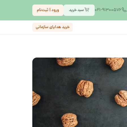
021-91300576
سبد خرید
ورود | ثبت‌نام
خرید هدایای سازمانی