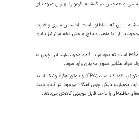
نتی و همچنین در گذشته، گردو را بهترین میوه برای
گردو پروتئین٬ ویتامین B٬ روی٬ منیزیم٬ آهن، امگا۳ و کلسیم زیادی در خود دارد و گذشته از این که نشاط‌آور است٬ احساس سیری و قدرت
وجود در آن با ماهی و برنج و حتی تخم مرغ نیز برابری
یکی از اسید‌های چرب ضروری که به اصطلاح به عنوان غذای مغز شناخته می‌شود، امگا۳ است که به‌وفور در گردو وجود دارد. این چربی به
رف مواد غذایی مقوی به بدن وارد شود.
امگا ۳ از سه اسید چرب تشکیل شده که عبارت‌اند از: آلفا-لینولنیک اسید (ALA)، ایکوزا پنتانوئیک اسید (EPA) و دوکوزاهگزائنوئیک اسید
(DHA) که هرکدام نقش مهمی در کاهش التهاب و بهبود عملکرد مغز و حافظه دارد. به‌عبارت دیگر، چربی امگا۳ موجود در گردو باعث
ال‌های حافظه‌ای را تا حد قابل توجهی کاهش می‌دهد.