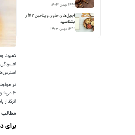
۱۴ بهمن ۱۴۰۳
آجیل‌های حاوی ویتامین b12 را
بشناسید
۱۳ بهمن ۱۴۰۳
کمبود وی
افسردگی 
استرس‌های
۳ ‌می‌ش
اثرگذار با
مطالب م
برای د