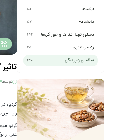
ترفندها
50
دانشنامه
52
دستور تهیه غذاها و خوراکی‌ها
142
س
رژیم و لاغری
28
سلامتی و پزشکی
140
تاثیر 
توسط
گردو، در
ویتامین‌ه
گردو میو