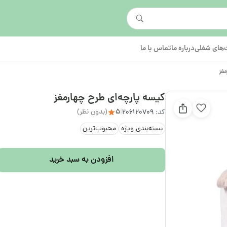
های شغلی
درباره ما
تماس با ما
مغز
کیسه پارچه‌ای طرح چهارمغز
5
(بدون نظر)
کد:
206120709
|
بسته‌بندی ویژه
محبوب‌ترین
افزودن به سبد خرید