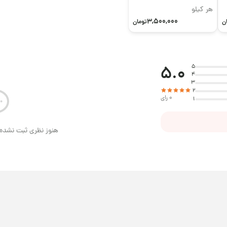
هر کیلو
3,500,000
ن
تومان
5.0
5
4
3
2
0 رای
1
هنوز نظری ثبت نشده 