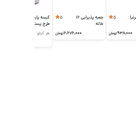
نیا
جعبه پذیرایی 16
کیسه پارچه‌ای
5
5
5
خانه
طرح پسته
6,676,000
938,000
هر کیلو
تومان
تومان
1,050,000
تومان