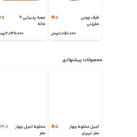
ظرف چوبی
جعبه پذیرایی 9
5
5
حلزونی
خانه
6,047,000
1,051,000
تومان
توما
محصولات پیشنهادی
آجیل مخلوط چهار
مخلوط آجیل چهار
4.8
5
مغز تبریزی
مغز