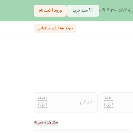
021-91300576
سبد خرید
ورود | ثبت‌نام
خرید هدایای سازمانی
1 کیلوگرم
مشاهده نمونه