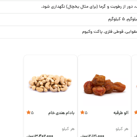
ور از رطوبت و گرما (برای مثال یخچال) نگهداری شود.
قوایی, قوطی فلزی, پاکت وکیوم
آلو طرقبه
بادام هندی خام
5
5
هر کیلو
هر کیلو
3,402,000
2,121,000
ن
تومان
تومان