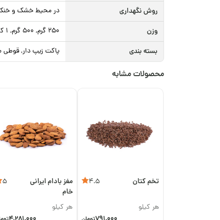
روش نگهداری
در محیط خشک و خنک، د
وزن
250 گرم, 500 گرم, 1 کیلوگرم, 5 کیلوگرم
بسته بندی
پاکت زیپ دار, قوطی م
محصولات مشابه
تخم کتان
مغز بادام ایرانی
5
4.5
خام
هر کیلو
هر کیلو
4,281,000
791,000
تومان
توما