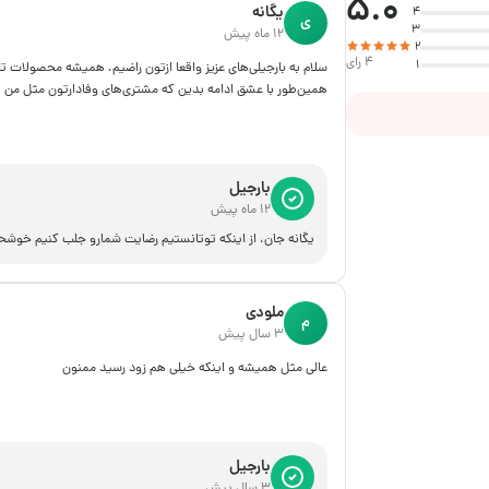
5.0
یگانه
4
ی
3
12 ماه پیش
2
4 رای
1
سلام به بارجیلی‌های عزیز واقعا ازتون راضیم، همیشه محصولات تا
همین‌طور با عشق ادامه بدین که مشتری‌های وفادارتون مثل من
بارجیل
12 ماه پیش
یگانه جان، از اینکه توتانستیم رضایت شمارو جلب کنیم خوشحا
ملودی
م
3 سال پیش
عالی مثل همیشه و اینکه خیلی هم زود رسید ممنون
بارجیل
3 سال پیش