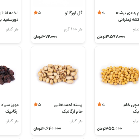
م هندی برشته
گل اورگانو
تخمه آفتاب
5
5
تشه زعفرانی
دورسفید ب
سس رَنچ
یلو
هر 100 گرم
هر کیلو
372,000
3,597,000
تومان
تومان
چی خام
پسته احمدآقایی
مویز سیاه
5
5
نیک
خام ارگانیک
ارگانیک
یلو
هر کیلو
هر کیلو
3,640,000
855,000
تومان
تومان