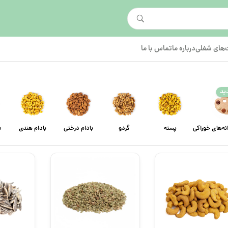
های شغلی
درباره ما
تماس با ما
ید
انه‌های خوراکی
پسته
گردو
بادام درختی
بادام هندی
م