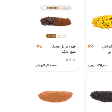
گوشتی
قهوه برزیل عربیکا
5
5
نی
صبح دارک
هر کیلو
4,816,000
1,391,000
تومان
تومان