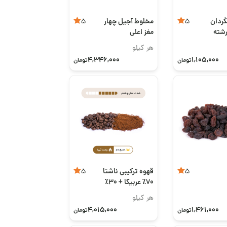
گردان
مخلوط آجیل چهار
5
5
رشته
مغز اعلی
هر کیلو
4,346,000
1,105,000
تومان
تومان
قهوه ترکیبی ناشتا
5
5
۷۰٪ عربیکا + ۳۰٪
روبوستا
هر کیلو
4,015,000
1,461,000
تومان
تومان