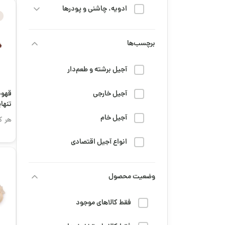
ادویه، چاشنی و پودرها
خشکبار
برچسب‌ها
رژیم و سلامتی
آجیل برشته و طعم‌دار
شربت
آجیل خارجی
قهوه
شیرینی و شکلات
+ ۵۰٪ روبوستا
آجیل خام
هر ک
قهوه
انواع آجیل اقتصادی
محصولات عمده
تنقلات دانش‌آموزی
وضعیت محصول
مزه و تنقلات
جمعه سیاه
مهمانی، پذیرایی و مناسبتی
فقط کالاهای موجود
خرید قهوه تلخ