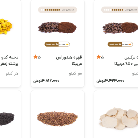
 ترکیبی
قهوه هندوراس
تخمه کدو 
5
5
تنهایی ۵۰٪ عربیکا
عربیکا
برشته زعفرا
اعلی
یلو
هر کیلو
هر کیلو
4,816,000
3,423,000
تومان
تومان