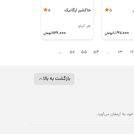
خاکشیر ارگانیک
5
5
هر کیلو
726,000
1,197,000
تومان
تومان
56
55
54
…
13
12
→
بازگشت به بالا
د به ارمغان می‌آورد.