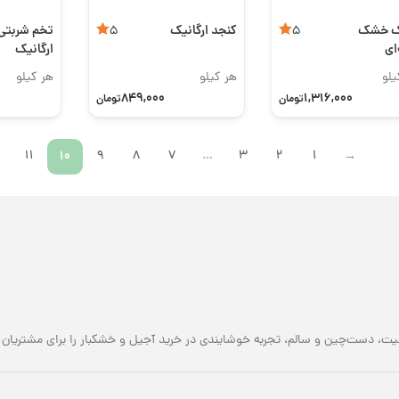
 خشک
کنجد ارگانیک
تخم شربتی
5
5
ای
ارگانیک
یلو
هر کیلو
هر کیلو
849,000
1,316,000
تومان
تومان
11
10
9
8
7
…
3
2
1
←
یت، دست‌چین و سالم، تجربه خوشایندی در خرید آجیل و خشکبار را برای مشتریان خو