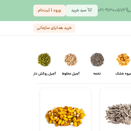
021-91300576
سبد خرید
ورود | ثبت‌نام
خرید هدایای سازمانی
یوه خشک
تخمه
آجیل مخلوط
آجیل روکش دار