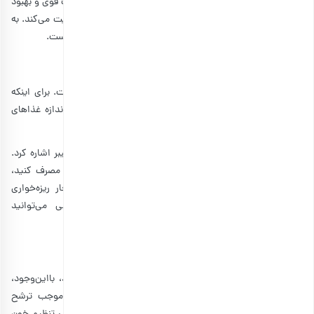
آلو برقانی حاوی بور است. این ماده معدنی برای ساختن عضلات قوی و بهبود
هماهنگی عضلات مفید است. البته بور قدرت ذهنی را هم تقویت می‌کند. به
همین خاطر آلو برقانی یکی از میوه‌های مورد علاقه یوگا کارها است.
۷٫ مدیریت وزن
ثابت نگه‌داشتن وزن یا کاهش وزن برای هر کسی سخت است. برای اینکه
بتوانید وزنتان را روی حد نرمال نگه دارید، هیچ گزینه‌­ای به‌اندازه غذاهای
فیبردار موثر نیست.
ازجمله فواید آلو برقانی می‌توان به سرشار بودن این میوه از فیبر اشاره کرد.
اگر آلو برقانی را مثل
آجیل‌های لاغرکننده
به‌عنوان میان وعده مصرف کنید،
احساس سیری طولانی‌مدتی به سراغتان می‌آید و کمتر دچار ریزه‌خواری
می‌شوید؛ بنابراین وزنتان کاهش پیدا می‌کند و به‌خوبی می‌توانید
تناسب‌اندامتان را حفظ کنید.
۸٫ کاهش قند خون
آلو برقانی شیرین است و مقدار قابل‌توجهی کربوهیدرات دارد، بااین‌وجود،
مصرف آن قند خون را افزایش نمی­دهد! چون مصرف آلو موجب ترشح