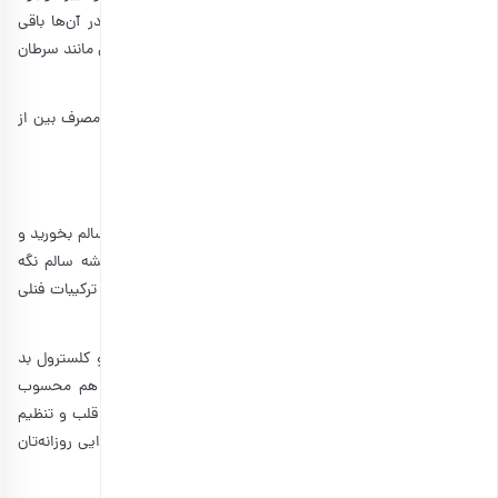
در آلو، به‌راحتی روده‌ها شسته می‌شوند و هیچ ماده زائدی در آن‌ها باقی
نمی‌ماند. به همین خاطر آلو بخارا مانع از بروز مشکلات گوارشی مانند سرطان
روه می­شود.
البته موقع مصرف آلو باید جانب احتیاط را رعایت کنید. چون مصرف بین از
حد آلو برقانی ممکن است منجر به اسهال و نفخ شدید شود.
۲٫ حفظ سلامت قلب
برای اینکه همیشه قلبی سالم داشته باشید، باید مواد غذایی سالم بخورید و
ورزش کنید. پتاسیم موجود در آلو برقانی، قلب شما را همیشه سالم نگه
می‌دارد. این میوه خوشمزه سرشار از آنتی‌اکسیدان‌هایی مانند ترکیبات فنلی
است و خطر بیماری‌های قلبی را کاهش می‌دهد.
تحقیقات نشان می‌دهند که آلو برقانی در کاهش فشار خون و کلسترول بد
بدن هم تاثیر قابل‌توجهی دارد که از
خواص گیلاس خشک
هم محسوب
می‌شود. البته برای اینکه اثر این میوه خوشمزه را روی عملکرد قلب و تنظیم
فشار خونتان بهتر متوجه شوید، باید مصرف آلو را در برنامه غذایی روزانه‌تان
بگنجانید.