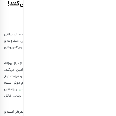
شما را خوردن این خشکبار تشویق می‌کنند!
توسط
۰۲ شهریور ۱۳۹۹
8 دقیقه مطالعه
آلوهای سیاه‌رنگ خوشمزه‌ای که در تابستان از راه می‌رسند، به نام آلو برقانی
یا آلو بخارا هم شناخته می‌شوند. آلو برقانی تنها یک میوه خاص، متفاوت و
خوشمزه نیست! بلکه این میوه جذاب سرشار از مواد مغذی و ویتامین‌های
زیادی است.
آیا می‌دانید که خوردن تنها چهار آلو در روز می‌تواند یک‌سوم از نیاز روزانه
شما به ویتامین K، سه گرم فیبر و ۲۹۰ میلی‌گرم پتاسیم را تامین می‌کند.
این میوه جذاب خطر ابتلا به بیماری‌های قلبی، پوکی استخوان و دیابت نوع
۲ را کاهش می‌دهد. البته آلو برقانی برای کاهش اضافه‌وزن هم موثر است؛
بنابراین اگر به دنبال یک خوراکی خوشمزه برای
تنقلات رژیمی
روزانه‌تان
هستید، توصیه می‌کنیم از
خواص میوه خشک
از جمله آلو برقانی غافل
نشوید.
این خشکبار از تمام خوراکی‌های مضر مانند چیپس و پفک خوشمزه‌تر است و