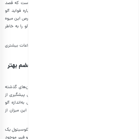
اگر تابه‌حال آلو برقانی را امتحان نکرده‌اید و برای اولین بار است که قصد
مصرف این
خشکبار
را دارید، بی‌شک کنجکاو هستید که درباره فواید آلو
برقانی همه‌چیز را بدانید. البته اغلب کسانی که طرفدار پر و پا قرص این میوه
خوشمزه هستند هم با فواید آن آشنایی کافی ندارند و تنها آلو را به خاطر
طعمی که دارد مصرف می‌کنند!
در ادامه فواید این میوه خوشمزه را برایتان آورده‌ایم تا با اطلاعات بیشتری
این میوه خوش‌طعم را در برنامه غذایی روزانه‌تان جای دهید.
۱٫ بهبود عملکرد دستگاه گوارش و کمک به هضم بهتر
غذا
استفاده از آلو برقانی برای بهبود عملکرد دستگاه گوارش از زمان‌های گذشته
مرسوم بوده است! اغلب افراد این موضوع را می‌دانند که برای پیشگیری از
بروز یبوست و عملکرد مناسب دستگاه گوارش، هیچ دارویی به‌اندازه آلو
نمی‌تواند کمک‌کننده باشد. آلوها حاوی سه گرم فیبر هستند. این میزان از
فیبر، تقریبا ۱۰ درصد از مقدار توصیه‌شده روزانه بدن است.
در ترکیبات آلو بخارا سوربیتول هم دیده می­شود. سوربیتول یا گلوسیتول یک
نوع قند الکلی است که خاصیت ملین دارد. با وجود این ماده و فیبر موجود