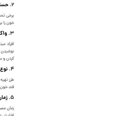
2.
حساس
برخی تحق
خون را بر
3.
واک
افراد مب
نوشیدن ق
کردن و س
4.
نوع 
طرز تهیه 
قند خون ت
5.
زمان
زمان مصرف
افزایش د