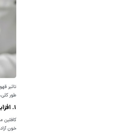
تاثیر قهو
طور کلی، 
1. افزایش سطح قند خون
کافئین م
خون آزاد کند.