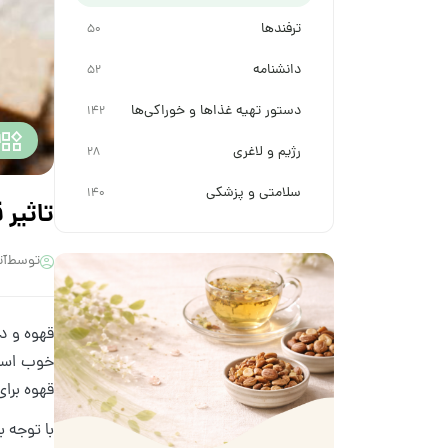
ترفندها
50
دانشنامه
52
دستور تهیه غذاها و خوراکی‌ها
142
ا
رژیم و لاغری
28
سلامتی و پزشکی
140
تاثیر 
توسط
آت
قهوه و دی
خوب است؛
قهوه برای
با توجه ب