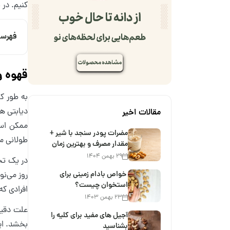
کنیم. در 
فهرس
قهوه و
به طور کل
دیابتی ها
مقالات اخیر
ممکن است
مضرات پودر سنجد با شیر +
طولانی م
مقدار مصرف و بهترین زمان
۲۹ بهمن ۱۴۰۴
خواص بادام زمینی برای
استخوان چیست؟
افرادی که 
۲۳ بهمن ۱۴۰۳
علت دقیق
آجیل های مفید برای کلیه را
بخشد. این
بشناسید