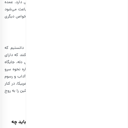
قهوه در مجموع نوشیدنی است که همواره محبوبیت فراوانی دارد. عمده
محبوبیت آن علاوه بر طعم، کافئین موجود در آن است که باعث می‌شود
انرژی مناسبی را در طول روز، دریافت کنیم. با این حال قهوه خواص دیگری
نیز دارد که می‌توانید در مقاله
فواید قهوه
آن را مطالعه کنید.
سخن پایانی
طرز تهیه قهوه دله عربی
در این مقاله ابتدا با
آشنا شدیم. دانستیم که
قهوه‌های عربی را با ظرف مسی مخصوصی به نام دله تهیه می‌کنند که دارای
ویژگی‌های خاص خود است. همچنین دریافتیم که قهوه عربی دله، جایگاه
ویژه‌ای در فرهنگ کشورهای عرب دارد. در پایان نیز نکاتی درباره نحوه سرو
قهوه عربی آموختیم و دانستیم که برای خوردن این قهوه، باید آداب و رسوم
بارجیل
خاصی را رعایت کنید.
با داشتن انواع قهوه مانند قهوه عربیکا، در کنار
شما عزیزان است تا بتوانید با تهیه یک قهوه عربی مناسب، کافئین را به روح
و جسم خود تزریق کنید.
سوالات متداول طرز تهیه قهوه با دله عربی
اگر بخواهیم برای یک نفر قهوه عربی دله درست کنیم باید چه