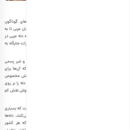
همه چیز درباره قهوه عربی و دله
اساساً داستان و آداب و رسوم نوشیدن قهوه در فرهنگ‌های گوناگون
جذابیت خاص خود را دارد. از سده‌ها قبل در میان بادیه نشینان عربی تا به
امروز نوشیدن قهوه جایگاه ویژه‌ای داشته است. در واقع قهوه دله عربی در
بین تمامی کشورهای عربی محبوب است اما در عربستان و امارات جایگاه به
خصوصی دارد.
آن‌ها قهوه را در دله درست می‌کردند و در مراسم‌های رسمی و غیر رسمی
خود می‌نوشیدند. دله در واقع ظرف مسی مخصوصی است که آن‌ها برای
تهیه قهوه استفاده می‌کردند. در واقع دله نوعی از قهوه جوش مخصوص
عربی است. در آداب و رسوم اعراب رسم بر آن بود که قهوه با دله را بر روی
ذغال درست کنند. اما خب به دلیل گسترش شهر نشینی، این روش نقش کم
رنگی پیدا کرد.
دله عربی امروزه به یکی از نمادهای فرهنگ عربی تبدیل شده است که بسیاری
از گردشگران پس از ورود به این کشورها، آن را خریداری می‌کنند. دله‌ها
امروزه به اشکال و اندازه‌های گوناگونی ساخته می‌شوند که هر کشور