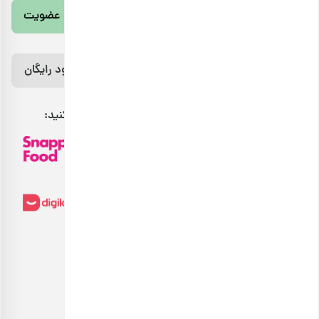
عضویت
رژیم غذایی 7 روزه رایگان رو از اینجا دانلود
کن!
دانلود رایگان
مراقب بدنت باش، خوراکت اینجاست.
بارجیل را می‌توانید از طریق کانال‌های فروش زیر پیدا کنید:
بارجیل
هدیهٔ این کمپین
۷ سوت طلای ملّی‌گلد
طعم سالم، زندگی سالم
🎁