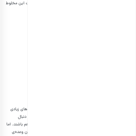
یلدا، قیسی کیوبی، نقل بادامی، تخمه جابانی و باسلوق ترکیبات این مخلوط
هستند.
۵٫ مخلوط چهار مغز تبریزی
در میان تنقلات مختلفی که روزانه می‌توانیم مصرف کنیم، گزینه‌های زیادی
وجود ندارد که در دسته غذاهای سالم قرار گیرند. همیشه ما به دنبال
خوراکی‌هایی هستیم که در عین سیرکنندگی، خوشمزه و سالم هم باشند. اما
آجیل چهار مغز تبریزی یکی از تنقلاتی است که می‌تواند هم میان وعده‌ی