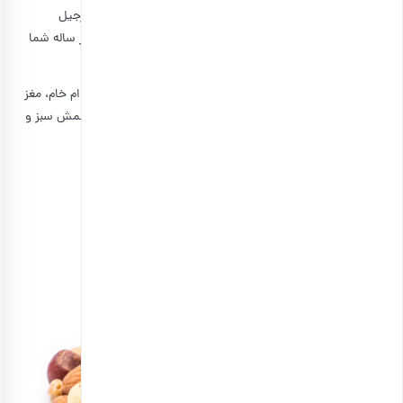
تنقلات چیزی‌هایی هستند که اصلا فراموش نمی‌شوند. ما در بارجیل
مخلوطی کاربردی، متنوع و کامل را برای چهارشنبه سوری‌های هر ساله شما
تهیه کرده‌ایم.
پسته احمدآقایی برشته زعفرانی، فندق با پوست برشته، مغز بادام خام، مغز
بادام زمینی برشته، نخودچی برشته، برگه شفتالو، نقل یاس، کشمش سبز و
کشمش شاهانی، ترکیبات داخل این بسته هستند.