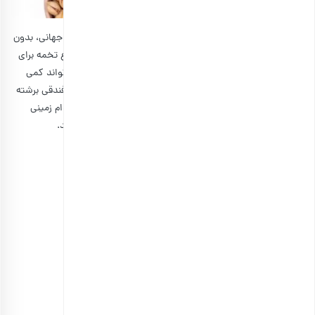
خوب است بگوییم که تماشای مسابقات ورزشی مخصوصا جام جهانی، بدون
خوردن تنقلات و آجیل، لذت و هیجان زیادی ندارد. معمولا انواع تخمه برای
این مناسبت‌ها پیشنهاد می‌شوند، ولی مخلوطی از آجیل‌ها می‌تواند کمی
جذاب‌تر باشد. از این رو ما در بسته جام جهانی بارجیل، پسته فندقی برشته
زعفرانی، تخمه کدو گوشتی برشته، آجیل مخلوط دو آتشه و بادام زمینی
باپوست را قرار داده‌ایم تا لذت دورهمی شما را چندین برابر کنند.
۳٫ مخلوط نوروز