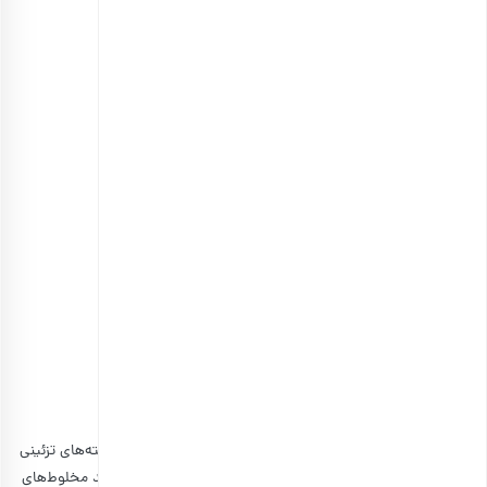
مشاهده و خرید انواع آجیل مخلوط
۶٫ شاخه نبات یلدا
علاوه بر نوعروس‌ها، شما می‌توانید
ترکیبات آجیل یلدا
را در بسته‌های تزئینی
خریداری کرده و برای عزیزان خود هدیه ببرید. همچنین می‌توانید مخلوط‌های