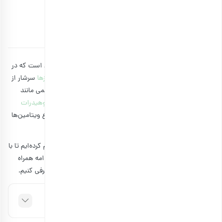
سال، خوراکی سالم داریم
توسط
آتوسا سالکی
۱۷ مرداد ۱۴۰۱
6 دقیقه مطالعه
آجیل مخلوط
یکی از خوشمزه‌ترین و پرطرفدارترین خوراکی‌هایی است که در
اکثر میهمانی‌ها و مناسب‌های ایرانی دیده می‌شود.
آجیل و مغزها
سرشار از
خواص است و بهترین گزینه برای جایگزین شدن با تنقلات ناسالمی مانند
چیپس و پفک به حساب می‌آید.
میان وعده های مغذی کم کربوهیدرات
باعث می‌شوند تا شما سریع‌تر سیر شوید و در عین حال از انواع ویتامین‌ها
و مواد معدنی بهره ببرید.
ما در بارجیل متنوع‌ترین مخلوط‌های مناسبتی را برای شما فراهم کرده‌ایم تا با
خرید آنها بتوانید از میهمانی‌های خود لذت بیشتری ببرید. در ادامه همراه
وبلاگ بارجیل
باشید تا این مخلوط های مناسبتی را به شما معرفی کنیم.
فهرست مطالب