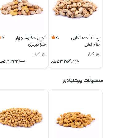
پسته احمدآقایی
آجیل مخلوط چهار
5
5
خام اعلی
مغز تبریزی
هر کیلو
هر کیلو
3,332,000
3,259,000
تومان
توما
محصولات پیشنهادی