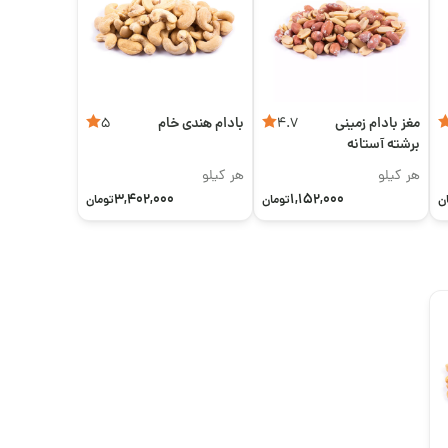
مغز بادام زمینی
بادام هندی خام
5
4.7
برشته آستانه
اعلی
هر کیلو
هر کیلو
3,402,000
1,152,000
ن
تومان
تومان