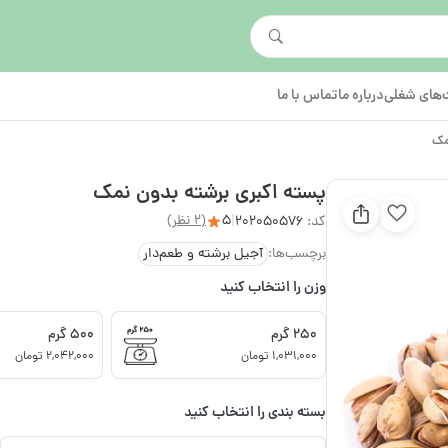
های شغلی
درباره ما
تماس با ما
مک
پسته اکبری برشته بدون نمک
5
(2 نظر)
کد:
202050576
|
برچسب‌ها:
آجیل برشته و طعم‌دار
وزن را انتخاب کنید
250 گرم
500 گرم
1,031,000 تومان
2,042,000 تومان
بسته بندی را انتخاب کنید