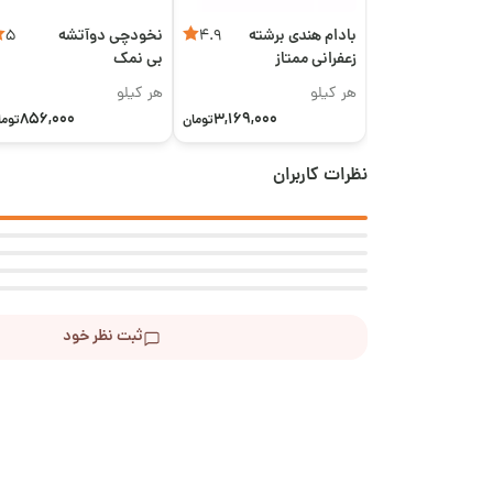
بادام هندی برشته
نخودچی دوآتشه
5
4.9
زعفرانی ممتاز
بی نمک
هر کیلو
هر کیلو
856,000
3,169,000
تومان
توما
نظرات کاربران
ثبت نظر خود