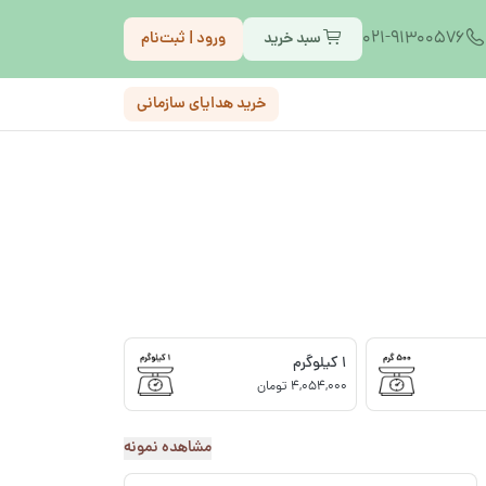
021-91300576
سبد خرید
ورود | ثبت‌نام
خرید هدایای سازمانی
1 کیلوگرم
4,054,000 تومان
مشاهده نمونه