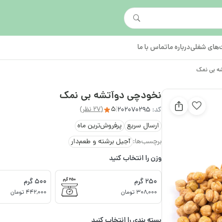
های شغلی
درباره ما
تماس با ما
ه بی نمک
نخودچی دوآتشه بی نمک
5
(27 نظر)
کد:
202070295
|
ارسال سریع
پرفروش‌ترین ماه
برچسب‌ها:
آجیل برشته و طعم‌دار
وزن را انتخاب کنید
250 گرم
500 گرم
308,000 تومان
442,000 تومان
بسته بندی را انتخاب کنید