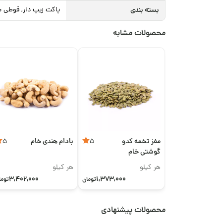
بسته بندی
پاکت زیپ دار, قوطی م
محصولات مشابه
مغز تخمه کدو
بادام هندی خام
5
5
گوشتی خام
هر کیلو
هر کیلو
3,402,000
1,373,000
تومان
توما
محصولات پیشنهادی