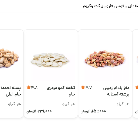
قوایی, قوطی فلزی, پاکت وکیوم
مغز بادام زمینی
تخمه کدو مرمری
پسته احمدآق
4.8
4.7
برشته آستانه
خام
خام اعلی
اعلی
هر کیلو
هر کیلو
هر کیلو
1,231,000
1,152,000
ن
تومان
تومان