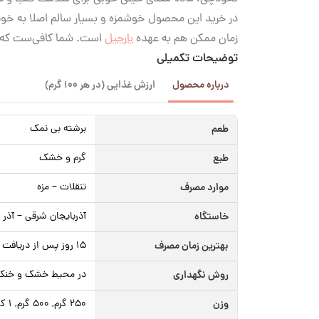
در خرید این محصول خوشمزه و بسیار سالم اصلا به خود ش
زمان ممکن هم به عهده
بارجیل
است. شما کافی‌ست که ا
توضیحات تکمیلی
درباره محصول
ارزش غذایی (در هر 100 گرم)
طعم
برشته بی نمک
طبع
گرم و خشک
موارد مصرف
تنقلات – مزه
خاستگاه
آذربایجان شرقی – آذر 
بهترین زمان مصرف
15 روز پس از دریافت محصول
روش نگهداری
در محیط خشک و خنک، د
وزن
250 گرم, 500 گرم, 1 کیلوگرم, 5 کیلوگرم