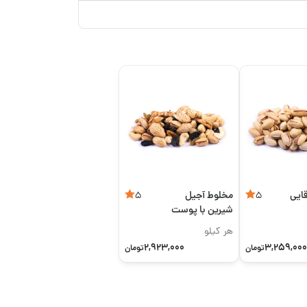
ایی
مخلوط آجیل
5
5
شیرین با پوست
هر کیلو
2,923,000
3,259,000
تومان
تومان