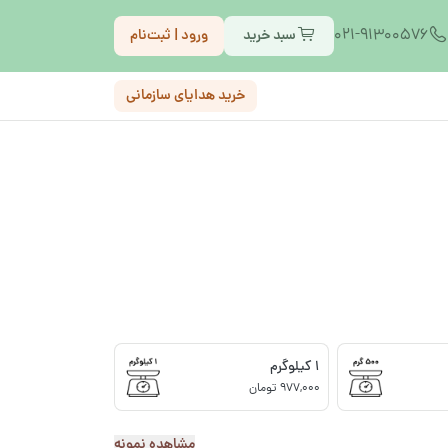
021-91300576
سبد خرید
ورود | ثبت‌نام
خرید هدایای سازمانی
1 کیلوگرم
977,000 تومان
مشاهده نمونه