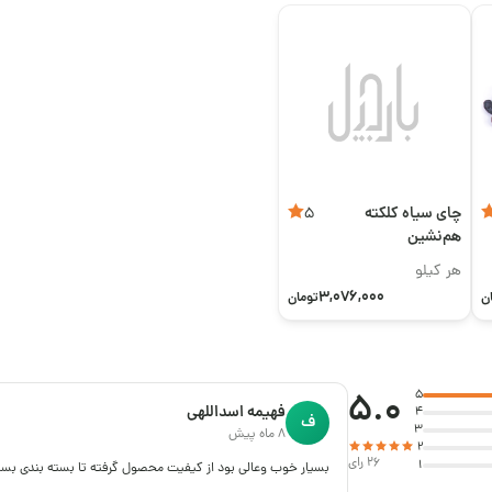
چای سیاه کلکته
5
هم‌نشین
هر کیلو
3,076,000
ن
تومان
5.0
5
فهیمه اسداللهی
4
ف
3
8 ماه پیش
2
26 رای
1
بسیار خوب وعالی بود از کیفیت محصول گرفته تا بسته بندی بسیا