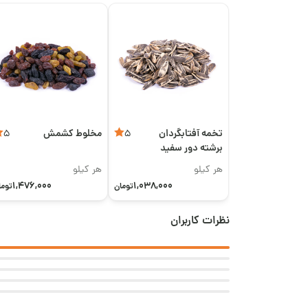
تخمه آفتابگردان
مخلوط کشمش
5
5
برشته دور سفید
اعلی
هر کیلو
هر کیلو
1,476,000
1,038,000
تومان
توما
نظرات کاربران