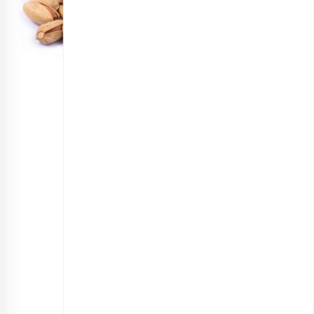
پسته احمدآقایی خام اعلی
انتخاب گزینه ها
مشاهده و خرید انواع پسته خام و برشته
دربارۀ پسته اکبری