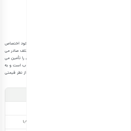
پسته اکبری برشته بدون نمک
انتخاب گزینه ها
از نظر میزان صادرات نیز پسته احد آقایی درصد بیشتری را به خود اختصاص
داده است. پسته اکبری به صورت خام و شور به کشورهای مختلف صادر می
شود و پس از پسته احمد آقایی، ۸۰ درصد نیاز مصرف داخلی را تأمین می
کند. پسته نمکی اکبری در کشورهای ثروتمند اروپا بسیار محبوب است و به
عنوان یکی از غذاهای لوکس این کشورها شناخته می شود. از نظر قیمتی
نیز پسته اکبری گران تر از پسته آقایی است.
مشخصات پسته‌های اکبری و آقایی
احمد آقایی
اکبری
اندازه متوسط
۱٫۵ تا ۱٫۶
۱٫۸ تا ۱٫۹