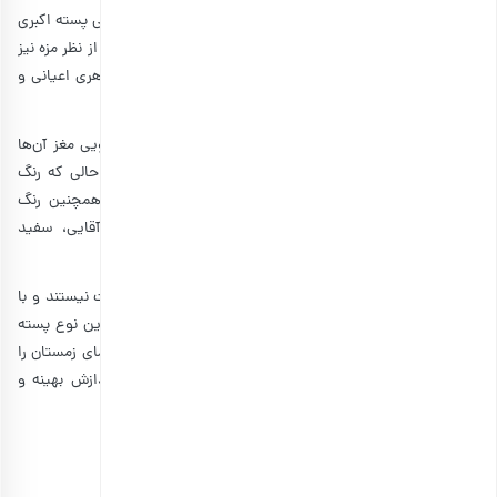
هر دو پسته از نظر ظاهری تاحدودی شبیه به یکدیگر هستند ولی پسته اکبری
کمی بلندتر بوده و حالت خندان آن بیشتر از پسته آقایی است. از نظر مزه نیز
هر دو به یک اندازه خوشمزه و خوش طعم هستند. هر دو ظاهری اعیانی و
زیبا دارند و برای موقعیت های خاص استفاده می شوند.
یکی از تفاوت های عمده پسته اکبری با احمد آقایی، رنگ رویی مغز آن‌ها
است. رنگ رویی مغز پسته اکبری بنفش قهوه ای است، در حالی که رنگ
رویی مغز پسته احمد آقایی قرمز روشن تا ارغوانی است. همچنین رنگ
پوسته پسته اکبری کرم تیره و رنگ پوسته پسته احمد آقایی، سفید
استخوانی است.
برخلاف احمد آقایی، درختان پسته اکبری هر ساله قابل برداشت نیستند و با
پدیده سالانه روبرو هستند. این مسئله از معایب قابل توجه این نوع پسته
در رفسنجان است. درختان پسته اکبری باید دوره خاصی از سرمای زمستان را
پشت سر بگذارند و اگر این کار در زمستان انجام نشود، پردازش بهینه و
مؤثری نخواهند داشت.