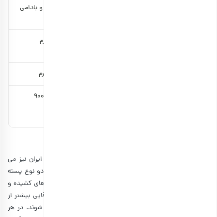
شکل
کشیده و بادامی
کشیده و بادامی
شکل
شکل
میانگین وزن خشک
۰٫۷۵ گرم
۰٫۶۶ گرم
هر دانه
میانگین وزن هر دانه
۱٫۳۲ گرم
۱٫۴۵ گرم
۸۰۰ تا ۹۰۰
۸۰۰ تا ۹۰۰
تعداد دانه در هر
کیلوگرم
کلام آخر
پسته ایرانی معروف ترین پسته در کل جهان است. در خودِ ایران نیز می
توان شهر رفسنجان را معدن بهترین پسته ها کشور دانست. دو نوع پسته
رفسنجان، اکبری و احمد آقایی نام دارند که هر دو جزء پسته های کشیده و
قد بلند محسوب می شود. اما تفاوت پسته اکبری با احمد آقایی بیشتر از
نظر ظاهری به رنگ پوسته و مغزی و اندازه آن‌ها مربوط می شوند. در هر