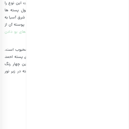
بلند مغز یکی از انواع پسته های بلند ایرانی است و مشخصات این نوع را
می توان به شکل بادامی و بلند توصیف کرد. اما اندازه طول پسته ها
همیشه برابر نیست. این نوع پسته ایرانی مطلوب ترین نوع در شرق آسیا به
ویژه چین و هند است. پسته احمد آقایی نسبتاً بزرگ است و پوسته آن از
یک طرف نیمه باز و از طرف دیگر کاملاً باز شده است.
روش‌های بو دادن
پسته
مختلف است که طعم‌های متفاوتی را به‌وجودمی‌آورد.
پسته احمد آقایی در برخی از بازارها مانند هند و یونان بسیار محبوب است.
تولید این پسته روز به روز در حال افزایش است. شکل ظاهری پسته احمد
آقایی شبیه انواع پسته آمریکایی است. همچنین در بین این چهار رنگ
پسته، سفیدترین رنگ پوسته را دارد. ناگفته نماند، این پسته در زیر نور
آفتاب خشک می شود.
انواع پسته احمد آقایی:
پسته خام طبیعی
پسته بو داده
پسته بو داده و نمک
پسته بو داده و نمک زده