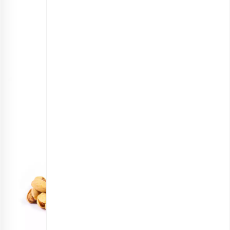
پسته بو داده و نمک زده با آهک اضافه شده
خصوصیات ظاهری:
رنگ پوسته: سفید استخوانی
رنگ مغز: قرمز روشن تا ارغوانی به علاوه سبز
شکل: بلند