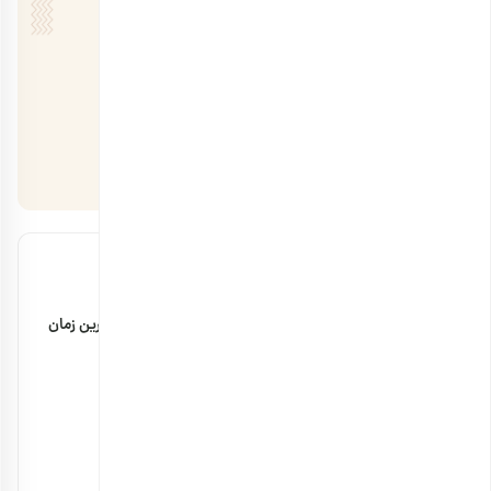
مقالات اخیر
مضرات پودر سنجد با شیر + مقدار مصرف و بهترین زمان
۲۹ بهمن ۱۴۰۴
خواص بادام زمینی برای استخوان چیست؟
۲۳ بهمن ۱۴۰۳