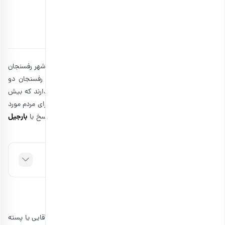
قبل از خرید حتما بخوانید!
توسط
۱۲ اسفند ۱۳۹۹
5 دقیقه مطالعه
بهترین پسته دنیا از نظر کیفیت، طعم و زیبایی فقط و فقط در شهر رفسنجان
و در بزرگترین باغ‌های پسته این منطقه یافت می شود. در رفسنجان دو
تولیدکننده بزرگ پسته به نام های اکبری و احمد آقایی وجود دارند که بیش
از دیگران در سرتاسر کشور مشهور هستند. اما آنچه که اغلب برای مردم مورد
بارجیل
پرسش است، تفاوت پسته اکبری و احمد آقایی است! برای پاسخ با
همراه باشید.
فهرست مطالب
دربارۀ پسته احمد آقایی
درباره‌ی پسته
اطلاعات مختلفی وجود دارد به‌طور مثال احمد آقایی یا پسته