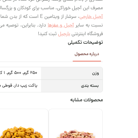
مصرف این آجیل خوراکی، مناسب برای کودکان و بزرگسال
آجیل خارجی
، سرشار از ویتامین E اس
نسبت به سایر
آجیل‌ و مغزها
دارد. بنابراین، توصیه می
فروشگاه اینترنتی
بارجیل
ثبت کنید!
توضیحات تکمیلی
درباره محصول
وزن
250 گرم, 500 گرم, 1 کیلوگرم
بسته بندی
پاکت زیپ دار, قوطی م
محصولات مشابه