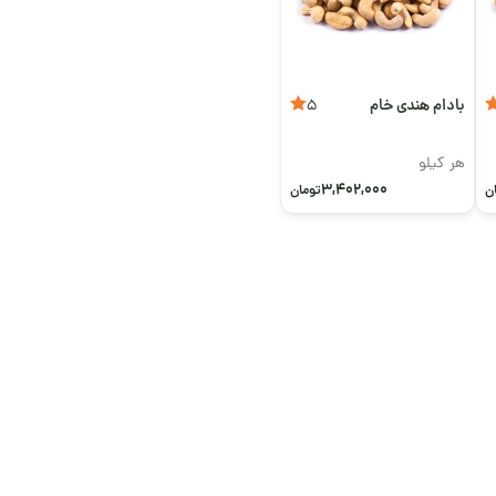
بادام هندی خام
5
هر کیلو
3,402,000
ن
تومان