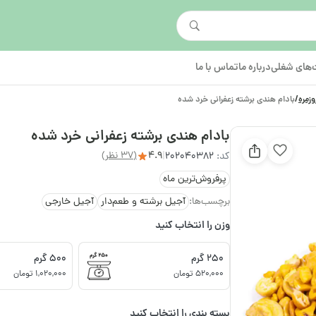
های شغلی
درباره ما
تماس با ما
وزمره
/
بادام هندی برشته زعفرانی خرد شده
بادام هندی برشته زعفرانی خرد شده
4.9
(37 نظر)
کد:
202040382
|
پرفروش‌ترین ماه
برچسب‌ها:
آجیل برشته و طعم‌دار
آجیل خارجی
وزن را انتخاب کنید
250 گرم
500 گرم
520,000 تومان
1,020,000 تومان
بسته بندی را انتخاب کنید