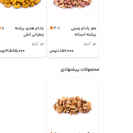
مغز بادام زمینی
بادام هندی برشته
5
4.7
برشته آستانه
زعفرانی اعلی
اعلی
هر کیلو
هر کیلو
3,585,000
1,152,000
تومان
توما
محصولات پیشنهادی