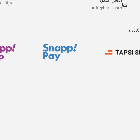
آدرس ایمیل
مراقب 
info@barjil.com
کنید: