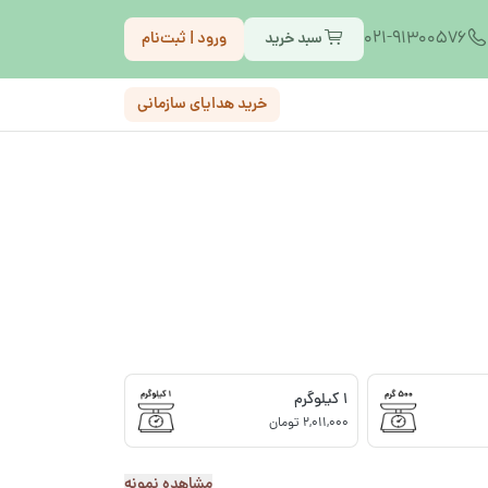
021-91300576
سبد خرید
ورود | ثبت‌نام
خرید هدایای سازمانی
1 کیلوگرم
2,011,000 تومان
مشاهده نمونه