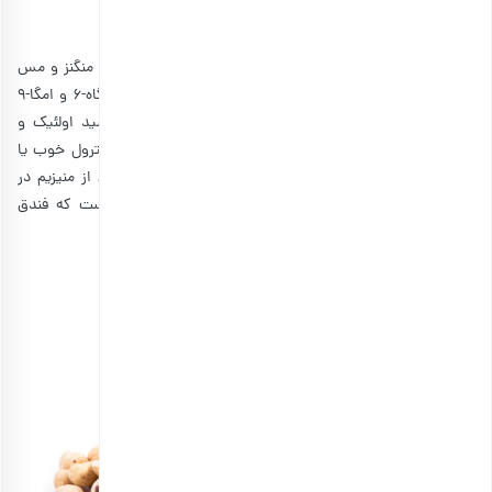
مزایای فندق برای سلامتی
فندق
منبع غنی از ویتامین‌ها و مواد معدنی مانند ویتامین E، منگنز و مس
است. به‌علاوه فندق حاوی مقادیر بالایی از اسیدچرب‌های امگاه-۶ و امگا-۹
نیز می‌باشد. مقادیر بالای اسیدچرب‌های غیراشباع مانند اسید اولئیک و
لینولئیک به پایین آوردن کلسترول بد یا LDL و بالا بردن کلسترول خوب یا
HDL کمک می‌کنند. وجود این چربی‌ها در کنار مقادیر بالایی از منیزیم در
فندق که برای تنظیم فشار خون ضروری است منجر شده‌ است که فندق
به‌عنوان یک خوراکی بسیار مفید برای قلب شناخته شود.