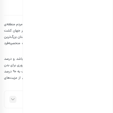
توسط
بارجیل
۱۳ اسفند ۱۳۹۷
6 دقیقه مطالعه
میوه‌ی درخت فندق هزاران سال است که عضوی از رژیم غذایی مردم منطقه‌ی
دریای سیاه مانند محسوب می‌شود. باوجودآنکه فندق در سراسر جهان کشت
می‌شود ولی هنوز این منطقه و کشورهایی مانند ترکیه و گرجستان بزرگ‌ترین
تولیدکنندگان این محصول هستند. درخت فندق از آن جهت منحصربه‌فرد
است که در میان زمستان شکوفه داده وگرده‌افشانی می‌کند.
مانند باقی
آجیل و مغزها
، فندق نیز سرشار از مواد مغذی می‌باشد و درصد
بالایی از آن را پروتئین، چربی مفید، ویتامین و مواد معدنی ضروری برای بدن
تشکیل می‌دهند. برای نمونه فقط ۳۰ گرم فندق می‌تواند نزدیک به ۹۰ درصد
نایز روزانه‌ی بدن به منگنز را تأمین نماید. در ادامه به تعدادی از مزیت‌های
فندق برای سلامتی اشاره می‌کنیم.
فهرست مطالب