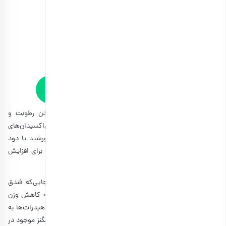
مغز فندق برشته دوآتشه
انتخاب گزینه ها
مشاهده و خرید انواع آجیل برشته و طعم‌دار
میزان بالای ویتامین E موجود در فندق می‌تواند با بالا بردن رطوبت و
انعطاف، به سلامتی پوست و مو کمک کرده و با وجود آنتی‌اکسیدان‌های
موجود در فندق که از پوست در مقابل اثرات مخرب نور خورشید یا دود
سیگار محافظت می‌کنند، می‌توان فندق را یک خوراکی ایده‌آل برای افزایش
سلامت و شادابی پوست و مقابله با پیری زودرس تلقی کرد.
فندق محرکی عالی برای سوخت وساز سالم بدن است. ازآنجایی‌که فندق
سبب تقویت سوخت‌وساز بدن می‌شود، مصرف آن می‌تواند به کاهش وزن
کمک کند. تیامین موجود در فندق نقش مهمی در تبدیل کربوهیدرات‌ها به
قند دارد که سوخت اصلی بدن برای فعالیت‌های روزانه است. منگنز موجود در