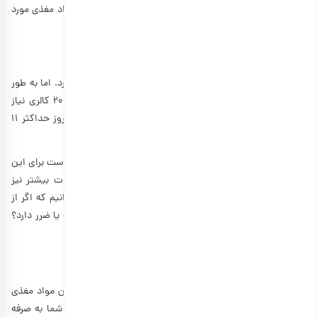
کنار شما عزیزان است تا پسته باکیفیتی را خریداری کرده و مواد مغذی مورد
نیاز روزانه خود را به دست آورید.
میزان کالری مورد نیاز با مصرف روزانه پسته
مقدار موردنیاز کالری در روز به جنسیت و سن افراد بستگی دارد. اما به طور
میانگین می‌توان گفت که مردان به 2500 کالری و زنان به 2000 کالری نیاز
دارند. بدین ترتیب می‌توان نتیجه گرفت که خوردن پسته در روز حداکثر 11
درصد کالری روزانه مردان و 15 درصد برای زنان را تأمین می‌کند.
در مجموع می‌توان نتیجه گرفت که پسته گزینه بسیار مناسبی است برای این
که آن را در برنامه غذایی خود قرار دهید. برای کسب اطلاعات بیشتر نیز
می‌توانید مقاله
خواص پسته
را مطالعه کنید. اما باید حال بدانیم که اگر از
این میزان بیشتر پسته مصرف کنیم آیا برای بدن ما مفید است یا ضرر دارد؟
در ادامه مطلب پاسخ به این پرسش را دریافت می‌کنید.
مضرات مصرف بیش از حد پسته در روز
به طور کلی مصرف بیش از اندازه پسته نه تنها نمی‌تواند میزان مواد مغذی
بیشتری را به بدن شما برساند بلکه از نظر اقتصادی نیز برای شما به صرفه