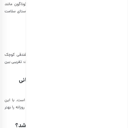
همین راستا در کنار شما عزیزان است. با خرید پسته‌های گوناگون مانند
پسته اکبری، احمد آقایی، کله قوچی و فندقی می‌توانید در راستای سلامت
جسمانی خود گام‌های مثبتی را بردارید.
سوالات متداول
100 گرم پسته چند عدد است؟
بستگی به نوع پسته دارد. زیرا برخی از پسته‌ها مانند پسته فندقی کوچک
هستند. با این حال می‌توان گفت که هر 100 گرم پسته به‌صورت تقریبی بین
100 تا 150 عدد پسته را شامل می‌شود.
بهترین زمان برای مصرف روزانه پسته چه زمانی
است؟
بهترین زمان مصرف روزانه 50 تا 90 عدد پسته معمولا صبح است. با این
حال می توانید آن را در میان وعده نیز میل کنید. مصرف پسته روزانه را بهتر
است پس از ناهار یا شام قرار ندهید.
آیا مصرف روزانه پسته باید به صورت خام باشد؟