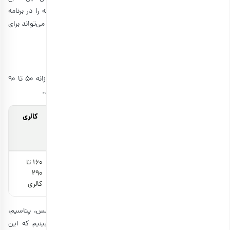
می‌توان برداشت کرد این است که خوردن 50 تا 90 عدد پسته را در برنامه
غذایی روزانه خود قرار دهید. اما چرا این میزان از پسته در روز می‌تواند برای
ما مفید باشد؟ در ادامه به این پرسش پاسخ می‌دهیم.
فواید خوردن پسته هر روز
پسته سرشار از خاصیت‌های گوناگون است. در واقع مصرف روزانه 50 تا 90
عدد پسته در روز می تواند مواد مغذی زیر را به بدن شما برساند.
مقدار
پروتئین
چربی
فیبر
کالری
روزانه
سالم
پسته
50 تا 90
6 تا 11
13 تا 24
3 تا 6
160 تا
عدد
گرم
گرم
گرم
290
پسته
کالری
علاوه بر موارد فوق، پسته مقدار زیادی منگنز، ویتامین B6، مس، پتاسیم،
فسفر و آنتی‌اکسیدان‌هایی مانند لوتئین را دارد. حال باید ببینیم که این