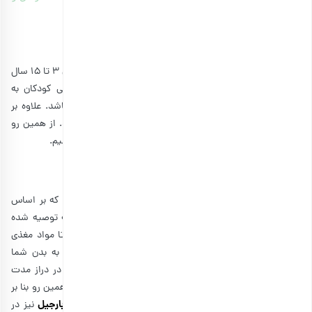
مضرات پسته در بارداری
را مطالعه کنید.
روزانه چند عدد پسته به کودک بدهیم؟
روزانه خوردن 15 تا 40 عدد پسته برای کودکان و نوجوانان بین 3 تا 15 سال
توصیه می‌شود. در واقع خرید پسته می‌تواند در رژیم غذایی کودکان به
عنوان تقویت کننده سیستم ایمنی بدن آن‌ها بسیار اثرگذار باشد. علاوه بر
تقویت سیستم ایمنی، پسته برای کودکان خواص فراوانی دارد. از همین رو
خواندن مقاله
خواص پسته برای کودکان
را به شما توصیه می‌کنیم.
سخن پایانی
چند عدد پسته بخوریم
در پاسخ به پرسش روزانه
باید گفت که بر اساس
توصیه‌های مختلف علمی روزانه مصرف 50 الی 90 عدد پسته توصیه شده
است. مصرف این میزان از پسته در طول روز باعث می‌شود تا مواد مغذی
گوناگون شامل چربی سالم، پروتئین، فیبر، ویتامین b6 و… به بدن شما
برسد. البته باید ذکر کرد که مصرف بیش از 90 پسته روزانه در دراز مدت
می‌تواند مشکلات گوارشی و کلیوی را برای شما ایجاد کند. از همین رو بنا بر
بارجیل
توصیه پزشک بهتر است پسته‌های گوناگون را مصرف کنید.
نیز در