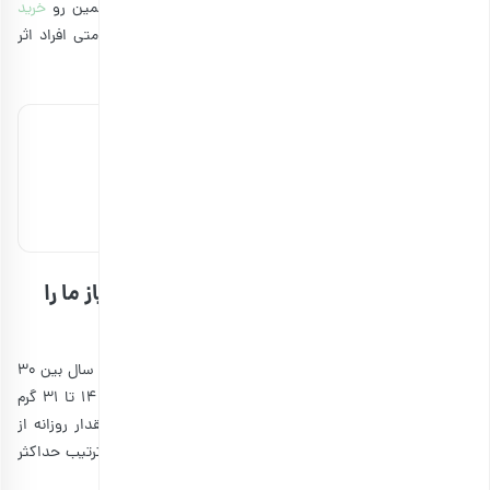
افرادی که دارای کلسترول بالا هستند نیز مناسب باشد. از همین رو
خرید
پسته اکبری خام اعلی
و دیگر پسته‌های خام می‌تواند بر سلامتی افراد اثر
مثبتی بگذارد.
پسته احمدآقایی خام اعلی
832,000 تومان
مشاهده و خرید
مصرف روزانه پسته چه مقدار از فیبر مورد نیاز ما را
تامین می‌کند؟
میزان فیبر مورد نیاز بستگی به نوع جنسیت دارد. مردان زیر 50 سال بین 30
تا 40 گرم، زنان زیر 50 سال بین 20 تا 25 گرم و کودکان بین 14 تا 31 گرم
فیبر در روز نیاز دارند. بر همین مبنا می‌توان گفت که این مقدار روزانه از
پسته می‌تواند فیبر مورد نیاز برای مردان، زنان و کودکان را به ترتیب حداکثر
تا 5 درصد، 25 درصد و 20 درصد تأمین کند.