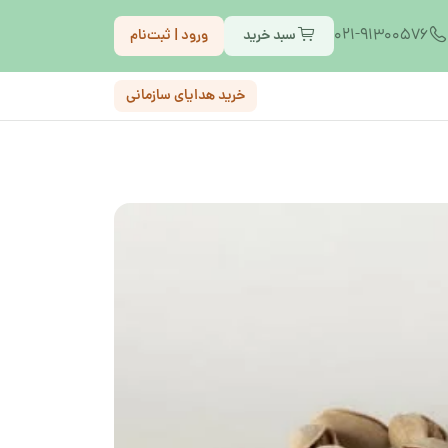
021-91300576
سبد خرید
ورود | ثبت‌نام
خرید هدایای سازمانی