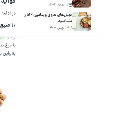
فواید 
۱۴ بهمن ۱۴۰۳
در ادامه 
آجیل‌های حاوی ویتامین b12 را
بشناسید
۱٫ منبع غنی از پروتئین
۱۳ بهمن ۱۴۰۳
از
خواص 
بنابراین 