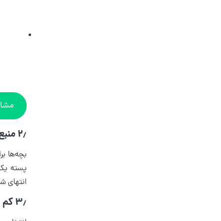
مشاه
۲٫ منبع غنی از انرژی
بچه‌ها بر
پسته یکی 
انتهای ش
۳٫ کم بودن میزان قند