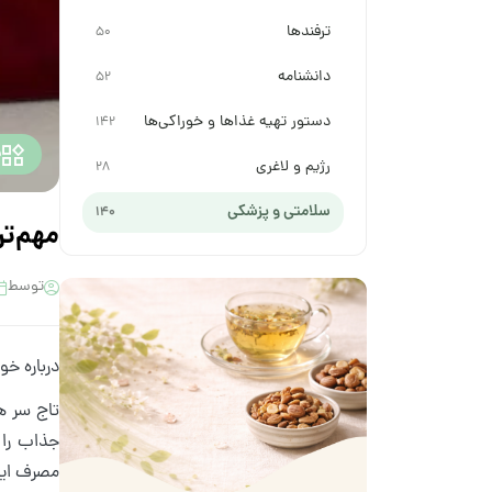
ترفندها
50
دانشنامه
52
دستور تهیه غذاها و خوراکی‌ها
142
س
رژیم و لاغری
28
سلامتی و پزشکی
140
مهم‌ت
توسط
درباره خو
تاج سر 
جذاب را ب
مصرف این