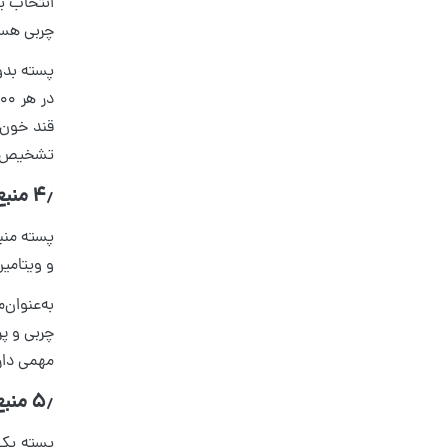
انتخاب یک
چربی هست
پسته بدون
قند خون ب
تشخیص د
۴٫ منبع غنی از ویتامین‌ها
و ویتامین E است. هریک از این ویتامین‌ها نقش مهمی در حفظ سلامت فرز
مهمی دار
۵٫ منبع غنی از فیبر