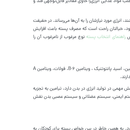
ب مواد غذایی انرژی‌زا حاوی مقادیر قابل‌توجهی قند و
 انرژی مورد نیازشان را به آن‌ها می‌رساند. در حقیقت
هیدرات وجود دارد. بااین‌وجود، خیالتان راحت است که مصرف پسته باعث افزایش
اس
راهنمای انتخاب پسته
نوع مرغوب از نامرغوب آن را
پسته منبع خوبی از ویتامین‌های ضروری مانند ویتامین C، تیامین، ریبوفلاوین، نیاسین، اسید پانتوتنیک ، ویتامین B-6، فولات، ویتامین A
وفلاوین نقش مهمی در تولید انرژی در بدن دارد، تیامین به تجزیه
عملکرد سیستم گوارشی، سیستم ایمنی، سیستم عضلانی و سیستم عصبی بدن نقش
در هر ۱۰۰ گرم از این آجیل ۱۰ گرم فیبر وجود دارد. به همین خاطر در بین خواص پسته برای کودکان به