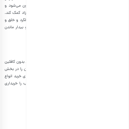
هوشیاری شما کمک کند. زیرا رزماری باعث بهبود گردش خون می‌شود و
خواص آنتی‌اکسیدانی آن می‌تواند به خنثی کردن رادیکال‌های آزاد کمک کند.
طبق تحقیقات، پس از استمشام بوی این دمنوش، تمرکز، عملکرد و خلق و
خوی شما بهبود می‌یابد. همگی این‌ها باعث افزایش انرژی و بیدار ماندن
شما می‌شوند.
سخن آخر
ما در این مطلب به طور کامل به بهترین راهکارهای بیدار ماندن بدون کافئین
پرداختیم. اگر شما روش جایگزین دیگری را هم می‌شناسید، آن را در بخش
نظرات با ما به اشتراک بگذارید. در ضمن، پیشنهاد می‌کنیم برای خرید انواع
آجیل و مغزها
، وارد سایت
بارجیل
شوید و محصولات مرغوب را خریداری
کنید و پر انرژی بمانید.
منبع:
health.clevelandclinic.org
|
webmd.com
|
nm.org
هدیهٔ این کمپین