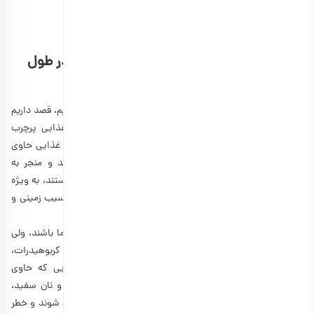
مشاهده و خرید آنلاین انواع بادام زمینی
4. استفاده از غذاهای کم چرب و کم کالری در طول
روز
حال که از تغذیه سالم و اهمیت آن در بیدار ماندن صحبت کردیم، قصد داریم
اطلاعات بیشتری را با شما به اشتراک بگذاریم. وعده‌های غذایی پرچرب
می‌توانند احساس خستگی را القا کنند. علاوه بر این، رژیم‌های غذایی حاوی
چربی بیش از حد می‌توانند خواب شبانه را به خطر بیندازند و منجر به
خستگی بیشتر در روز شوند. از غذاهایی که دارای چربی بالا هستند، به ویژه
چربی‌های اشباع شده مانند غذاهای سرخ شده، پیتزا، چیپس سیب زمینی و
گوشت‌های فرآوری شده، خودداری کنید.
درست است که گفتیم باید کربوهیدرات‌ها در رژیم غذایی شما باشند، ولی
در خوردن آنها حد اعتدال را رعایت کنید. یک وعده غذایی پر کربوهیدرات،
باعث خواب آلودگی شما می‌شود. از غذاها و نوشیدنی‌هایی که حاوی
قندهای فرآوری شده و نشاسته بالا مانند شیرینی، آب میوه و نان سفید،
خودداری کنید. اینها ممکن است باعث افزایش سریع قند خون شوند و خطر