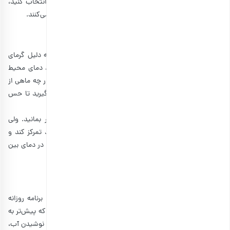
مغز شما شود. بهتر است یک آهنگ با سرعت و بیس زیاد را انتخاب کنید،
زیرا این آهنگ‌ها بیشتر از آهنگ‌های دیگر ذهن شما را تحریک می‌کنند.
9. تنظیم دمای محیط
بدون شک برای اکثر ما پیش آمده که در یک روز زمستانی به دلیل گرمای
داخل منزل، احساس خواب آلودگی و خستگی کنیم. در واقع، دمای محیط
می‌تواند بر روی خواب شما اثر زیادی داشته باشد. فرق ندارد در چه ماهی از
سال قرار داریم، در هر صورت باید یک دمای پایه را در نظر بگیرید تا حس
خستگی به سراغ شما نیاید.
ممکن است فکر کنید که اتاق سردتر، باعث می‌شود تا بیدار بمانید. ولی
زمانی که شما سردتان است، بدن‌تان باید روی گرم کردن خود تمرکز کند و
ممکن است از ناراحتی حواس شما پرت شود. طبق تحقیقات، در دمای بین
حدود 21 و 22 درجه سانتی‌گراد، بدن ما بهترین بهره‌روی را دارد.
10. تنظیم برنامه روزانه
به عنوان آخرین نکته، قصد داریم به طور کوتاه درباره تنظیم برنامه روزانه
صحبت کنیم. در واقع، این برنامه دقیقا شامل مواردی می‌شود که پیش‌تر به
آنها پرداختیم. یک برنامه و روتین روزانه خوب، از خواب کافی، نوشیدن آب،