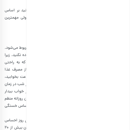
موارد زیادی برای جایگزینی قهوه وجود دارند که شما می‌توانید بر اساس
سلیقه و شرایط خود آنها را در زندگی روزمره جای دهید. ولی مهمترین
راهکارهای طبیعی برای بیدار ماندن بدون قهوه، عبارت‌اند از:
1. خواب کافی
بدون شک، درمان بسیاری از خستگی‌ها فقط به کمبود خواب مربوط می‌شود.
پیش از خواب، از تلفن‌های هوشمند، رایانه و تلویزیون استفاده نکنید. زیرا
این‌ها می‌توانند ذهن شما را تحریک کنند و اجازه ندهند که به راحتی
بخوابید. در ضمن، بهتر است که دو ساعت قبل از خواب از مصرف غذا
خودداری کنید. به طور متوسط، شما باید هر شب 7 تا 9 ساعت بخوابید،
بنابراین تنظیم دقیق برنامه خواب می‌تواند به شما کمک کند هر شب در زمان
مشخصی به رختخواب بروید و هر روز در ساعت مشخصی از خواب بیدار
شوید. بدن شما به این برنامه عادت می‌کند و داشتن یک روتین روزانه منظم
باعث می‌شود که خواب کافی داشته باشید. پس اگر دائما احساس خستگی
می‌کنید، خواب باید در اولویت شما باشد.
در ضمن، اگر در شب خواب کافی داشته‌اید و هنوز هم در طول روز احساس
خستگی دارید، یک چرت کوتاه بزنید. شما باید مراقب چرت زدن بیش از 20