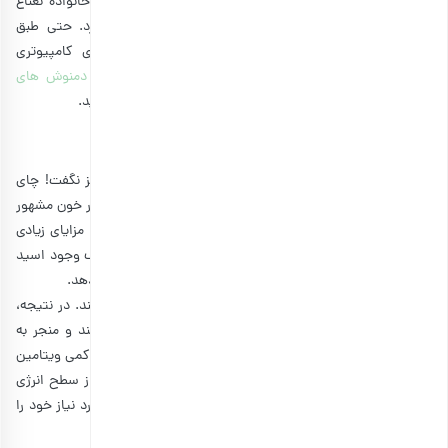
شبیه پرتو آفتاب است! بادرنجبویه گیاهی با رایحه لیمو از خانواده نعناع
است که با بهبود خلق و خو و عملکرد شناختی ارتباط دارد. حتی طبق
تحقیقات، افرادی که بادرنجبویه مصرف می‌کنند، در کارهای کامپیوتری
عملکرد بهتری دارند. شما می‌توانید بادرنجبویه را به همراه
دمنوش های
بهاری
دیگر میل کنید و از یک دمنوش ترکیبی خوشمزه لذت ببرید.
4. چای سبز
مگر می‌شود از افزایش انرژی صحبت کرد و چیزی از چای سبز نگفت! چای
سبز به دلیل فواید سلامتی از کاهش سریع وزن تا کاهش فشار خون مشهور
است. چای سبز حاوی کافئین زیادی نیست، اما این نوشیدنی مزایای زیادی
برای افزایش انرژی و هوشیاری به همراه دارد. چای سبز به لطف وجود اسید
آمینه‌ای به نام ال تیانین می‌تواند انرژی یکنواخت‌تری به شما بدهد.
این اسید آمینه به کند کردن جذب کافئین در بدن کمک می‌کند. در نتیجه،
به بدن اجازه می‌دهد تا کافئین را به طور موثرتری پردازش کند و منجر به
افزایش انرژی طولانی‌تر شود. چای سبز همچنین حاوی مقادیر کمی ویتامین
C است که می‌تواند سلامت سیستم ایمنی را تقویت کرده و از سطح انرژی
محافظت کند. برای خود یک فنجان چای سبز بریزید و انرژی مورد نیاز خود را
بدون نوشیدن قهوه دریافت کنید.