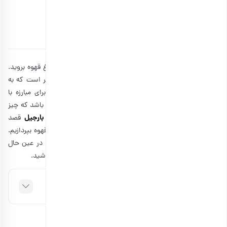
بمانیم؟
توسط
آتوسا سالکی
۰۲ خرداد ۱۴۰۳
12 دقیقه مطالعه
وقتی احساس خستگی می‌کنید، ممکن است مستقیما به سراغ قهوه بروید.
ولی نوشیدن قهوه و کافئین زیاد، همیشه خوب نیست و بهتر است که به
فکر روش های بیدار ماندن بدون مصرف قهوه باشید. اگر برای مبارزه با
خستگی به کافئین متکی هستید، ممکن است وقت آن رسیده باشد که چیز
مجله بارجیل
جدیدی را امتحان کنید. بنابراین، ما در این مطلب از
قصد
داریم به نکاتی درباره بیدار ماندن طولانی مدت بدون مصرف قهوه بپردازیم.
این نکات به شما کمک می‌کنند در طول روز پرانرژی بمانید و در عین حال
مصرف کافئین خود را محدود کنید. تا انتهای مطلب همراه ما باشید.
فهرست مطالب
چگونه بدون نیاز به قهوه بیدار بمانیم؟