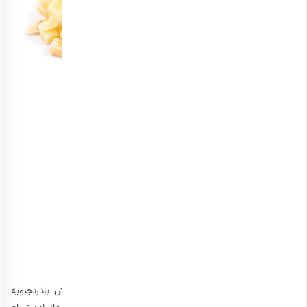
زنجبیل خشک حبه‌ای ریز
انتخاب گزینه ها
3. چای بادرنجبویه
به دنبال نوشیدنی های جایگزین قهوه هستید؟ طعم دمنوش بادرنجبویه