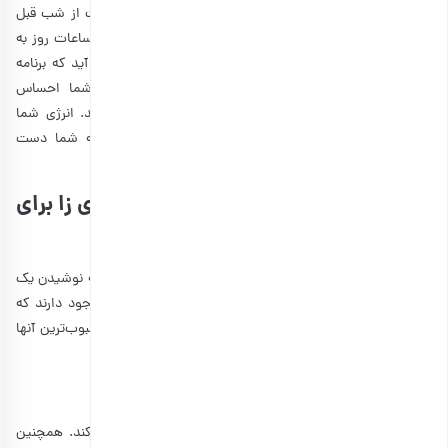
ورزش و تغذیه سالم تشکیل می‌شود. در عین حال، بهتر است از شب قبل
برنامه روز بعدی خود را بنویسید. یعنی دقیقا بدانید که تمام ساعات روز به
ترتیب چه کارهایی را انجام می‌دهید. شاید این سوال پیش آید که برنامه
چه تاثیری در بیدار ماندن دارد؟! در واقع، بدون برنامه شما احساس
سردرگمی خواهید داشت و حس خستگی به سراغ‌تان می‌آید. انرژی شما
فقط صرف برنامه‌ریزی با عجله می‌شود و خواب آلودگی به شما دست
می‌دهد. پس برنامه‌ریزی اصولی را هم اصلا فراموش نکنید.
طرز تهیه انواع دمنوش های گیاهی انرژی زا برای
بیدار ماندن
وقتی از بیدار ماندن بدون مصرف قهوه حرف می‌زنیم، همگی به نوشیدن یک
فنجان چای سیاه فکر می‌کنیم. ولی دمنوش های دیگری هم وجود دارند که
انرژی زیادی به شما می‌دهند و مزایای زیادی دارند. برخی از محبوب‌ترین آنها
شامل موارد زیر می‌شوند:
1. دمنوش نعناع فلفلی
طبق تحقیقات، نعنا ممکن است به افزایش هوشیاری کمک کند. همچنین