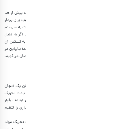
6. نوشیدن آب
در حالی که قهوه می‌تواند به شروع روزی عالی کمک کند، مصرف بیش از حد
آن می‌تواند باعث کم آبی بدن یا بی‌قراری شما شود. یک راه خوب برای بیدار
ماندن طبیعی و بدون مصرف کافئین، نوشیدن آب است. مایعات به سیستم
گردش خون کمک می‌کنند و خون شما را به جریان می‌اندازند. اگر به دلیل
مصرف بیش از حد کافئین سردرد دارید، نوشیدن آب می‌تواند به تسکین آن
کمک کنند. هیدراته ماندن می‌تواند به خواب بهتر شما کمک کند؛ بنابراین در
طول روز احساس آرامش بیشتری خواهید کرد. برخی از متخصصان می‌گویند
که باید شش تا هشت لیوان آب در روز بنوشید.
7. نور طبیعی
هر زمان که در روز احساس خواب آلودگی کردید و باز هم دل‌تان یک فنجان
قهوه خواست، کافیست کمی نور طبیعی بگیرید. نور خورشید باعث تحریک
شدن سلول‌های شبکیه می‌شود و مستقیما با هیپوتالاموس ارتباط برقرار
می‌کند. این بخشی از مغز است که هورمون‌های خواب و بیداری را تنظیم
می‌کند.
قرار گرفتن در معرض نور طبیعی مغز را تحریک می‌کند و باعث تحریک مواد