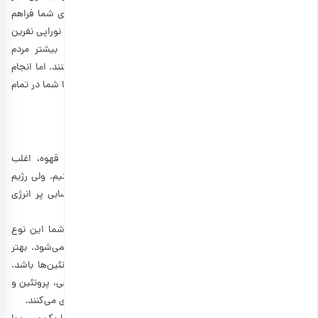
دارید؛ بدن شما هم این صدا را می‌شوند و انرژی زیادی را برای شما فراهم
می‌کند. همچنین باعث ترشح اندورفین و ماده شیمیایی به نام نوراپی نفرین
می‌شود که به شما کمک می‌کند بیدار و هوشیار باشید. بیشتر مردم
نمی‌توانند هر روز به مدت بیشتر، برای مثال 1 ساعت، ورزش کنند. اما انجام
15 دقیقه حرکات کششی یا یک پیاده‌روی سبک، کمک می‌کند تا شما در تمام
روز پر انرژی بمانید.
3. تغذیه سالم
در هنگام بررسی راهکارهای بیداری صبحگاهی بدون مصرف قهوه، اغلب
تغذیه سالم جزو گزینه‌هایی است که شاید اصلا به آن فکر نکنیم. ولی رژیم
غذایی را دست کم نگیرید و با خوردن خوراکی‌های سالم، حسابی پر انرژی
بمانید.
به دنبال غذاهایی باشید که شاخص قند پایینی دارند. بدن شما این نوع
غذاها را کندتر جذب می‌کند و منجر به افت ناگهانی انرژی نمی‌شود. بهتر
است رژیم‌تان شامل ترکیبی از کربوهیدرات‌ها، چربی‌ها و پروتئین‌ها باشد.
کربوهیدرات‌ها به فراهم کردن انرژی سریع کمک می‌کنند؛ از طرفی، پروتئین و
چربی شما را سیر نگه می‌دارند و از سوختن سریع انرژی جلوگیری می‌کنند.