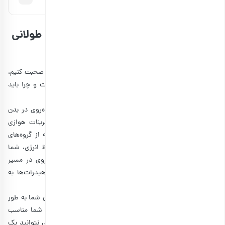
اهمیت تغذیه مناسب در پیاده‌روی‌های طولانی
اربعین
پیش از اینکه بخواهیم درباره خوراکی تو راهی برای مسافر کربلا صحبت کنیم،
بهتر است به شما بگوییم که چرا تا این حد تغذیه مهم است و چرا باید
پیش از سفر حتما برای آن برنامه‌ریزی کنید.
ابتدا باید به صورت جزئی درباره فرآیندهایی که در حین پیاده‌روی در بدن
شما اتفاق می‌افتند، صحبت کنیم. پیاده‌روی عمدتا جزو تمرینات هوازی
محسوب می‌شود؛ زیرا یک فعالیت ریتمیک و تکراری است که از گروه‌های
عضلانی بزرگ استفاده می‌کند. برای انجام این فعالیت و حفظ انرژی، شما
باید اکسیژن کافی داشته باشید. وقتی شما در حال پیاده‌روی در مسیر
اربعین هستید، بدنتان از اکسیژن برای تبدیل چربی و کربوهیدرات‌ها به
انرژی استفاده می‌کند.
هرچه تنقلات مخصوص زائران اربعین را بیشتر مصرف کنید، بدن شما به طور
موثرتری می‌تواند چربی را به انرژی تبدیل کند. ولی اگر تغذیه شما مناسب
نباشد، ممکن است ناگهان احساس خستگی شدید کنید و حتی نتوانید یک