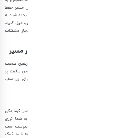
تخم مرغ، چند عدد از آن کمک می‌کند تا ساعت‌ها سیر بمانید. تخم‌مرغ به
دلیل داشتن ویتامین B، باعث می‌شود تا انرژی شما در طول مسیر حفظ
شود. بنابراین می‌توانید کمی نان تست یا نان باگت و تخم مرغ پخته شده به
همراه داشته باشید و به عنوان میان وعده یا حتی وعده اصلی، میل کنید.
در این ساندویچ از سس استفاده نکنید، زیرا در مسیر دچار مشکلات
گوارشی یا مسمویت می‌شوید.
نوشیدنی‌های مناسب برای حفظ انرژی در مسیر
از هرچه بگذریم، نمی‌توانیم از تاثیر نوشیدنی برای پیاده روی اربعین صحبت
نکنیم. یک لیوان شربت چنان شما را سر حال می‌کند که تا چندین ساعت پر
انرژی بمانید و مسیر را طی کنید. برخی از بهترین نوشیدنی‌ها برای این سفر،
شامل موارد زیر می‌شوند:
1. شربت سکنجبین و خاکشیر
در طول مسیر پیاده‌روی اربعین وقتی حسابی تشنه هستید و حس گرمازدگی
به شما دست داده است، مقداری شربت سکنجبین و خاکشیر به شما انرژی
می‌دهد تا بتوانید مسیر را ادامه دهید. از طرفی، خاکشیر ضد یبوست است
و باعث بهبود عملکرد سیستم گوارش می‌شود؛ این ویژگی به شما کمک