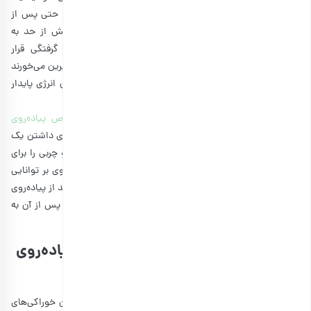
قدم دیگر بردارید. ناگهان پاهای شما می‌سوزند و ممکن است حتی پس از
چند دقیقه استراحت، نتوانید به خوبی حرکت کنید. اگر بیش از حد به
کربوهیدرات‌ها متکی باشید، بیشتر در معرض انقباض و گرفتگی قرار
می‌گیرید. معمولا زائرین برای از بین بردن این حس، تنقلات شیرین می‌خورند
تا انرژی خود را حفظ کنند. ولی این کار اشتباه است؛ زیرا این انرژی پایدار
نیست و سریعا خسته می‌شوید.
پس اگر شما هم جزو زائرین هستید، باید
تنقلات مخصوص پیاده‌روی
طولانی
را انتخاب کنید و خیلی به فکر شیرینی‌جات نباشید. برای داشتن یک
پیمایش طولانی و قوی، باید ترکیب متعادلی از کربوهیدرات و چربی را برای
تغذیه در پیاده روی اربعین قرار دهید. از طرفی، تغذیه پیاده‌روی بر توانایی
شما برای ریکاوری پس از سفر هم تاثیر دارد. اگر می‌خواهید بعد از پیاده‌روی
اربعین عضلات شما بهبود پیدا کنند، باید در حین پیاده‌روی و پس از آن به
فکر دریافت پروتئین کافی باشید.
معرفی انواع خوراکی‌های انرژی‌زا برای پیاده‌روی
اربعین
یکی از مهمترین نکات برای تغذیه در پیاده روی اربعین، داشتن خوراکی‌های