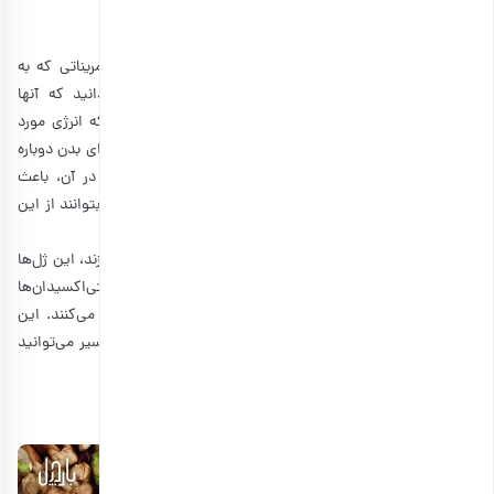
3. ژل انرژی‌زا
بسیاری از ورزشکاران از ژل انرژی‌زا در مسابقات ورزشی یا تمریناتی که به
استقامت بالا نیاز دارند، استفاده می‌کنند. جالب است بدانید که آنها
عملکردی شبیه به گرانولابار دارند. ژل انرژی‌زا باعث می‌شود که انرژی مورد
نیاز بدن تامین شود و کمک می‌کند تا ذخایر گلیکوژن ماهیچه‌ای بدن دوباره
پر شود. مقادیر بالای کربوهیدرات و الکترولیت‌های موجود در آن، باعث
می‌شوند که جذب ویتامین B سریع‌تر اتفاق بیفتد و سلول‌ها بتوانند از این
ویتامین با سرعت بیشتری استفاده کنند.
معمولا ورزشکارانی که قرار است زمان زیادی را به فعالیت بپردازند، این ژل‌ها
را مصرف می‌کنند. آنها معمولا دارای طعم میوه‌های حاوی آنتی‌اکسیدان‌ها
هستند که به پاکسازی ماهیچه‌ها و رفع خستگی آنها، کمک می‌کنند. این
ژل‌ها در بسته‌بندی کوچک ارائه می‌شوند و خیلی راحت در مسیر می‌توانید
هر چند ساعت یکبار مقداری از آنها را میل کنید.
4. آجیل و دانه‌ها