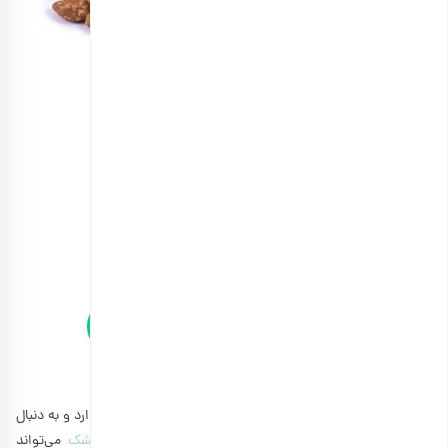
آجیل مخلوط شش مغز
انتخاب گزینه ها
مشاهده و خرید آنلاین انواع آجیل مخلوط
5. میوه خشک
در حین پیاده‌روی به کربلا که کوله پشتی شما فضایی محدود دارد و به دنبال
یک خوراکی سبک و در عین حال پر انرژی هستید،
میوه خشک
می‌تواند