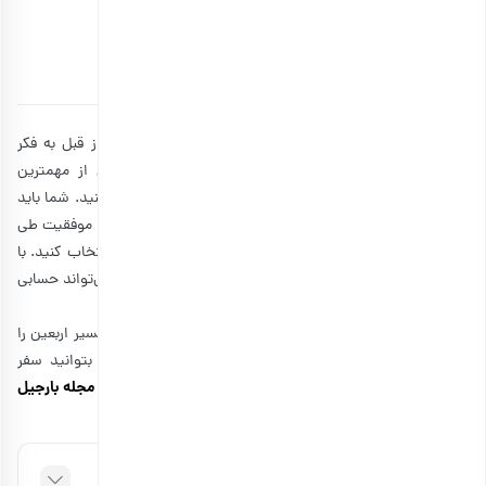
از انرژی‌زاها تا تنقلات سنتی
توسط
آتوسا سالکی
۰۱ شهریور ۱۴۰۳
15 دقیقه مطالعه
هر ساله افراد زیادی در پیاده روی اربعین شرکت می‌کنند و از قبل به فکر
تدارکات برای آن هستند. تغذیه در پیاده روی اربعین یکی از مهمترین
اقداماتی است که باید پیش از شروع حرکت حتما به آن فکر کنید. شما باید
در حین پیاده‌روی، پر انرژی و سالم بمانید تا بتوانید مسیر را با موفقیت طی
کنید. پس تغذیه را اصلا دست کم نگیرید و خوراکی مناسب انتخاب کنید. با
توجه به طولانی بودن مسیر و گرمای هوا، تغذیه غیر اصولی می‌تواند حسابی
شما را به دردسر بیندازد.
بنابراین، ما در این مقاله قصد داریم بهترین مواد غذایی برای مسیر اربعین را
به شما معرفی کنیم تا آماده کردن تنقلات سالم برای زائران، بتوانید سفر
مجله بارجیل
زیارتی خود را به خوبی به پایان برسانید. تا انتهای مطلب همراه
باشید.
فهرست مطالب