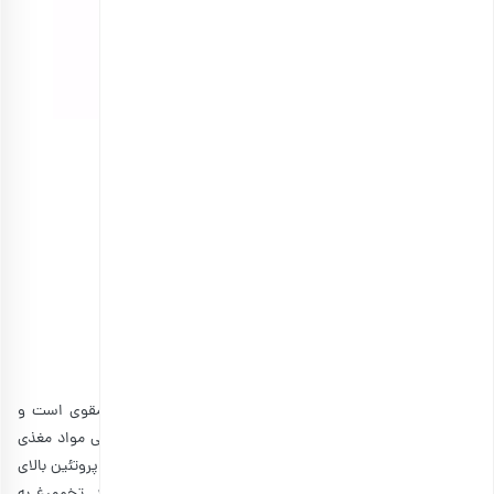
مغز بادام خام ممتاز
انتخاب گزینه ها
مشاهده و خرید آنلاین انواع بادام
3. تخم مرغ آبپز
تخم مرغ، بر خلاف اندازه کوچک و ظاهر ساده خود، بسیار مقوی است و
می‌تواند به عنوان یک غذای کامل محسوب شود. تقریبا تمامی مواد مغذی
مورد نیاز برای بدن، در تخم مرغ وجود دارند. در ضمن، به دلیل پروتئین بالای