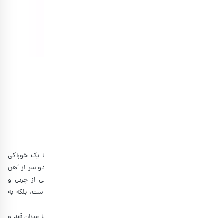
موز خشک ورقه ای اعلی
انتخاب گزینه ها
2. گرانولا بار
اگر در مسیر از بقیه افراد عقب ماندید و قصد داشتید که با یک خوراکی
سریعا انرژی به دست آورید، گرانولا بار بهترین گزینه است. جودو سر از آهن
و فیبر تشکیل می‌شود و به دلیل داشتن آجیل، منبعی عالی از چربی و
پروتئین به حساب می‌آید. به همین دلیل نه تنها سیرکننده است، بلکه به
شما انرژی زیادی می‌دهد.
البته باید توجه داشته باشید که برخی از گرانولابارهای آماده، با میزان قند و