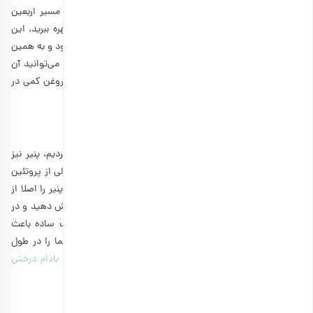
شما می‌توانید هوموس را به عنوان یکی از مواد غذایی برای مسیر اربعین
درست کنید و از یک وعده غذایی مقوی در طول پیاده‌روی بهره ببرید. این
غذا از نخود پخته شده، ارده، سیر و روغن زیتون تشکیل می‌شود و به همین
دلیل سرشار از کالری، کربوهیدرات، فیبر و پروتئین است. شما می‌توانید آن
را به همراه انواع نان و سبزیجات میل کنید. البته، باید مقدار روغن کمی در
آن استفاده کنید تا در حین سفر دچار مشکل نشوید.
2. ساندویچ پنیر و بادام درختی
مانند بسیاری از این غذاهایی که تا به اینجای متن معرفی کردیم، پنیر نیز
دارای مواد مغذی و کالری متراکم است و به عنوان یک منبع عالی از پروتئین
محسوب می‌شود. اگر به فکر تنقلات سالم برای زائران هستید، پنیر را اصلا از
دست ندهید. شما می‌توانید آن را به قطعات مکعبی کوچک برش دهید و در
حین پیاده‌روی به همراه انواع میوه میل کنید. همین ترکیب ساده باعث
می‌شود تا شما ساعت‌ها سیر بمانید و در عین حال انرژی شما را در طول
مسیر حفظ می‌کند. از طرفی، شما می‌توانید پنیر را با نان و
بادام درختی
ترکیب کنید و یک خوراکی مقوی‌تر داشته باشید.