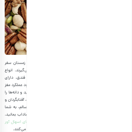
چه به دنبال
تنقلات سفر تابستانی
هستید یا می‌خواهید در زمستان سفر
کنید، در هر صورت
آجیل و مغزها
جزو لیست شما قرار می‌گیرند. انواع
مغزهای روغنی موجود در انواع
آجیل مخلوط
مثل گردو و فندق، دارای
اسیدهای چرب امگا-3 و امگا-6 هستند. این اسیدها باعث بهبود عملکرد مغز
و تقویت انرژی می‌شوند. اما خود را فقط به مغزها محدود نکنید و دانه‌ها را
هم جزو لیست تغدیه در پیاده روی اربعین قرار دهید. تخم کدو، آفتابگردان و
کنجد نیز منابع عالی از انرژی هستند و با داشتن چربی‌های سالم، به شما
کمک می‌کنند چربی بدن خود را تامین کنید و در عین حال، شاداب بمانید.
البته در خوردن آجیل افراط نکنید؛ زیرا آنها به عنوان
خوراکی های اسهال آور
محسوب می‌شوند و در حین پیاده‌روی مشکلات گوارشی ایجاد می‌کنند.