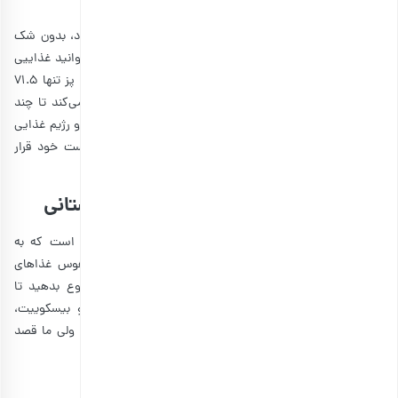
3. تخم مرغ آب پز
وقتی صحبت از تنقلات خانگی برای سفرهای تابستانی می‌شود، بدون شک
باید تخم مرغ آب پز را هم معرفی کنیم. با کمترین هزینه، می‌توانید غذاییی
کامل و با ارزش تغذیه‌ای بالا داشته باشد. یک تخم مرغ آب پز تنها 71.5
کالری دارد؛ ولی به دلیل داشتن پروتئین بالا، به شما کمک می‌کند تا چند
ساعت احساس گرسنگی نکنید. مخصوصا اگر ورزشکار هستید و رژیم غذایی
مخصوصی را رعایت می‌کنید، تخم مرغ آب پز را هم در لیست خود قرار
دهید.
تنقلات مناسب کودکان در سفرهای تابستانی
یکی از سخت‌ترین بخش‌های سفر برای پدر و مادرها، این است که به
کودکان خود غذا بدهند. زیرا آنها مدام گرسنه می‌شوند و هوس غذاهای
ناسالم می‌کنند. ولی شما باید به خوراکی‌های سالم خود تنوع بدهید تا
فرزندتان به دنبال چیپس و پفک نباشد. انواع میوه تازه و بیسکوییت،
رایج‌ترین گزینه‌هایی هستند که می‌توانید آنها را آماده کنید. ولی ما قصد
داریم چند تنقلات خاص را معرفی کنیم.
1. موز با شکلات