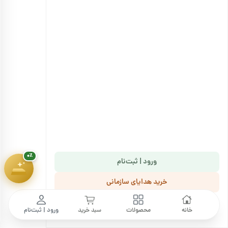
هدیهٔ این کمپین
۷ سوت طلای ملّی‌گلد
🎁
پیشرفت سبد خرید
۰٪
۱,۸۰۰,۰۰۰ تومان
۰٪
ورود | ثبت‌نام
خرید هدایای سازمانی
ما را دنبال کنید
خانه
محصولات
سبد خرید
ورود | ثبت‌نام
زنجبیل خشک ورقه‌ای