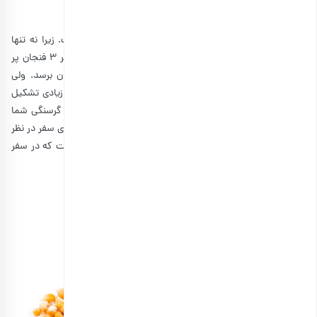
1. پاپ کورن
پاپ کورن یکی از تنقلات رژیمی برای سفرهای تابستانی است. زیرا نه تنها
طعمی عالی دارد، بلکه کالری آن بسیار کم است. یعنی شما اگر 3 فنجان پر
پاپ کورن هم بخورید، نهایتا شاید تنها 100 کالری به بدن‌تان برسد. ولی
همین خوارکی با کالری کم، نوعی غلات کامل است و از فیبر زیادی تشکیل
می‌شود. بنابراین کافیست در سفر کمی از آن را میل کنید تا گرسنگی شما
برطرف شود. البته، پیشنهاد می‌کنیم پاپ کورن‌های خانگی را برای سفر در نظر
بگیرید. زیرا انواع فروشگاهی، کره‌ای و نمکی هستند و بهتر است که در سفر
نمک و چربی زیادی مصرف نکنید.