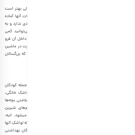
کمتر بچه‌ای را می‌توانیم پیدا کنیم که عاشق شکلات نباشد. ولی بهتر است
که در سفرهای تابستانی فقط شکلات‌های شیرین را برای تنقلات آنها آماده
نکنید. همانطور که گفتیم، شیرینی‌جات ارزش غذایی خیلی زیادی ندارد و به
یکباره موجب گرسنگی افراد می‌شوند. به جای شکلاتِ تنها، می‌توانید کمی
شکلات تلخ را ذوب کنید و موزهای برش خورده و یخ زده را داخل آن فرو
کنید. البته دوباره می‌توانید آنها را فریزر قرار دهید و روز مسافرت در ماشین
بگذارید. این یکی از تنقلات مغذی در سفرهای تابستان است که بزرگسالان
هم می‌توانند آن را میل کنند.
2. لواشک
لواشک یک خوارکی جذاب و ساده است که طرفداران زیادی از جمله کودکان
را به خود اختصاص می‌دهد. جالب است بدانید که انواع لواشک خانگی،
علاوه بر لذت بخش و خوشمزه بودن، خواص بی‌شماری برای سلامتی بچه‌ها
دارند. با وجود انواع لواشک، بهتر است برای سفر از طعم‌های شیرین
استفاده کنید؛ زیرا طعم ترش باعث گرسنگی در طول سفر می‎شود. انبه،
زردآلو، گیلاس، خرمالو، سیب و شلیل، جزو میوه‌هایی هستند که لواشکِ آنها
طعمی شیرین و گاهی ملس دارد. البته حتما لواشک را از مکان بهداشتی