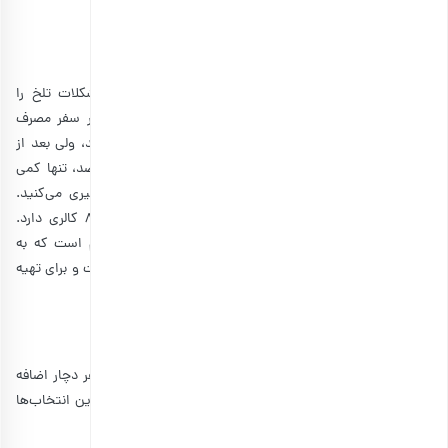
3. شکلات تلخ
اگر در طول سفر به شیرینی‌جات‌ میل دارید، بهتر است شکلات تلخ را
انتخاب کنید. زیرا توصیه می‌شود که شیرینی‌های رایج را در سفر مصرف
نکنید. آنها در زمان گرسنگی ابتدا قند خون شما را بالا می‌برند، ولی بعد از
مدت کوتاهی دوباره گرسنه می‌شوید. اما شکلات تلخ 70 درصد، تنها کمی
طعم شیرین دارد. در نتیجه، برای مدت بیشتری احساس سیری می‌کنید.
بسته به برند تولیدکننده، 14 گرم شکلات تلخ تنها حدود 80 کالری دارد.
همچنین، حاوی آنتی اکسیدان‌های ضروری و چربی‌های سالم است که به
متابولیسم بدن شما کمک می‌کند. شکلات تلخ در دسترس است و برای تهیه
آن نیازی نیست آماده‌سازی خاصی انجام دهید.
تنقلات کم‌کالری در سفرهای تابستانی
اگر شما دارای رژیم غذایی هستید و نمی‌خواهید در طول سفر دچار اضافه
وزن شوید، گزینه‌های زیر کالری بسیاری کمی دارند و جزو بهترین انتخاب‌ها
محسوب می‌شوند.