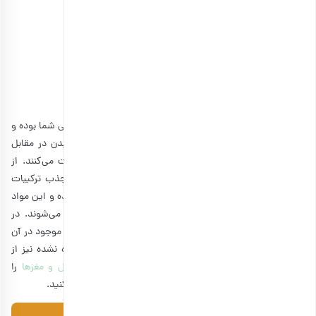
بادام پرک پوست کنده
انتخاب گزینه ها
آیا حتماً باید بادام را بخیسانیم؟
بادام خیسانده نشده نیز گزینه سالمی برای افزودن به رژیم غذایی شما بوده و
پوست آن سرشار از
آنتی‌اکسیدان‌های پلی‌فنول
است که از بدن در مقابل
چندین بیماری مزمن از قبیل بیماری قلبی یا دیابت محافظت می‌کنند. از
سوی دیگر مصرف موادی مانند اسید فیتیک و تانین‌ها که جذب ترکیبات
مفید موجود در بادام را تضعیف می‌کنند به‌خودی‌خود مضر نبوده و این مواد
خود فوایدی نیز داشته و از گروه آنتی‌اکسیدان‌ها محسوب می‌شوند. در
نهایت با وجود آنکه خیساندن بادام می‌تواند جذب مواد مفید موجود در آن
را تسهیل کند ولی اجباری به این کار نبوده و بادام خیسانده نشده نیز از
فواید مخصوص به خود برخوردار است.در
بارجیل
انواع
آجیل و مغزها
را
می‌توانید با بالاترین کیفیت و با ارسال رایگان و فوری دریافت کنید.