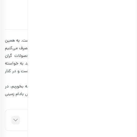
معجزه پوست زیبا و شفاف
توسط
آتوسا سالکی
۲۴ آذر ۱۴۰۳
7 دقیقه مطالعه
چاقی صورت و داشتن پوست شفاف، خواسته بسیاری از ما است. به همین
دلیل، روزانه از کرم‌های بهداشتی گرفته تا غذاهای مختلف را مصرف می‌کنیم
تا صورت زیباتر و جذاب‌تری داشته باشیم. در بین همه محصولات گران
قیمت و گاهی دور از دسترس، با مصرف بادام زمینی می‌توانید به خواسته
خود برسید. خواص بادام زمینی برای چاقی صورت ثابت شده است و در کنار
موارد دیگر می‌تواند به زیبایی صورت شما کمک کند.
اگر این سوال برای شما پیش آمده که برای چاقی صورت چه بخوریم، در
ادامه این مقاله همراه ما باشید و یاد بگیرید که چطور از خواص بادام زمینی
برای پوست صورت بهره ببرید.
فهرست مطالب