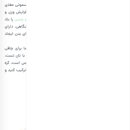
شیر، فندق و مقداری جو دوسر مخلوط کرده و به عنوان یک اسموتی مغذی
مصرف کنید. این نوشیدنی کالری بالایی دارد و می‌تواند به افزایش وزن و
چاقی صورت کمک کند. البته، بهتر است که
طرز تهیه کره بادام زمینی
را یاد
بگیرید و آن را خودتان تهیه کنید. زیرا برخی از کره‌های فروشگاهی، دارای
شکر و مواد افزودنی هستند و مصرف مدام آنها مشکلاتی را برای بدن ایجاد
می‌کنند.
مخلوط کره بادام زمینی با غذاهای پرکالری مانند موز یا خرما برای چاقی
صورت عالی است. برای دریافت بهترین نتیجه می‌توانید آن را با نان تست،
موز و عسل میل کنید. توپک خرما هم گزینه‌ای عالی و در دسترس است. کره
بادام زمینی را با مقداری خرمای پوست کنده و له شده با کنجد ترکیب کنید و
به صورت گلوله در آورید. این ترکیب بمب انرژی و چاقی است.