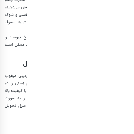
•
ایجاد حساسیت و آلرژی یکی از شایع‌ترین مشکلات مصرف بادام
زمینی است. با اینکه تنها برخی افراد به این آجیل حساسیت نشان می‌دهند،
ولی با این حال باید به علائمی مثل خارش، کهیر، مشکلات تنفسی و شوک
آنافیلاکسی دقت کنید. در صورت مشاهده هر کدام از این واکنش‌ها، مصرف
بادام زمینی را قطع کنید یا مقدار آن را کاهش دهید.
مشکلات گوارشی:
•
مصرف زیاد بادام زمینی مشکلاتی مثل نفخ، یبوست و
سوهاضمه را ایجاد می‌کند. افرادی که معده حساس‌تری دارند، ممکن است
بیشتر دچار مشکل شوند.
صورت زیبا و شفاف با بادام زمینی‌های بارجیل
اگر برای داشتن صورت زیبا و پرحجم به فکر خرید بادام زمینی مرغوب
هستید، بارجیل در خدمت شماست. ما انواع آجیل و بادام زمینی را در
طعم‌ها و قیمت‌های مختلف عرضه می‌کنیم. تمامی محصولات با کیفیت بالا
و ضمانت ارسال می‌شوند. برای خرید کافیست سفارش خود را به صورت
آنلاین ثبت کنید و بادام زمینی را با بهترین بسته‌بندی درب منزل تحویل
بگیرید.
منبع:
livestrong.com
|
timesofindia.indiatimes.com