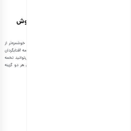
سلنیوم: حدود 53 میکروگرم
نحوه برشته کردن تخمه آفتابگردان به روش
خانگی
اگر مقداری تخمه آفتابگردان خام در خانه دارید و مایلید آن را خوشمزه‌تر از
همیشه مصرف کنید، ما یک دستور عالی برای برشته کردن تخمه آفتابگردان
در خانه برای شما آماده کرده‌ایم. با توجه به سلیقه خود، می‌توانید تخمه
آفتابگردان را نمکی یا آبلیمویی کنید. در اینجا یک روش برای هر دو گزینه
داریم.
مواد لازم:
– تخمه آفتابگردان
– نمک/آبلیمو به میزان لازم
طرز تهیه:
1. تخمه‌های آفتابگردان را در یک کاسه بریزید.