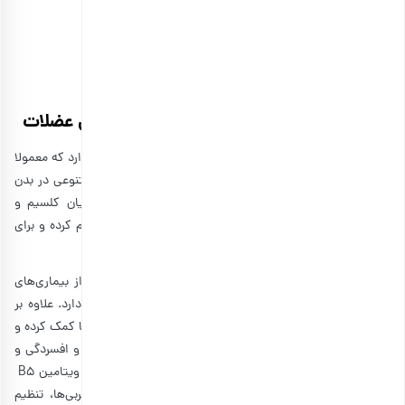
تخمه آفتابگردان برشته کوچک
انتخاب گزینه ها
4٫
مقابله با کاهش تراکم استخوان و گرفتگی عضلات
تخمه آفتابگردان قابلیت تامین میزان بالایی از عنصر منیزیم را دارد که معمولا
در رژیم غذایی مردم، کمتر یافت می‌شود. منیزیم نقش‌های متنوعی در بدن
ایفا می‌کند. یکی از این نقش‌ها ایجاد تعادل در نسبت میان کلسیم و
پتاسیم در داخل سلول‌ها است که فشار خون در بدن را تنظیم کرده و برای
سلامت عمومی دستگاه قلب و عروق مفید است.
این عنصر همچنین در حفظ سلامت اسکلت بدن و جلوگیری از بیماری‌های
ناشی از کاهش تراکم استخوان مانند پوکی استخوان نقش دارد. علاوه بر
این موارد، منیزیم به لخته‌شدن خون و کلسیم‌گیری استخوان‌ها کمک کرده و
احتمالا در کاهش سردردهای میگرنی، یبوست، خستگی مزمن و افسردگی و
اضطراب نقش دارد. در ضمن یکی دیگر از خواص تخمه، وجود ویتامین B5
یا اسید پانتوتنیک است که نقش قابل‌توجهی در ترکیب چربی‌ها، تنظیم