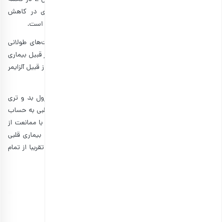
آفتابگردان، افزودن آن به رژیم غذایی می‌تواند نقش موثری در کاهش
التهاب مزمن در بدن داشته باشد که عامل بسیاری از بیماری‌ها است.
پژوهش‌ها نشان می‌دهند که وجود التهاب در بدن برای مدت‌های طولانی
می‌تواند منجر به افزایش ریسک ابتلا به بیماری‌ها و عوارضی از قبیل بیماری
قلبی، سکته مغزی، سرطان، دیابت و بیماری‌های اختلال عصبی از قبیل آلزایمر
و پارکینسون شود.
یکی دیگر از فواید مغز تخمه آفتابگردان کاهش سطح کلسترول بد و تری
گلیسیرید در خون است که عوامل اصلی ابتلا به بیماری‌های قلبی به حساب
می‌آیند. همچنین منبع خوبی از ترکیبات فیتواسترول است که با ممانعت از
جذب کلسترول، از بدن در مقابل اثرات بد آن مانند ابتلا به بیماری قلبی
محافظت می‌کنند. میزان این ترکیبات در تخمه‌های آفتابگردان تقریبا از تمام
دانه‌ها و مغزهای دیگر بالاتر است.