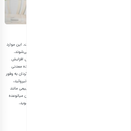
۳٫ تقویت عملکرد تیروئید
عملکرد غده تیروئید در جنبه‌های متعددی از سلامتی دخیل است. این موارد
شامل تنظیم دمای بدن، نرخ ضربان قلب و سوخت و ساز بدن می‌شوند.
مشکلات تیروئید می‌توانند منجر به بروز عوارض متعددی از قبیل افزایش
وزن، خستگی و دمای غیرطبیعی بدن شوند. عنصر سلنیم یک ماده معدنی
ضروری برای عملکرد تیروئید است و خوشبختانه در تخمه آفتابگردان به وفور
یافت می‌شود. در واقع یکی از بهترین روش‌ها در بهبود عملکرد تیروئید،
گنجاندن عناصر سلنیم و ید بیشتر در رژیم غذایی از منبع‌های طبیعی مانند
تخمه آفتابگردان است. بنابراین پیشنهاد می‌کنیم با گنجاندن این میانوعده
خوشمزه، از فواید تخمه آفتابگردان در کنترل تیروئید بهره‌مند شوید.