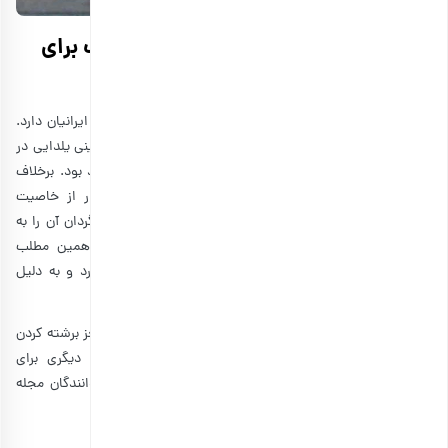
تخمه آفتابگردان؛ یک انتخاب پرخاصیت برای
میان وعده شما
تخمه جایگاه مهمی در مهمانی‌ها، شب‌نشینی‌ها و تفریحات ما ایرانیان دارد.
تفاوتی ندارد یک مسابقه فوتبال در پیش است یا یک شب‌نشینی یلدایی در
پیش داریم؛ تخمه سیاه عضو جدانشدنی این برنامه‌ها خواهد بود. برخلاف
اکثر خوراکی‌های ناسالم این دورهمی‌ها، تخمه سیاه سرشار از خاصیت
است. ویتامین E، منیزیم بالا و سلنیم موجود در تخمه آفتابگردان آن را به
یک انتخاب سالم و خوشمزه تبدیل می‌کند. همچنین در همین مطلب
خواندیم که تخمه آفتابگردان در رژیم لاغری نقش موثری دارد و به دلیل
وجود فیبر بالا، یک سیرکننده طبیعی به‌شمار می‌آید.
به نظر شما بهترین روش مصرف تخمه آفتابگردان چیست؟ به جز برشته کردن
تخمه آفتابگردان که در این مطلب یاد گرفتیم، آیا روش دیگری برای
خوشمزه‌ترکردن این مغز جذاب می‌شناسید؟ با ما و سایر خوانندگان مجله
بارجیل درمیان بگذارید.
منابع:
eatingwell
|
pharmeasy