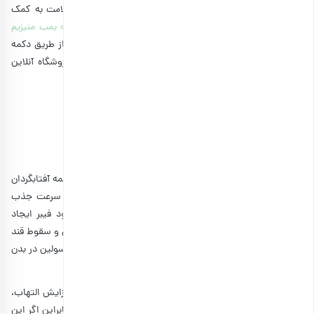
هورمون‌ها و حفظ عملکرد سالم مغز دارد.اگر طرفدار حفظ سلامت به کمک
خوراکی‌های خوشمزه هستید، بد نیست بدانید
تخمه هندوانه بمب منیزیم
بوده و انتخابی عالی برای شما به‌شمار می‌آید. شما می‌توانید از طریق دکمه
زیر، به ده‌ها نوع تخمه و مغز تخمه و
آجیل و مغزها
در فروشگاه آنلاین
بارجیل
دسترسی داشته باشید.
مشاهده و خرید انواع تخمه
۵٫
تنظیم سطح قند خون
مصرف رژیم غذایی مملو از فیبر و حاوی خوراکی‌هایی مانند تخمه آفتابگردان
به تنظیم سطح قند خون کمک می‌کند. علت این امر کاهش سرعت جذب
قند از دستگاه گوارش در جریان خون است که به علت وجود فیبر ایجاد
می‌شود. به این ترتیب فیبر موجود در دستگاه گوارش از جهش و سقوط قند
خون جلوگیری می‌کند و احتمال ابتلا به دیابت یا مقاومت به انسولین در بدن
را کاهش می‌دهد.
سطح بالای قند یا مقاومت به انسولین ممکن است منجر به افزایش التهاب،
افزایش وزن و حتی واکنش‌های دستگاه ایمنی در بدن شود. بنابراین اگر این