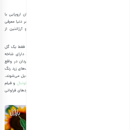
تاریخچه تخمه آفتابگردان چیست؟
آفتابگردان گیاهی بومی ناحیه مرکزی آمریکا است. جهان‌گردان اروپایی با
پی‌بردن به اهمیت این محصول از لحاظ تجاری آن را به سراسر دنیا معرفی
کردند. این روزها کشورهای روسیه، چین، ایالات متحده و آرژانتین از
بزرگ‌ترین تولیدکنندگان آفتابگردان به شمار می‌آیند.
نژادهایی از آفتابگردان که بیشتر در کشاورزی به کار می‌روند، فقط یک گل
بزرگ در انتهای ساقه خود دارند. ولی آفتابگردان‌های وحشی دارای شاخه
بوده و از انتهای هر شاخه آنها یک گل می‌روید. گل آفتابگردان در واقع
خوشه‌ای متشکل از دو نوع گل است؛ یک گل خارجی که گلبرگ‌های زرد رنگ
دارد و صدها گل کوچک در مرکز آن که در نهایت به
تخمه
تبدیل می‌شوند.
امروزه تخمه یکی از مهمترین
تنقلات مناسب هنگام تماشای فوتبال
و فیلم
است، ولی فواید زیاد آن باعث شده‌اند تا در صنعت غذا کاربردهای فراوانی
داشته باشد.