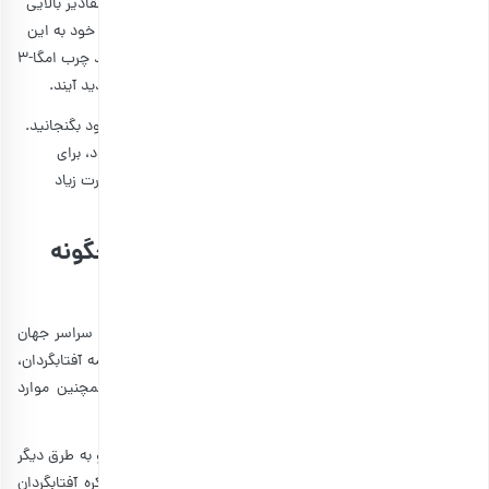
نادیده بگیرید و تعادل را رعایت نکنید. تخمه آفتابگردان حاوی مقادیر بالایی
از اسید چرب امگا-۶ است. با وجود آنکه بدن برای عملکرد بهینه خود به این
ماده نیاز دارد، ولی اگر به نسبت اسید چرب امگا-۶ در بدن اسید چرب امگا-۳
وجود نداشته باشد، ممکن است عوارضی از قبیل التهاب بالا پدید آیند.
در نتیجه همیشه غذاهای حاوی امگا-۳ را نیز در رژیم غذایی خود بگنجانید.
روغن آفتابگردان که از دانه یا تخمه آفتابگردان استخراج می‌گردد، برای
مقاصد پخت و پز گزینه بسیار مناسبی نیست. زیرا در مقابل حرارت زیاد
اکسید می‌شود.
نحوه و موارد مصرف تخمه آفتابگردان چگونه
است؟
امروزه تخمه آفتابگردان یکی از پرطرفدارترین دانه‌ها بوده و در سراسر جهان
کشت و مصرف می‌شود. میزان مواد مغذی انواع مختلف تخمه آفتابگردان،
اندکی با یکدیگر متفاوت هستند. ولی خواص و فواید و همچنین موارد
مصرف آنها بسیار مشابه یکدیگر هستند.
تخمه آفتابگردان را می‌توان خام، جوانه‌زده، برشته، تفت داده و به طرق دیگر
مصرف کرد. مغز تخمه آفتابگردان را می‌توان آسیاب کرد تا کره آفتابگردان