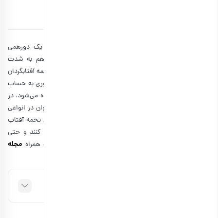
توسط
بارجیل
۱۵ اردیبهشت ۱۳۹۸
12 دقیقه مطالعه
شاید هیچ چیز دل‌انگیزتر از شکستن تخمه آفتابگردان در یک دورهمی
عصرانه با عزیزان نباشد. تخمه سیاه هم خوشمزه است و هم به شدت
اعتیاد‌آور! اما آیا از فواید تخمه آفتابگردان چیزی می‌دانیم؟ تخمه آفتابگردان
منبع مناسبی از اسیدهای چرب، ویتامین‌ها و مواد معدنی ضروری به حساب
می‌آید. از مغز تخمه آفتابگردان برای استخراج روغن نیز استفاده می‌شود. در
کنار کاربرد آن به عنوان تنقلات سالم، از تخمه آفتابگردان می‌توان در انواعی
از دستورهای تهیه غذا استفاده کرد. بنابراین، فواید و خواص تخمه آفتاب
گردان باعث شده‌اند تا افراد زیادی در روزمره از آن استفاده کنند و حتی
مجله
پزشکان نیز مصرف آن را پیشنهاد دهند.در ادامه این مطلب همراه
بارجیل
باشید تا با هم خواص تخمه آفتابگردان را بررسی کنیم.
فهرست مطالب