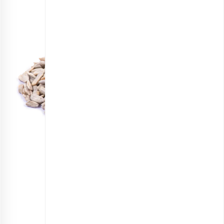
مغز تخمه آفتابگردان خام
انتخاب گزینه ها