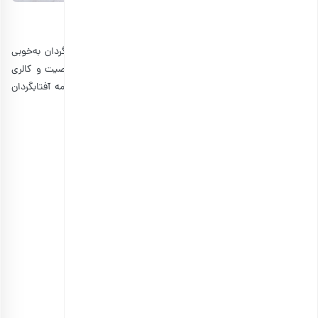
ارزش غذایی تخمه آفتابگردان
حالا که این مطلب را مطالعه کردید و با خواص تخمه آفتابگردان به‌خوبی
آشنا شدیم، بد نیست نگاهی هم ارزش غذایی این مغز پرخاصیت و کالری
تخمه آفتابگردان داشته باشیم. اطلاعات زیر برای 100 گرم تخمه آفتابگردان
است.
انرژی: حدود 584 کیلوکالری
پروتئین: حدود 20.78 گرم
چربی: حدود 51.46 گرم
کربوهیدرات: حدود 20.00 گرم
فیبر: حدود 8.6 گرم
قند: حدود 2.62 گرم
ویتامین E: حدود 35.17 میلی‌گرم
روی: حدود 5.25 میلی‌گرم