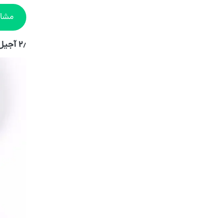
مشاه
۲٫ آجیل