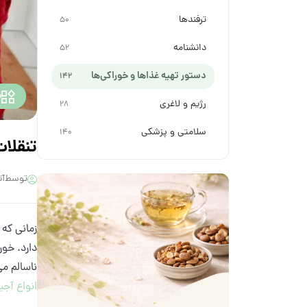
ترفندها
50
دانشنامه
52
دستور تهیه غذاها و خوراکی‌ها
142
د
رژیم و لاغری
28
سلامتی و پزشکی
140
تنقلا
توسط
آت
زمانی که 
دارد. خور
ناسالم می
انواع آجی