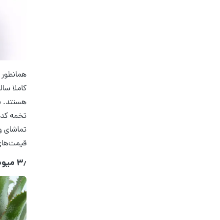
همانطور ک
کاملا سال
هستند. پس
تخمه کدو
تماشای و
قیمت‌های 
۳٫ میوه