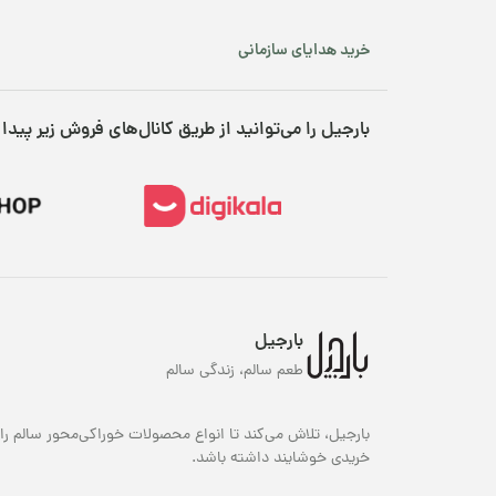
اط
ب
خرید هدایای سازمانی
خر
بارجیل را می‌توانید از طریق کانال‌های فروش زیر پیدا 
فل
نظ
به
ع
قی
قی
می
بارجیل
هم
طعم سالم، زندگی سالم
مد
ده
بارجیل، تلاش می‌کند تا انواع محصولات خوراکی‌محور سالم را 
خریدی خوشایند داشته باشد.