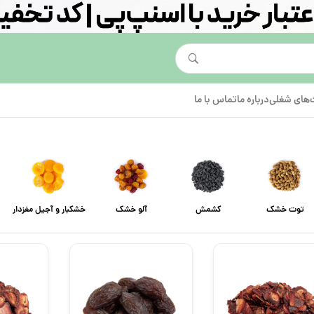
های شغلی
درباره ما
تماس با ما
توت خشک
کشمش
آلو خشک
خشکبار و آجیل مغزدار