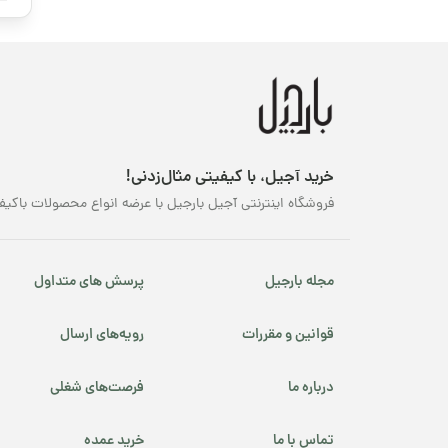
قهوه کافئین متوسط
ای
خو
قهوه کافئین پایین
مح
می
محصولات ارگانیک
طر
طع
محصولات پرفروش
تو
خرید آجیل، با کیفیتی مثال‌زدنی!
کن
نوروز
فروشگاه اینترنتی آجیل بارجیل با عرضه انواع محصولات باکیف
خ
پسته شامی
با
مع
مجله بارجیل
پرسش های متداول
پکانوس
خ
قوانین و مقررات
رویه‌های ارسال
یلدا
خر
مه
درباره ما
فرصت‌های شغلی
اف
مق
تماس با ما
خرید عمده