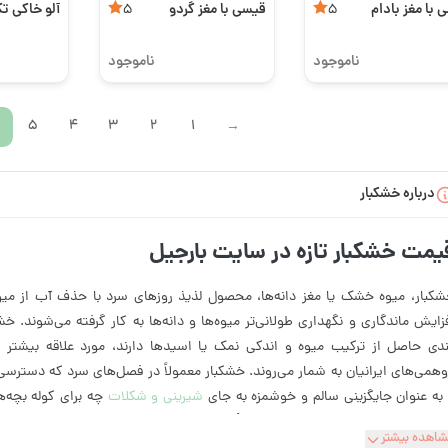
 با مغز بادام
قیسی با مغز گردو
آلو خاکی تک
5
5
ناموجود
ناموجود
5
4
3
2
1
←
درباره خشکبار
یمت خشکبار تازه در سایت بارجیل
کبار، میوه خشک یا مغز دانه‌ها، محصول لذیذ روزهای سرد با حذف آب از میوه 
زایش ماندگاری و نگهداری طولانی‌تر میوه‌ها و دانه‌ها به کار گرفته می‌شوند. خ
دی حاصل از ترکیب میوه و اندکی نمک یا اسیدها دارند، مورد علاقه بیشتر 
همی‌های ایرانیان به شمار می‌روند. خشکبار معمولاً در فصل‌های سرد که دسترس
به عنوان جایگزینی سالم و خوشمزه به جای
شیرینی و شکلات
چه برای کوله بچه‌ه
ایی، این فرآورده‌ها نقش مهمی در تأمین ویتامین‌ها و مواد معدنی دارند. روش‌
اهده بیشتر
تاب و یا با استفاده از دستگاه‌های خشک‌کن می‌باشد. این فرآیند باعث حذف آب