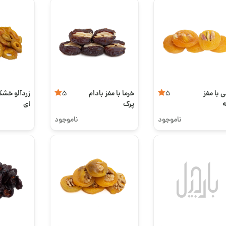
 با مغز
خرما با مغز بادام
زردآلو خشک
5
5
پرک
ای
ناموجود
ناموجود