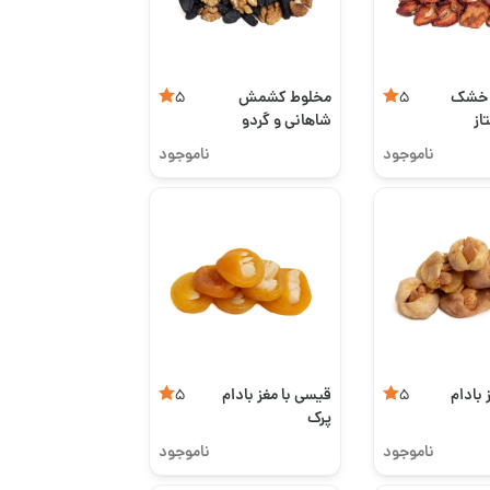
 خشک
مخلوط کشمش
5
5
از
شاهانی و گردو
ناموجود
ناموجود
 بادام
قیسی با مغز بادام
5
5
پرک
ناموجود
ناموجود