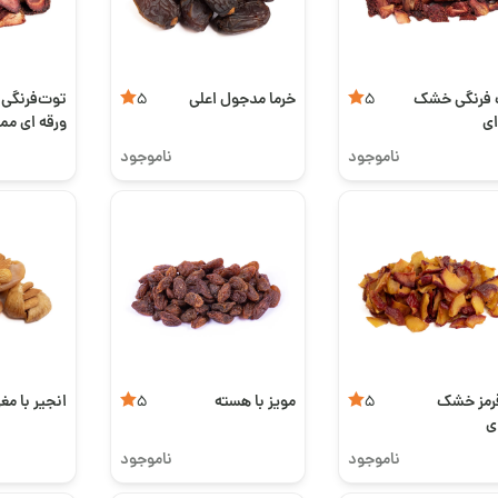
 فرنگی خشک
خرما مدجول اعلی
توت‌فرنگی
5
5
ای
ورقه‌ ای ممت
ناموجود
ناموجود
قرمز خشک
مویز با هسته
انجیر با مغز
5
5
ی
ناموجود
ناموجود