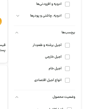
ادویه و افزودنی‌ها
ادویه، چاشنی و پودرها
خشکبار
برچسب‌ها
رژیم و سلامتی
آجیل برشته و طعم‌دار
قیسی
پسته
شربت
آجیل خارجی
شیرینی و شکلات
آجیل خام
قهوه
انواع آجیل اقتصادی
محصولات عمده
تنقلات دانش‌آموزی
وضعیت محصول
مزه و تنقلات
جمعه سیاه