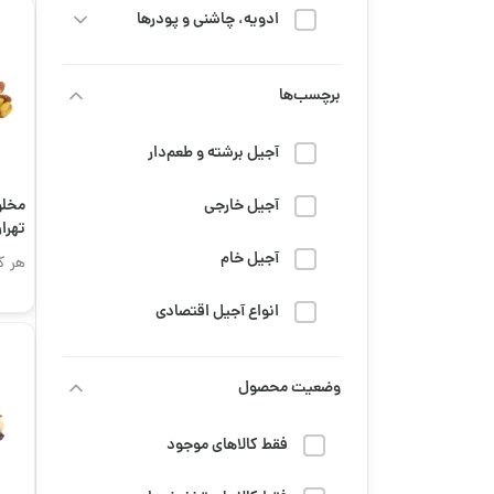
ادویه، چاشنی و پودرها
خشکبار
برچسب‌ها
رژیم و سلامتی
آجیل برشته و طعم‌دار
شربت
آجیل خارجی
مخلو
تهرا
شیرینی و شکلات
آجیل خام
هر ک
قهوه
انواع آجیل اقتصادی
محصولات عمده
تنقلات دانش‌آموزی
وضعیت محصول
مزه و تنقلات
جمعه سیاه
مهمانی، پذیرایی و مناسبتی
فقط کالاهای موجود
خرید قهوه تلخ