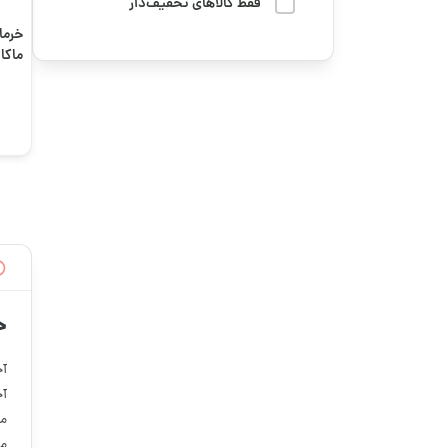
میوه خشک
فقط کالاهای تخفیف‌دار
دوستت رو سورپرایز کن
خرما 
هدایا و سوغاتی
ماکا
رمضان
وسایل و لوازم کاربردی
سوگواری و محرم
پخت و پز
فوتبال
چای و دمنوش
قهوه ترش
کره، ارده و روغن
قهوه تلخ و ترش
گرانولا، دانه‌ها و
میان‌وعده‌های سالم
قهوه رست شده
خ
قهوه کافئین بالا
آج
آج
قهوه کافئین متوسط
مص
می