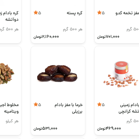
مغز تخمه کدو
کره پسته
کره بادام ز
5
5
دو‌آتشه
هر 500 گرم
هر 500 گرم
2,160,000
701,000
تومان
تومان
ادام زمینی
خرما با مغز بادام
مخلوط آجی
5
5
آتشه کرانچی
برزیلی
ویتامینه
(B6.E,K)
هر کیلو
531,000
469,000
تومان
تومان