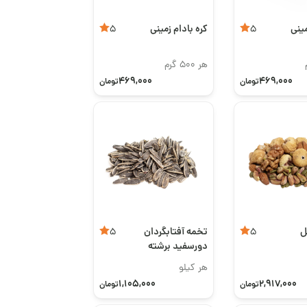
مینی
کره بادام زمینی
5
5
هر 500 گرم
469,000
469,000
تومان
تومان
ل
تخمه آفتابگردان
5
5
دورسفید برشته
موسیری
هر کیلو
1,105,000
2,917,000
تومان
تومان