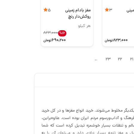
مینی
مغز بادام زمینی
5
3
روکش‌دار رنچ
هر کیلو
823,000
%16
690,200
823,000
تومان
تومان
23
22
21
→
دیگر مخلوط می‌شوند. خرید انواع مغزها و در کل خرید
هنگ و آداب‌ورسوم مردم ایران بوده است. علاوه‌براین،
 سالم و تنقلات بسیار خوشمزه تبدیل کرده است که شما
 و مغز تنوع بسیار زیادی دارد و می‌توان آن را به