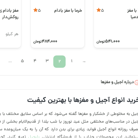
با مغز
خرما با مغز بادام
مغز بادام ز
5
5
دمیا
روکش‌دار
هالوپینو
هر کیلو
484,000
541,000
تومان
تومان
…
5
4
3
2
1
←
درباره آجیل و مغزها
رید انواع آجیل و مغزها با بهترین کیفیت
یل به مخلوطی از خشکبار و مغزها گفته می‌شود که بر اساس سلایق مختلف با یک
یل در مناسب‌های مختلفی مثل عید نوروز یا شب یلدا از قدیم‌الایام بخشی از فر
رف روزانه انواع آجیل فواید زیادی برای بدن دارد که آن را به یک میان‌وعده
‌توانید این محصولات جذاب را از فروشگاه اینترنتی
بارجیل
تهیه کنید. آجیل