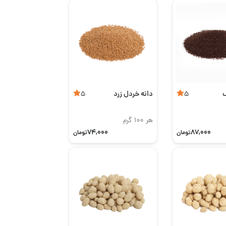
گ
دانه خردل زرد
5
5
هر 100 گرم
74,000
87,000
تومان
تومان