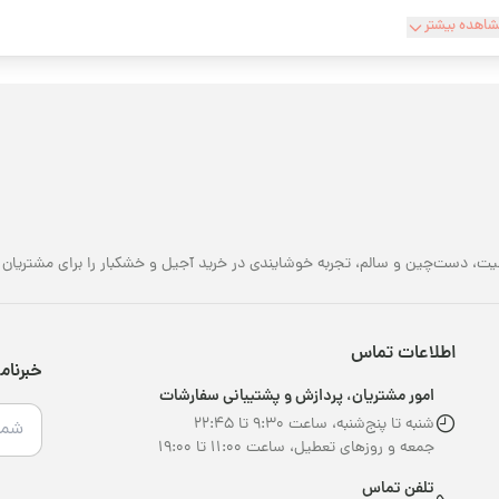
ته‌بندی‌های زیر تقسیم‌بندی کرد:
اهده بیشتر
آجیل شور
آجیل شیرین
آجیل مخلوط چهار مغز
آجیل برشته پودری
مخلوط آجیل شب یلدا
مخلوط آجیل نوروز
یت، دست‌چین و سالم، تجربه خوشایندی در خرید آجیل و خشکبار را برای مشتریان خو
و…
یست قیمت انواع مغزها
اطلاعات تماس
یل و خشکبار جزو خوراکی‌های سلامت‌محور نسبتا گران‌قیمت هستند و با توجه
خبرنام
امور مشتریان، پردازش و پشتیبانی سفارشات
ثیرگذار است، این محصولات با بسته‌بندی‌ها، ترکیبات و کیفیت‌های مختلفی عرض
یل تهیه کنند و از مزایای آن بهره‌مند شوند. به‌طوکلی رنج قیمت مغز آجیل مت
شنبه تا پنج‌شنبه، ساعت ۹:۳۰ تا ۲۲:۴۵
جمعه و روزهای تعطیل، ساعت ۱۱:۰۰ تا ۱۹:۰۰
رد:
نوع آجیل (
آجیل خام
،
آجیل شور برشته
)
تلفن تماس