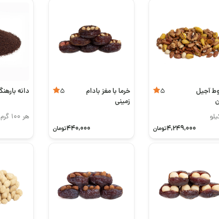
ط آجیل
خرما با مغز بادام
دانه بارهن
5
5
ن
زمینی
یلو
هر 100 گرم
440,000
4,249,000
تومان
تومان