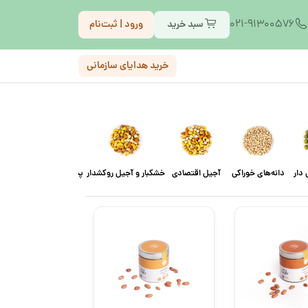
021-91300576
سبد خرید
ورود | ثبت‌نام
خرید هدایای سازمانی
دار
دانه‌های خوراکی
آجیل اقتصادی
خشکبار و آجیل روکشدار
پسته احمد‌آقایی
پسته