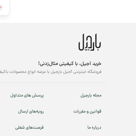
قهوه کافئین پایین
دس
مش
محصولات ارگانیک
محصولات پرفروش
نوروز
پسته شامی
خرید آجیل، با کیفیتی مثال‌زدنی!
فروشگاه اینترنتی آجیل بارجیل با عرضه انواع محصولات باکیف
پکانوس
ل
یلدا
مجله بارجیل
پرسش های متداول
آج
تا
قوانین و مقررات
رویه‌های ارسال
آج
دا
درباره ما
فرصت‌های شغلی