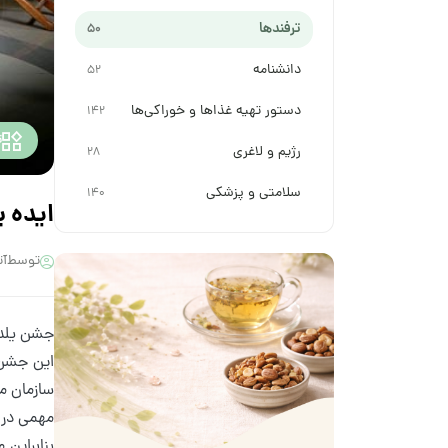
ترفندها
50
دانشنامه
52
دستور تهیه غذاها و خوراکی‌ها
142
ت
رژیم و لاغری
28
سلامتی و پزشکی
140
ایده ب
توسط
آت
جشن یلدای
این جشن 
سازمان مه
مهمی در ا
بنابراین 