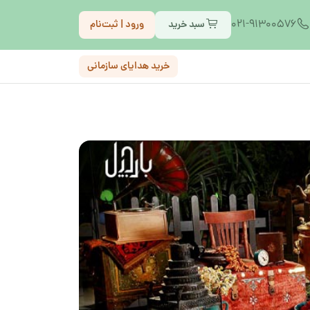
021-91300576
سبد خرید
ورود | ثبت‌نام
خرید هدایای سازمانی