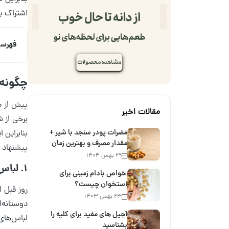
اشتراک بگ
فهرس
چگونه 
پیش از صح
مقالات اخیر
برخی از ش
مضرات پودر سنجد با شیر +
بنابراین 
مقدار مصرف و بهترین زمان
پیشنهاد می
۲۹ بهمن ۱۴۰۴
1. لباس با تم شب یلدا برای کارمندان
خواص بادام زمینی برای
استخوان چیست؟
روز قبل ا
۲۳ بهمن ۱۴۰۳
دوستانه‌
آجیل های مفید برای کلیه را
لباس‌های 
بشناسید