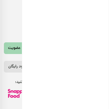
تلفن تماس
021-91300576
آدرس ایمیل
info@barjil.com
خبرنامه بارجیل
عضویت
رژیم غذایی 7 روزه رایگان رو از اینجا دانلود
کن!
دانلود رایگان
مراقب بدنت باش، خوراکت اینجاست.
بارجیل را می‌توانید از طریق کانال‌های فروش زیر پیدا کنید: