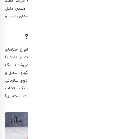
می‌شود. آجیل باکیفیت، ارگانیک و خوشمزه نیازهای روزانه افراد، مانند
ویتامین‌ها، آهن، فسفر، منیزیم و روی را تامین می‌کند. به همین دلیل
می‌تواند در مراسم‌های خاصی مثل شب یلدا، عید نوروز و… هدیه‌ای خاص و
خوشمزه باشد.
موارد مصرف پک آجیل سازمانی چیست؟
آجیل مخلوط یک میان‌وعده محبوب و مغذی است که از انواع مغزهای
مختلف تشکیل شده‌ است. همچنین در بیشتر مواقع به صورت بو داده یا
آغشته به نمک و یا حتی با طعم دهنده‌های مختلف، آماده می‌شوند. پک
آجیل سازمانی معمولا شامل بادام، بادام هندی، بادام زمینی، گردو، فندق و
سایر آجیل‌ها است که بافت و طعم متنوعی را ارائه می‌دهد. کادوی سازمانی
شب یلدا که معمولا در کیسه‌ها یا ظروف بسته‌بندی می‌شوند، یک انتخاب
عالی برای تهیه کادویی خوشمزه و مناسب برای کارکنان یک شرکت است، زیرا
گزینه‌ا‌ی پرانرژی و جذاب و لوکس محسوب می‌شود.