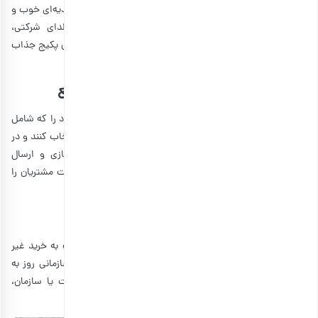
به این ترتیب، پک آجیل سازمانی برای شرکت‌‌ها و سازمان‌‌ها هدیه‌ای خوب و
لاکچری است که به عنوان یکی از مزایای پکیج شب یلدای شرکتی،
مورداستقبال قرار می‌گیرد. برای کسب اطلاعات بیشتر درباره این پکیج جذاب
و خوشمزه، به موارد زیر توجه نمایید:
تهیه کادوی سازمانی شب یلدا با ارسال سریع
سازمان‌ها و شرکت‌ها می‌توانند محتویات پک شب یلدایی خود را که شامل
پسته، بادام، بادام هندی، فندق و بادام زمینی و… می‌شود، انتخاب کنند و در
کمترین زمان ممکن، آن را تحویل بگیرند. سرعت آماده سازی و ارسال
محصولات کادویی شب یلدا بالا است و به همین خاطر رضایت مشتریان را
در پی دارد.
آجیل کادویی به قیمتی مناسب
پک‌ خشکبار سازمانی قیمتی مناسب و مقرون به صرفه نسبت به خرید غیر
عمده از بازار دارد. در واقع به این دلیل که حجم خرید پک سازمانی روز به
روز در حال افزایش است، قیمت آن برای مدیران یک شرکت یا سازمان،
مناسب و عالی خواهد بود.