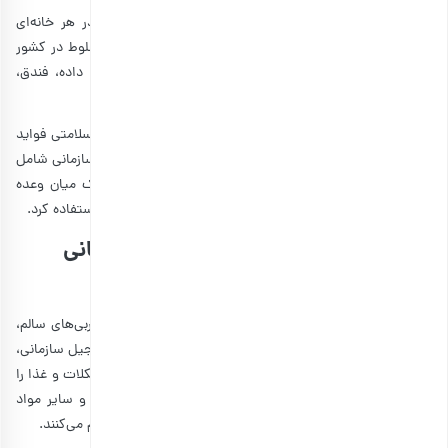
به همین دلیل، وجود پک آجیلی سالم و خوشمزه، تقریبا در هر خانه‌ای
ضروری است. برخی از مهم‌‌ترین و معروف‌ترین انواع آجیل مخلوط در کشور
ما عبارتند از: آفتابگردان، تخمه کدو تنبل، بادام، نخود تفت داده، فندق،
گردو، بادام زمینی، بادام هندی، پسته و تخمه هندوانه.
این مغزها از جمله آجیل‌های پرطرفدار هستند. زیرا هم برای سلامتی فواید
زیادی دارند و هم در غذاهای زیادی به کار می‌روند. پک آجیل سازمانی شامل
مغزهای مرغوب متعددی است که می‌توان از آن به عنوان یک میان وعده
سالم در وعده‌های غذایی مثل دسر و یا به عنوان غذای اصلی استفاده کرد.
مزایای خرید آجیل به عنوان هدیه سازمانی
چیست؟
آجیل و به‌طور کلی دانه‌ها و مغزها منابع خوبی از پروتئین، چربی‌های سالم،
ویتامین‌ها و مواد معدنی و فیبر هستند. چربی‌های موجود در آجیل سازمانی،
به صورت کامل جذب نمی‌شوند و بنابراین خوردن شیرینی و شکلات و غذا را
کاهش می‌دهند. در ضمن مغزها، دارای چربی‌های غیر اشباع و سایر مواد
مغذی هستند که بدن را در برابر بیماری‌های قلبی و دیابت مقاوم می‌کنند.