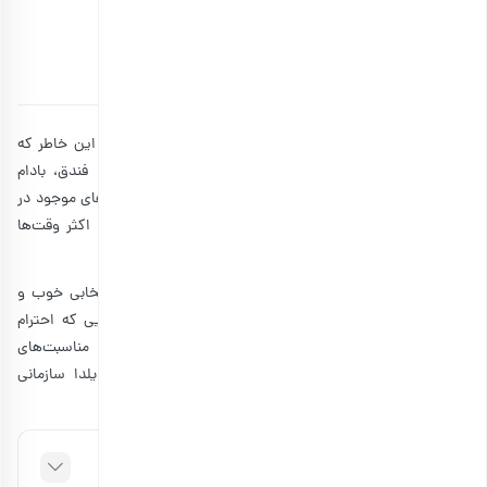
ویژه سازمان‌ها و شرکت‌ها
توسط
فرزانه فانی
۰۸ آبان ۱۴۰۲
12 دقیقه مطالعه
آجیل‌های مخلوط یکی از محبوب‌ترین انواع آجیل هستند. به این خاطر که
مخلوط آجیل تنوع بالایی از انواع مغزها مثل پسته، بادام، فندق، بادام
هندی، بادام زمینی، بادام منقا و دیگر مغزها دارد. بنابراین پک‌های موجود در
بازار که در آن‌ها از انواع مغزهای خوشمزه و مرغوب پر شده، اکثر وقت‌ها
برای مناسبت‌های خاص هدیه‌ای مناسب هستند.
پک شب یلدا سازمانی
برای کارکنان شرکت‌ها، مدیران و… انتخابی خوب و
لذیذ به عنوان هدیه یلدایی است. این روزها یکی از کارهایی که احترام
سازمان‌ها به منابع انسانی را نشان می‌دهد، خرید هدیه به مناسبت‌های
گوناگون است. در این مقاله قرار است درمورد پک‌ آجیل یلدا سازمانی
صحبت کنیم.
فهرست مطالب