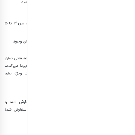
بارجیل اضافه کنید و هم ترکیب محتویات پک هدیه را تغییر دهید.
مدت زمان تحویل پک هدیه سازمانی چقدر است؟
مدت زمان تحویل سفارشات سازمانی، از آماده‌سازی تا ارسال، بین 3 تا 5
روز است.
آیا برای خرید پک هدیه سازمانی تخفیف یا پیشنهادات ویژه‌ای وجود
دارد؟
بله، به‌صورت پیش‌فرض برای سفارشات عمده، به خرید شما تخفیفاتی تعلق
می‌گیرد که با افزایش حجم سفارش، این تخفیف‌ها افزایش پیدا می‌کنند.
علاوه‌براین، در مناسبت‌های خاص، تخفیفات و پیشنهاد‌ات ویژه برای
مشتریان در نظر گرفته‌می‌شود.
آیا پک هدیه سازمانی قابلیت بازگشت یا تعویض دارد؟
در صورتی که هدایای سازمانی دریافت‌شده، مطابق با سفارش شما و
تعهدات بارجیل نباشد، ما موظف به تعویض یا پس‌گرفتن سفارش شما
هستیم.
منابع:
theveganatlas
|
icapsulepack