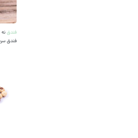
فندق
نه ب
فندق سرش