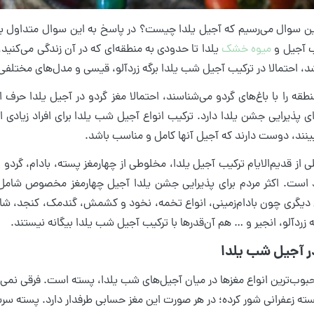
ین سوال می‌رسیم که آجیل یلدا چیست؟ در پاسخ به این سوال متداول با
ب آجیل و
میوه خشک
یلدا تا حدودی به منطقه‌ای که در آن زندگی می‌کنید
شد، احتمالا در ترکیب آجیل شب یلدا برگه زردآلو، قیسی و مدل‌های مختلفی 
طقه را با باغ‌های گردو می‌شناسند، احتمالا مغز گردو در آجیل یلدا حرف
ای پذیرایی جشن یلدا دارد. ترکیب انواع آجیل شب یلدا برای افراد زیادی 
بینند، دوست دارند که آجیل آنها کامل و مناسب باشد.
ی از قدیم‌الایام ترکیب آجیل یلدا، مخلوطی از چهارمغز پسته، بادام، گرد
د است. اکثر مردم برای پذیرایی جشن یلدا آجیل چهارمغز مخصوص شامل
ی دیگری چون بادام‌زمینی، انواع تخمه، نخود و کشمش، گندمک، کنجد، شا
 زردآلو، انجیر و … هم آن‌قدرها با ترکیب آجیل شب یلدا بیگانه نیستند.
ر آجیل شب یلدا
بوب‌ترین انواع مغزها در میان آجیل‌های شب یلدا، پسته است. فرقی نمی‌ک
سته زعفرانی شور کرده؛ در هر صورت این مغز حسابی طرفدار دارد. پسته سر