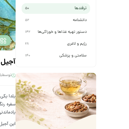
ترفندها
50
دانشنامه
52
دستور تهیه غذاها و خوراکی‌ها
142
ت
رژیم و لاغری
28
سلامتی و پزشکی
140
آجیل 
توسط
با
یلدا یکی 
سفره رنگ
یادماندنی
این آجیل