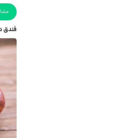
مشاه
فندق د