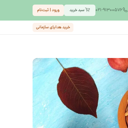
021-91300576
سبد خرید
ورود | ثبت‌نام
خرید هدایای سازمانی