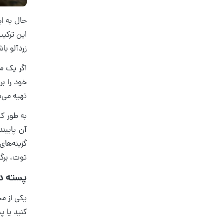
حال به ا
این ترکی
زردآلو با
اگر یک من
خود را بر
تهیه می‌
به طور کل
آن پایبن
گزینه‌ها
توت، برگه
پسته د
یکی از مح
کنید یا پ