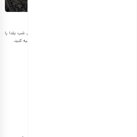
ژله انار ساده ویژه شب یلدا
بدون داشتن قالب هم به سادگی می‌توانید ژله انار مخصوص شب یلدا را
درست کنید. از همین رو ژله انار ساده را بر اساس مراحل زیر تهیه کنید.
مواد لازم ژله انار ساده:
آب جوش:3 لیوان
پودر ژله آلوئه‌ورا:1 بسته
پودر ژله انار:1 بسته
انار دون شده: به میزان لازم
خلال پسته: به میزان لازم
بستنی وانیلی:3 قاشق غذاخوری
لیوان یک‌بارمصرف: به تعداد میهمانان
طرز تهیه ژله انار ساده
ابتدا پودر ژله آلوئه‌ورا را در یک ظرف بریزید.