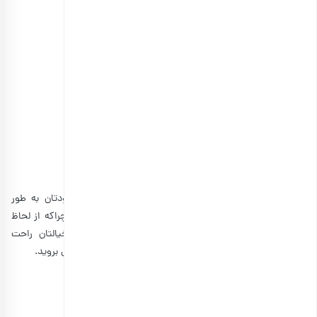
مخلوط میوه خشک اعلی
انتخاب گزینه ها
مشاهده و خرید انواع محصولات یلدایی
آموزش ژله انار شب یلدا با انار تازه
برای تهیه ژله انار مخصوص شب یلدا پیشنهاد می‌کنیم خودتان به طور
مستقیم میوه‌های انار تازه را خریداری و آب آن‌ها را بگیرید. چراکه از لحاظ
بهداشتی و عدم وجود پوست‌های نازک سفیدرنگ انار خیالتان راحت
می‌شود. برای تهیه این مدل از ژله انار مطابق با مراحل زیر پیش بروید.
مواد مورد نیاز:
انار دانه‌شده: یک پیمانه یا به مقدار دلخواه