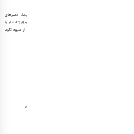
برای 8 نفر
شما می‌توانید با توجه به تعداد نفرات مهمان در شب یلدا، دسرهای
مختلفی مانند دسرهای ژله و تارت انار را آماده کنید. به دو طریق ژله انار را
آماده کنید. یکی با استفاده از پودر ژله آماده و یکی تهیه آن از میوه تازه.
برای هرکدام از این روش ها به مواد زیر نیاز دارید:
پودر ژله انار: ۲ بسته
انار دانه شده: یک پیمانه
ظرف قالبی به تعداد نفرات
افزودنی‌های دلخواه برای تزئین روی ژله
یا
انار دانه دانه شده: یک پیمانه یا به مقدار دلخواه
آب انار ۴ پیمانه
پودر ژلاتین آماده: یک قاشق چای خوری + ۳ قاشق غذاخوری
شکر ۲ یا ۳ قاشق غذاخوری
کلام پایانی