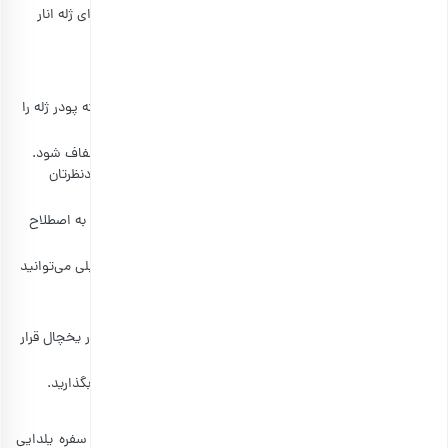
قالب ژله انار در ابعاد بزرگ یا قالب لیوانی به تعداد نفرات (برای ژله انار
لیوانی)
طرز تهیه ژله انار با پودر آماده ژله
ابتدا کافی‌ست یک ظرف متوسط را انتخاب کنید. اولین بسته پودر ژله را
با یک لیوان آب جوش مخلوط کرده و حسابی هم بزنید.
این کار را آن‌قدر ادامه بدهید تا مایع ژله شما یک‌دست و شفاف شود.
بعد به آرامی آن را همراه مقداری دانه انار در داخل قالب موردنظرتان
بریزید.
حتماً قالب را به مدت یک ساعت در داخل یخچال بگذارید تا به اصطلاح
ژله انار کمی خودش را بگیرد.
حالا نوبت به بسته دوم پودر ژله می‌رسد که با همان روش قبلی می‌توانید
به صورت مایع شفاف درآورید.
سپس آن را کم‌کم روی مخلوط سفت شده اولی بریزید.
مجدداً قالب حاوی مایع ژله را تا زمانی که کاملاً بسته شود در یخچال قرار
دهید.
بهتر است برای جداسازی ژله از قالب، آن را داخل آب جوش بگذارید.
سپس ظرف را برگردانده تا ژله به راحتی از آن رها شود.
اگر علاقه‌مند هستید که کمی رنگ و روی هیجان‌انگیزتری به سفره یلدایی