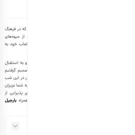
توسط
۱۰ آذر ۱۳۹۹
13 دقیقه مطالعه
یکی از شب‌های زیبا و به یادماندنی این فصل، شب یلداست که در فرهنگ
ایرانی از جایگاه ویژه‌ای برخوردار است. انار هم جزو یکی از میوه‌های
پرطرفدار به شمار می‌رود که با دانه‌های یاقوتی خوشرنگ و لعاب خود به
نمادی از شادی و زایش تبدیل شده است.
در واقع با خوردن انار از میوه‌های تابستانی خداحافظی کرده و به استقبال
سردترین فصل سال یعنی زمستان می‌رویم. به همین خاطر تصمیم گرفتیم
برای ثبت خاطراتی فراموش‌نشدنی همراه با خانواده و دوستانتان در این شب
رویایی، این بار در مجله بارجیل، طرز تهیه ژله انار شب یلدا را به شما عزیزان
آموزش بدهیم. حالا اگر دوست دارید ژله یلدایی انار را برای پذیرایی از
بارجیل
مهمان‌ها به‌ویژه بچه‌ها درست کنید، با ادامه این مطلب همراه
باشید.
فهرست مطالب