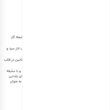
آب انار: ۴ پیمانه
پودر ژلاتین آماده: دو قاشق چای خوری
شکر: ۲ تا ۳ قاشق غذاخوری
طرز تهیه ژله با انار تازه
در ابتدا، یک پیمانه آب انار را کنار بگذارید.
سپس 3 پیمانه باقی‌مانده را در ظرفی جداگانه ریخته، روی شعله گاز
بگذارید تا کمی‌ جوش بخورد.
حالا نوبت به اضافه‌کردن پودر ژلاتین و شکر به یک پیمانه آب انار سرد و
مخلوط آن‌ها با یکدیگر است.
بعد از این کار، آب انار جوش‌آمده را روی مخلوط آب انار و ژلاتین در قالب
دلخواه بریزید.
در آخرین مرحله مانند روش قبلی آن را داخل یخچال گذاشته و با سلیقه
خودتان آن را تزیین کنید. همچنین می‌توانید در کنار بسته‌های یلدایی
بارجیل، ژله‌های اناری کوچک و زیبای دست‌ساخته خودتان را به عنوان
هدیه به عزیزانتان کادو دهید.