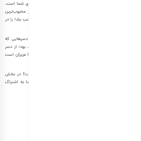
در مجله بارجیل، مهم‌ترین مسئله ما پاسخ به سوالات و نیازهای شما است.
با توجه به تعطیلات یلدایی پیش‌رو، این بار به سراغ یکی از محبوب‌ترین
میوه‌های زمستانی یعنی انار رفتیم و 6 نوع طرز تهیه ژله انار شب یلدا را در
کنار هم یاد گرفتیم.
اگر نحوه تهیه ژله انار را به خودی خود یاد بگیرید، تعداد دسرهایی که
می‌توانید با آن درست کنید، چیزی نزدیک به بی‌نهایت خواهد بود؛ از دسر
پاناکوتا و ژله انار، تا انواع تارت و شیرینی. بارجیل در کنار شما عزیزان است
تا شب یلدای به یاد ماندنی را در کنار خانواده خود تجربه کنید.
شما چه دسر دیگری را در ذهن دارید که پایه آن ژله انار است؟ در بخش
نظرات همین مقاله، دستور دسرهای خوشمزه یلدایی را با ما به اشتراک
بگذارید.
منبع:
Yummly