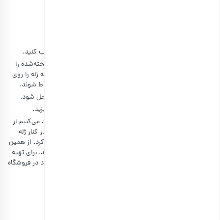
آب انار تازه: 2 پیمانه
شکر: 1 پیمانه
طرز تهیه ژله انار با لبو و گل سرخ
برای تهیه این دسر بی‌نظیر، ابتدا ژله انار را با آب جوش ترکیب کنید.
در قدم دوم، با یک مخلوط کن یا همزن دستی 4 عدد لبوی پخته‌شده را
پوره کرده و به ژله اضافه کنید. پیشنهاد می‌کنیم در این مرحله ژله را روی
کتری بگذارید و آرام‌آرام هم بزنید تا مواد به‌خوبی با هم مخلوط شوند.
سپس شکر را به مواد اضافه کرده و هم بزنید تا شکر در ژله حل شود.
کف قالب مورد نظرتان را کمی چرب کرده و ژله را داخل آن بریزید.
ژله انار با لبو و گل سرخ به زیبایی تزیین خواهد شد. پیشنهاد می‌کنیم از
این ترکیب استفاده کنید تا دسر خوشمزه‌ای داشته باشید. در کنار ژله
انار، می‌توان دسرهای جذابی نیز مخصوص شب یلدا درست کرد. از همین
رو برای داشتن دسر با ژله انار،
انواع دسر شب یلدا
را بخوانید. برای تهیه
گل محمدی نیز می‌توانید از بخش زیر انواع نمونه‌های موجود در فروشگاه
بارجیل را تماشا کنید.