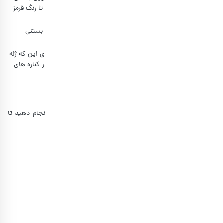
وانیلی را به آن اضافه کنید. همانند قبل آن ها را ترکیب کنید تا رنگ قرمز
کم رنگ یا صورتی به خود بگیرند.
بار دیگر لیوان‌ها را از یخچال درآورده و ترکیب پودر ژله انار و بستنی
وانیلی را نیز به آن‌ها اضافه کنید.
در نهایت لیوان‌ها را به مدت 2 ساعت در یخچال بگذارید. برای این که ژله
ها را از داخل لیوان دربیاورید کافی است تا انگشت خود را در کناره های
لیوان بکشید تا لبه های ژله از کناره ها جدا شود.
ژله برای شب یلدا با انار و شیر
طرز تهیه ژله شیر و انار نیز نسبتا ساده است. مراحل زیر را انجام دهید تا
صاحب یک ژله خوشمزه شوید.
مواد مورد نیاز:
پودر ژله آلوئه‌ورا: 2 بسته
پودر ژله انار: 1 بسته
شیر: 1 پیمانه
انار دانه‌شده: یک پیمانه
آجیل برای تزئین: (اختیاری)