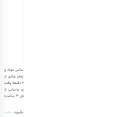
گلبرگ گل سرخ خشک
انتخاب گزینه ها
مدت زمان تهیه ژله انار
چقدر است؟
بهتر است قبل از آماده‌سازی طرز تهیه ژله انار برای شب چله، تمامی مواد و
وسایل موردنیازتان را تهیه کرده و در دسترس قرار بدهید تا زمان زیادی از
شما گرفته نشود. به طور معمول برای تهیه ژله انار شب یلدا ۶۰ دقیقه وقت
لازم دارید. پس به هیچ عنوان نگران از دست دادن زمان برای پذیرایی از
مهمان‌های شب یلدایی خود نباشید! اما باید زمان کافی (حداقل 3 ساعت)
برای بستن ژله در یخچال را نیز درنظر داشته باشید.
همچنین اگر مایلید چند نمونه دسر یلدایی فوری دیگر یاد بگیرید،
پخت