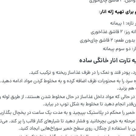
2 قاشق چای‌خوری
 برای تهیه ژله انار
:
ه: ۱ پیمانه
 ۲ قاشق غذاخوری
 طعم: ۲ قاشق چای‌خوری
ار: دو سوم پیمانه
ه تارت انار خانگی ساده
رد، پودر قند و نمک را در ظرف غذاساز ریخته و ترکیب کنید.
ره سرد را به محتویات ظرف اضافه کرده و به مخلوط کردن مواد ادامه دهید. 
م بزنید.
 حالی که مواد داخل غذاساز در حال مخلوط شدن هستند، از طریق لوله و با
 آن‌قدر انجام دهید تا مخلوط به شکل توپ در بیاید.
یر را محکم در پلاستیک بپیچید و به مدت یک ساعت در یخچال بگذارید. خم
مرحله به خوبی بچرخانید و فشار دهید تا شیارهای کنار قالب را پر کند. می‌ت
 با استفاده از چنگال، روی سطح خمیر سوراخ‌هایی ایجاد کنید.