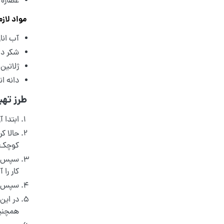
عصاره وانیل: 
مواد لازم
آب انار تاز
شکر دانه ریز:
ژلاتین بدون
دانه ان
طرز تهی
ابتدا آ
حالا ک
کوچک ه
سپس در
کار را
سپس خم
در این 
همچنین