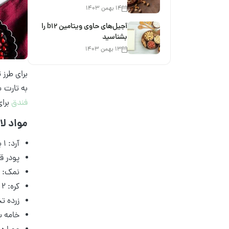
۱۴ بهمن ۱۴۰۳
آجیل‌های حاوی ویتامین b12 را
بشناسید
۱۳ بهمن ۱۴۰۳
برای طرز 
به تارت ش
فندق
برای
مواد لا
آرد: 1 پیمانه
پودر قند: 3 
نمک: 4 قاشق چای‌خوری
کره: 2 پیمانه
زرده تخم
خامه سنگین: 2