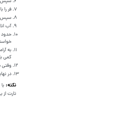
سپس قالب و خمی
فر را با دمای ۱۸۰ درجه سانتی گراد گرم کنید
سپس آن 
آب انار
خواستی
به آرا
کمی بال
وقتی دا
در نهایت حدود ۱ ساعت، تارت را
نکته:
با 
تارت از 