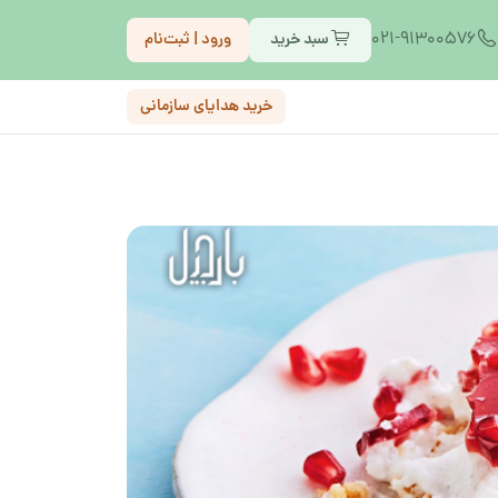
021-91300576
سبد خرید
ورود | ثبت‌نام
خرید هدایای سازمانی