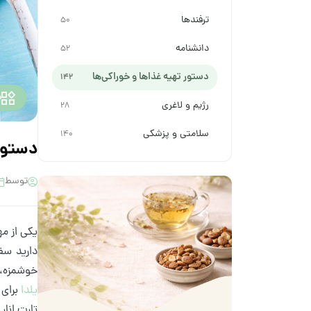
ترفندها
50
دانشنامه
52
دستور تهیه غذاها و خوراکی‌ها
142
د
رژیم و لاغری
28
سلامتی و پزشکی
140
دستور 
توسط
یکی از مه
دارید سفر
خوشمزه، 
یلدا
برای 
تارت انار