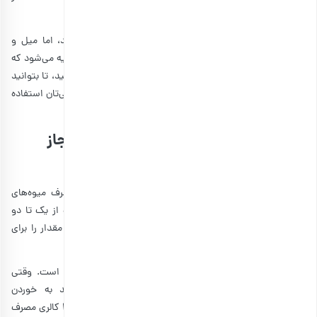
آن‌ها برای تغییر طعم میوه‌ها کار درستی نیست!
چون باوجوداینکه شیرین‌کننده‌های مصنوعی کالری کمی دارند، اما میل و
کشش شما به شیرینی را افزایش می­دهند. به همین خاطر توصیه می‌شود که
تا حد امکان میوه‌های خشک را بدون هیچ‌گونه افزونی تهیه کنید، تا بتوانید
از آن‌ها به‌عنوان یک میان وعده جذاب و کم‌کالری در رژیم غذایی‌تان استفاده
کنید.
مصرف چقدر میوه خشک شده در روز مجاز
است؟
یکی از سوالاتی که برای اغلب افراد پیش می‌آید؛ نحوه مصرف میوه‌های
خشک در طول روز است. در اغلب برنامه‌های غذایی استفاده از یک تا دو
واحد میوه فصل در روز مجاز است. حالا چطور می‌توان این مقدار را برای
میوه‌های خشک شده حساب کرد؟
بهترین راه برای این کار محاسبه کالری روزانه مورد نیاز بدن است. وقتی
میزان کالری مشخص شد، تنها ۱۰% از آن را می‌توانید به خوردن
کربوهیدرات‌ها اختصاص دهید؛ یعنی اگر قرار است روزانه ۲۰۰۰ کالری مصرف