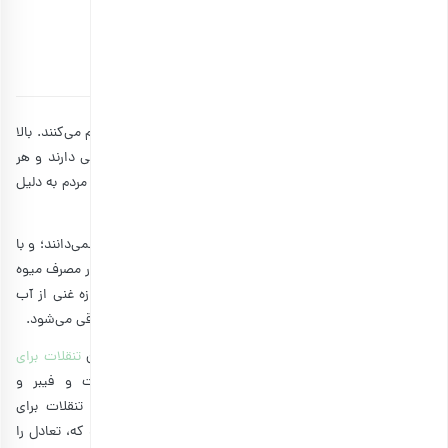
خواندنی
توسط
۱۹ خرداد ۱۳۹۹
10 دقیقه مطالعه
اغلب مردم جهان با مشکل چاقی و افزایش وزن دست‌وپنجه نرم می‌کنند. بالا
رفتن وزن و چاقی دلایل مختلفی دارد. بعضی از افراد ژن چاقی دارند و هر
چیزی که می‌خورند سریع جذب بدنشان می‌شود. بعضی دیگر از مردم به دلیل
عدم فعالیت است که وزنشان بالا می‌رود.
در این میان کسانی هستند که درباره
برگه میوه
و چاقی چیزی نمی‌دانند؛ و با
مصرف بی‌رویه این تنقلات وزنشان بالا می‌رود. البته زیاده‌روی در مصرف میوه
تازه هم می‌تواند منجر به افزایش وزن شود، اما چون میوه تازه غنی از آب
است و سریع‌تر سیر می‌کند، کمتر از میوه خشک شده باعث چاقی می‌شود.
جالب است بدانید که
میوه خشک
به‌عنوان یکی از جذاب‌ترین
تنقلات برای
کاهش وزن
شناخته می‌شود. چون قند آن طبیعی است و فیبر و
ویتامین‌های فراوانی دارد؛ اما تنها وقتی می‌توانید از این تنقلات برای
کاهش وزنتان کمک بگیرید و از
خواص میوه خشک
بهره ببرید که، تعادل را