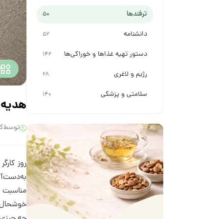
ترفندها
50
دانشنامه
52
دستور تهیه غذاها و خوراکی‌ها
142
ت
رژیم و لاغری
28
سلامتی و پزشکی
140
هدیه م
توسط
کی
روز کارگر
به‌دست‌آ
مناسبت ک
خوشحال کن
چه چیزی م