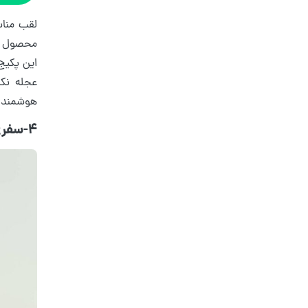
لقب مناس
محصول کا
این پکیج 
عجله نک
هوشمندان
4-سفری کوتاه، هدیه‌ای خالص