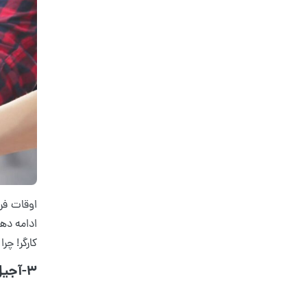
اوقات فرا
ادامه دهن
کارگر! چ
3-آجیل و تنقلات، یک کادو همیشه کارآمد