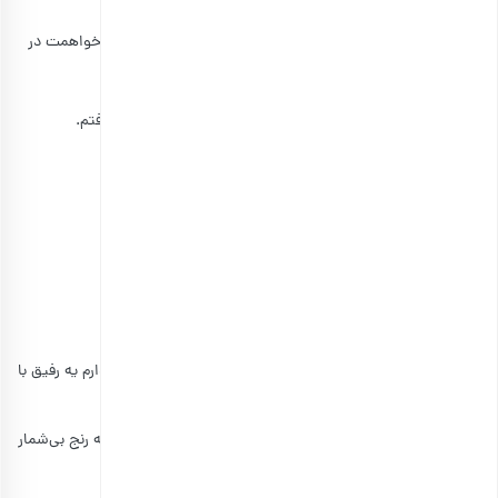
فرد زندگیم.
دادن این هدیه به این دلیل است که بگویم چه بی‌تابانه می‌خواهمت در
کنارم.
هدیه‌ای به رسم یادبود تقدیم به دوست عزیزم.
تقدیم به شما که در کنار شما از زندگی چیزهای زیادی یاد گرفتم.
شعر برای دوست
عاقبت گر عمری باشد ماندگار / میگذارم این سخن را یادگار
مینویسم روی کوه بی ستون / زنده باد یاران خوب روزگار
هم چنان چشم به چشمان تو دارم ای دوست
گوشه چشمی بنما بر دل زارم ای دوست
می نویسم که بمونه روی قلبم این حقیقت / که به جز تو من ندارم یه رفیق با
محبت
درخت دوستی بنشان که کام دل به بار آرد /نهال دشمنی برکن که رنج بی‌شمار
آرد