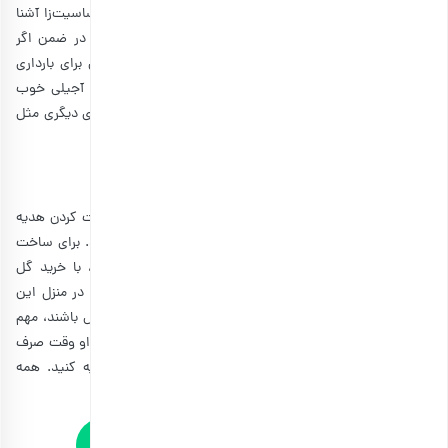
دانه‌های خوراکی که هر روز باید مصرف شوند و آجیل‌های حساسیت‌زا آشنا
شوید و آجیل‌هایی را بخرید که مناسب دوست شما باشند. در ضمن اگر
دوست شما باردار است، بهتر است ابتدا درباره مصرف آجیل برای بارداری
اطلاعات کسب کنید و تا بدانید برای دوست باردار شما چه آجیلی خوب
است. این کادو فقط برای دوست کاربرد ندارد، بلکه برای روزهای دیگری مثل
کادوی روز پدر
یا
کادوی روز کارگر
می‌توانید آن را هدیه بدهید.
3. سفال؛ هدیه یادگاری برای دوست
اگر دستی در هنر دارید و دلتان می‌خواهد زمانی را برای درست کردن هدیه
صرف کنید، انواع ظروف سفالی گزینه‌های بسیار خوبی هستند. برای ساخت
این ظروف حتما نباید تجهیزات سفالگری شما کامل باشند، با خرید گل
سفالگری و یادگیری آموزش آن در اینترنت، خودتان می‌توانید در منزل این
کاسه‌های زیبا را درست کنید. مهم نیست که ظروف بدون نقص باشند، مهم
این است که به دوست خود نشان دهید برای خوشحال کردن او وقت صرف
کرده‌اید. البته برخی از ظروف را هم می‌توانید از بیرون تهیه کنید. همه
این‌ها به وقت شما و سلیقه دوست‌تان بستگی دارد.
خرید و مشاهده انواع لوازم کاربردی پذیرایی