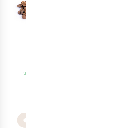
قهوه ترکیبی چشیدنی ۵۰٪ روبوستا + ۵۰٪ عربیکا
انتخاب گزینه ها