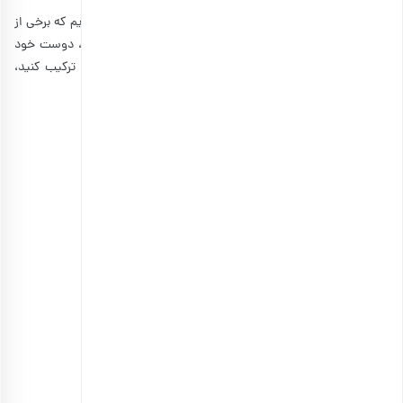
ما در این مطلب انواع هدایا برای دوستان را به شما معرفی کردیم که برخی از
آنها شامل خوراکی‌ها هم می‌شوند. با تهیه این هدایای خاص، دوست خود
را خوشحال کنید. شما می‌توانید حتی این هدایا را با یکدیگر ترکیب کنید،
همه این‌ها به سلیقه دوست شما و بودجه‌تان مربوط می‌شوند.
منابع:
goodhousekeeping
wikihow
modpodgerocksblog