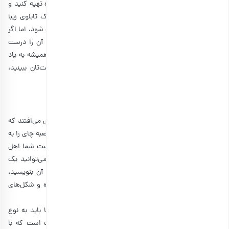
یکی از بهترین آنها نقاشی است که می‌توانید آن را از فروشگاه تهیه کنید و
اگر خودتان هنرمند هستید، در خانه دست به کار شوید و یک تابلوی زیبا
درست کنید. با اینکه نقاشی می‌تواند به اشکال مختلفی درست شود، اما اگر
می‌خواهید هدیه‌ای ارزشمندتر و یاد ماندنی‌تری باشد، طوری آن را درست
کنید که قابل نصب یا آویزان کردن باشد. در این صورت فرد همیشه به یاد
شما خواهد بود و شما هم هر بار که آن را در خانه دوست‌تان ببینید،
خوشحال خواهید شد که او هدیه‌تان را پسندیده است.
2. کاردستی هدیه به دوست
وقتی صحبت از کار دستی می‌‌شود، همه افراد به یاد کادوهایی می‌افتند که
با پاکت و مقوا درست می‌شوند. اما در این بخش قصد داریم جعبه چای را به
عنوان بهترین هدیه به دوست معرفی کنیم. مخصوصا اگر دوست شما اهل
چای و دمنوش است، حتما عاشق این هدیه می‌شود. شما می‌توانید یک
جعبه زیبا را خودتان نقاشی کنید و اسم دوست‌تان را بر روی آن بنویسید،
سپس داخل آن انواع چای و دمنوش را به صورت قلب، ستاره و شکل‌های
دیگر درست کنید.
البته این کار را می‌توانید با آجیل نیز درست کنید. ولی حتما باید به نوع
آجیلی که انتخاب می‌کنید، دقت کنید. به این منظور، خوب است که با