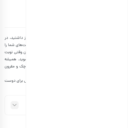
دادن
توسط
آتوسا سالکی
۰۸ مرداد ۱۴۰۲
14 دقیقه مطالعه
بهترین دوست شما فردی است که در زمان‌هایی که به او نیاز داشتید، در
کنار شما بود. او فردی است که به شما مشاوره می‌دهد، موفقیت‌های شما را
جشن می‌‌گیرد و زیباترین خاطرات را با شما خلق می‌کند. بنابراین وقتی نوبت
به خرید یک هدیه عالی می‌رسد، ممکن است کمی سردرگم شوید. همیشه
بهترین هدایا، گران‌ترین‌ها نیستند. بلکه گاهی با هدیه‌های کوچک و مقرون
به صرفه می‌توانید دوست خود را خوشحال کنید.
اگر از خرید کادوهای تکراری خسته شده‌اید و به فکر هدیه خاص برای دوست
مجله بارجیل
خود هستید، در ادامه این مقاله همراه
باشید.
فهرست مطالب
هدیه برای دوست