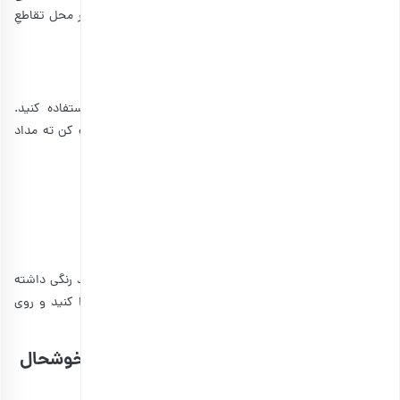
است. نخ‌ها را از داخل سوراخ‌های دکمه رد کنید، طوری که در محل تقاطعِ
نخ‌ها قرار گیرد.
2. تزیین جعبه هدیه با خال‌های رنگی
برای تزیین جعبه می‌توانید به راحتی از ماژیک‌های رنگی استفاده کنید.
همچنین برای کاغذهای کاهی، می‌توانید از رنگ سفید و پاک کن ته مداد
برای خال خال کردن کاغذ استفاده کنید.
خرید انواع هدایای کاربردی
3. تزیین جعبه کادو با گل‌های کاردستی
جهت تزئین جعبه با این روش، کافیست قیچی، چسب و کاغذ رنگی داشته
باشید. گل‌ها را روی کاغذ رنگی بکشید، آنها را با قیچی جدا کنید و روی
جعبه بچسبانید.
با خرید این هدایای جذاب، دوست خود را خوشحال
کنید