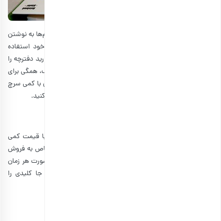
میز معلم خود را با یک دفترچه یادداشت، زیباتر کنید. اکثر معلم‌ها به نوشتن
علاقه دارند و از انواع دفترچه‌های یادداشت برای برنامه‌های خود استفاده
می‌کنند. مانند وسایل دیگر، پیشنهاد می‌کنیم اگر وقت کافی دارید دفترچه را
هم سفارشی درست کنید. از کلاژ عکس گرفته تا نقاشی با آبرنگ، همگی برای
طراحی یک دفترچه مناسب هستند. البته شما می‌توانید خودتان با کمی سرچ
در اینترنت و استفاده از فتوشاپ، طرحی منحصر به فرد درست کنید.
6. جاکلیدی، بهترین هدیه برای معلم
شاید به نطر نرسد، ولی جا کلیدی یک هدیه کاربردی است و با قیمت کمی
می‌توانید آن را تهیه کنید. امروزه جا کلیدی با طرح و شکل خاص به فروش
می‌رسد یا اینکه جایی برای قرار دادن عکس نیز دارد. در این صورت هر زمان
که معلم شما از مدرسه، سفر یا مهمانی به خانه بازگردد و جا کلیدی را
استفاده کند، به یاد شما می‌افتد.
7. شمع، هدیه زیبا برای معملم