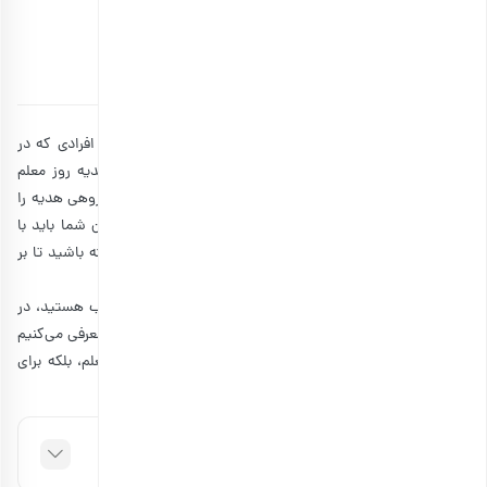
استاد و معلمتان قدردانی کنید!
توسط
آتوسا سالکی
۰۵ اردیبهشت ۱۴۰۲
10 دقیقه مطالعه
با نزدیک شدن به روز معلم، همه دانش‌آموزان، دانشجویان و افرادی که در
کلاس‌های آزاد و آموزشگاهی درس می‌خوانند به فکر خرید هدیه روز معلم
می‌افتند. برخی از افراد به طور انفرادی و برخی نیز به صورت گروهی هدیه را
می‌خرند، اما خلاقیت و بودجه نیز اهمیت زیادی دارند. بنابراین شما باید با
هدایای خاص آشنا شوید و لیستی از قیمت‌ها را در نظر داشته باشید تا بر
اساس بودجه خود بهترین گزینه را تهیه کنید.
اگر شما هم برای هدیه روز معلم به فکر کادویی خاص و جذاب هستید، در
مجله بارجیل
این مطلب همراه
باشید. ما هدایایی را به شما معرفی می‌کنیم
که در انواع قیمت‌ها به فروش می‌رسند و نه تنها برای روز معلم، بلکه برای
همه سال کاربردی هستند.
فهرست مطالب