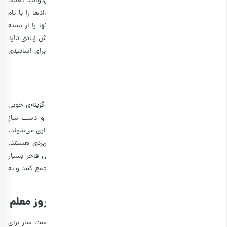
با این حال برخی از آنها برای میز معلم نیز مناسب هستند و می‌توانید تعداد
کمتری بخرید. حتی این امکان برایتان وجود دارد که روی مدادها را با نام
معلم خود تزئین کنید. در صورت داشتن یک جا مدادی زیبا، آنها را از بسته
خارج کرده و داخل جامدادی قرار دهید. از طرفی خودنویس ارزش زیادی دارد
و در جنس‌های مختلفی عرضه می‌شود. معمولا خودنویس را برای اساتیدی
مانند استاد راهنمای دانشگاه پیشنهاد می‌کنیم.
10. ظروف دستی، کادو روز معلم زنانه
چنانچه قصد خرید
کادو روز معلم زنانه
را دارید، ظروف سنتی گزینه‌ی خوبی
محسوب می‌شوند. اکثر معلم‌های خانم به دکوری‌های سنتی و دست ساز
علاقه دارند و این ظروف به عنوان هدیه برای روز مادر هم خریداری می‌شوند.
ظروف مسی یا جعبه خاتم به عنوان هدیه بسیار شیک و کاربردی هستند.
البته ذکر این نکته ضروری است که هزینه خرید صنایع دستی فاخر بسیار
بالاست. اما همه دانش آموزان می‌توانند مقدار مشخصی پول جمع کنند و به
صورت گروهی هدیه روز معلم را خریداری کنند.
11. نقاشی روی سفال، هدیه دست ساز روز معلم
اگر می‌خواهید در هزینه خود صرفه جویی کنید یا یک هدیه دست ساز برای