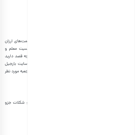
• پهن کردن فرش قرمز از درب حیاط تا سالن
• خواندن یک شعر یا متن زیبا توسط همه دانش‌آموزان
• انجام بازی‌های شاد به همراه معلم
تبریک روز معلم با بهترین هدایا
ما در این مطلب سعی کردیم تا هدایای کاربردی و متنوع با قیمت‌های ارزان
تا گران‌تر را پیشنهاد بدهیم. شما می‌توانید با توجه به جنسیت معلم و
سلیقه او، این هدایا را با یکدیگر ترکیب کنید. در ضمن، چنانچه قصد دارید
معلم خود را با هدایای سالم خوشحال کنید، کافیست وارد سایت بارجیل
شوید و محصولات مورد نیازتان را تهیه کنید و خودتان داخل جعبه مورد نظر
قرار دهید.
کادو روز معلم چی بخرم؟
ماگ، خودنویس، ساک پارچه‌ای، ظروف دکوری، گل، آجیل و شکلات جزو
هدایای مناسب برای روز معلم هستند.
منابع:
nymag
|
rayad