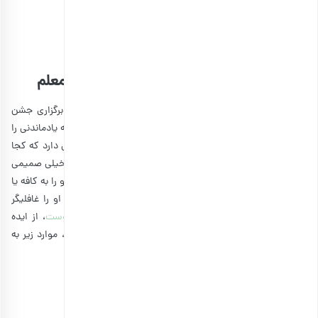
اطلاعات بیشتر
15. بهترین ایده برای برگزاری جشن روز معلم
درست است که هدیه دادن باعث خوشحالی معلم می‌شود، برگزاری جشن
می‌تواند آن را تکمیل کند. با گرفتن جشن و دورهمی، یک روز به یادماندنی را
برنامه‌ریزی می‌کنید. تزئین کردن فضا تا حد زیادی به این بستگی دارد که کجا
جشن می‌گیرید. گاهی دانشجویان و دانش‌آموزان با معلم خود خیلی صمیمی
هستند و خارج از کلاس جشن می‌گیرند. برای مثال، می‌توانید او را به کافه یا
یک پارک دعوت کنید و با تهیه کیک، بادکنک، فشفشه و … او را غافلیگر
کنید. البته می‌توانید هنگام دادن
هدیه روز مادر
یا
هدیه دوست
، از ایده
پارک و کافه هم استفاده کنید. اگر در مدرسه جشن می‌گیرید، موارد زیر به
شما کمک می‌کنند جشن بهتری داشته باشید:
• تزئین داخل کلاس
• تزئین درب کلاس با پیام‌های تشکر
• تدارک ناهار یا عصرانه