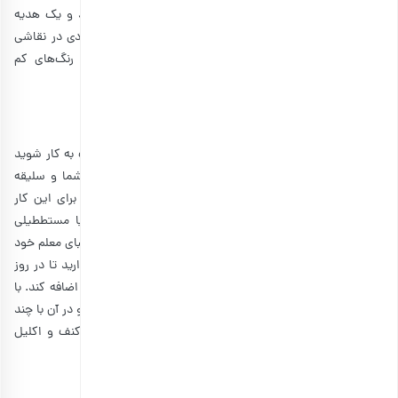
روز معلم تهیه کنید، می‌توانید ابزار نقاشی روی سفال بخرید و یک هدیه
دست ساز آسان برای معلم خود درست کنید. اگر تخصص زیادی در نقاشی
ندارید هم مشکلی نیست، فقط سعی کنید طرحی ساده با رنگ‌های کم
انتخاب کنید تا ساختن این هدیه آسان شود.
12. ساخت کاردستی برای روز معلم
اگر اهل هنر و کارهای دستی هستید، می‌توانید خودتان دست به کار شوید
و هدیه روز معلم را درست کنید. البته این به میزان بودجه شما و سلیقه
معلم بستگی دارد. یکی از بهترین کادوها، آلبوم عکس است؛ برای این کار
شما می‌توانید با استفاده از مقوا، اشکال دایره‌ای، مربعی یا مستططیلی
درست کنید و آنها را به هم بچسبانید. چند عدد از عکس‌های زیبای معلم خود
را در آن بچسبانید و هدیه بدهید. یک جای خالی را هم نگه دارید تا در روز
معلم عکس بگیرید و معلم‌تان بعدا عکس جدید را به این آلبوم اضافه کند. با
استفاده از این مقواها می‌توانید کارت تبریک هم درست کنید و در آن با چند
خط از معلم خود تشکر کنید. دور آلبوم یا کارت تبریک را با کنف و اکلیل
تزئین کنید.
13. خرید کتاب برای قدردانی از معلم