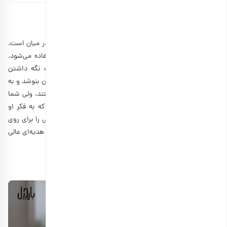
1. ماگ سفارشی، هدیه روز معلم ارزان
وقتی صحبت از یک کادوی کاربردی می‌شود، همیشه نام ماگ در میان است.
زیرا نه تنها قیمت ارزانی دارد، بلکه برای موارد مختلفی استفاده می‌شود.
معلم شما می‌تواند از ماگ به عنوان لوازم جانبی میز جهت نگه داشتن
خودکار و مداد استفاده کند یا هر روز قهوه و چای خود را در آن بنوشد و به
یاد شما باشد. با اینکه انواع ماگ و لیوان در بازار موجود هستند، ولی شما
می‌توانید آن را سفارشی‌سازی کنید تا معلم‌تان متوجه شود که به فکر او
بوده‌اید. بنابراین باید از سلیقه او اطلاع داشته باشید و طرحی را برای روی
آن انتخاب کنید. با یک عکس یا نوشته مورد علاقه معلم خود، هدیه‌ای عالی
بسازید.
2. کیف سفارشی، هدیه برای معلم زن