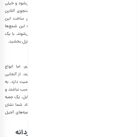
شمع تزئینی به عنوان یک هدیه برای معلم مرد و زن استفاده می‌شود و خیلی
به جنسیت فرد مورد نظر ربط ندارد. با کمی خلاقیت و جستجوی آنلاین
می‌توانید شمع را خودتان بسازید. معلم‌تان از خلاقیتی که در ساخت این
شمع‌های یادگاری به خرج داده‌اید، قدردانی خواهند کرد. البته این شمع‌ها
برای هر مناسبتی یک هدیه منحصر به فرد و خاص محسوب می‌شوند. با یک
شمع می‌توان خاطرات را یادآوری کرد یا اینکه نمای زیباتری به منزل بخشید.
8. جعبه خواکی سالم، هدیه برای استاد
ما معمولا هنگام انتخاب هدیه به خرید اشیا فکر می‌کنیم. اما انواع
خوراکی‌ها هم می‌توانند به عنوان هدایای مناسب به حساب آیند. از آنجایی
که این یک هدیه برای استاد شما است، نوع خوراکی نیز اهمیت دارد. به
عنوان مثال، پاستیل، نوتلا و … شاید برای استاد شما خیلی مناسب نباشند و
این‌ها برای
کادوی روز ولنتاین
طرفداران زیادی دارند. اما در مقابل، یک جعبه
آجیل و انواع میوه خشک نه تنها سالم هستند، بلکه به استاد شما نشان
می‌دهد که شما به فکر سلامتی او بوده‌اید. برخی از این جعبه‌های آجیل
قیمت گران‌تری دارند و برای هدیه دادن به استاد بهتر هستند.
9. خودنویس یا مداد، کادو روز معلم مردانه