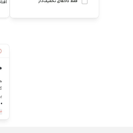
میوه خشک
فقط کالاهای تخفیف‌دار
آفتا
دوستت رو سورپرایز کن
کوچ
هدایا و سوغاتی
رمضان
وسایل و لوازم کاربردی
سوگواری و محرم
پخت و پز
فوتبال
چای و دمنوش
قهوه ترش
خ
کره، ارده و روغن
قهوه تلخ و ترش
هن
گرانولا، دانه‌ها و
گز
میان‌وعده‌های سالم
قهوه رست شده
پو
قهوه کافئین بالا
مش
قهوه کافئین متوسط