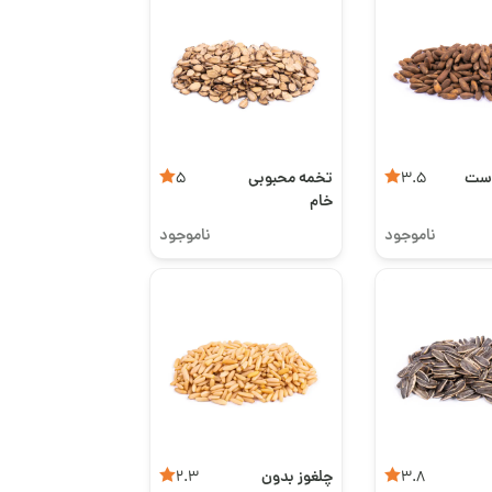
وست
تخمه محبوبی
5
3.5
خام
ناموجود
ناموجود
چلغوز بدون
2.3
3.8