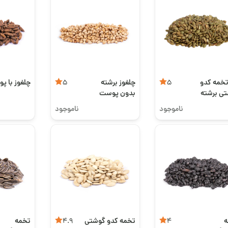
تخمه کدو
چلغوز برشته
چلغوز با پ
5
5
ی برشته
بدون پوست
ناموجود
ناموجود
ه
تخمه کدو گوشتی
تخمه
4.9
4