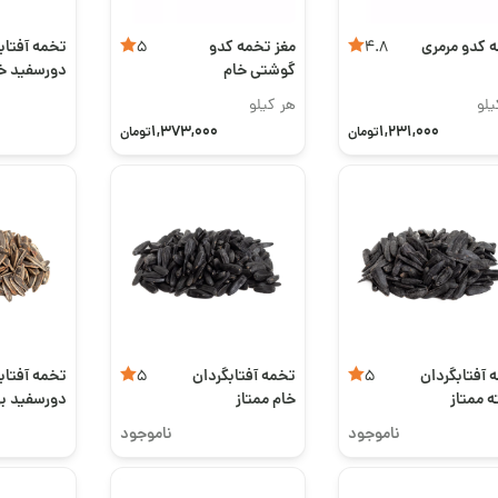
 کدو مرمری
مغز تخمه کدو
تخمه آفتاب
5
4.8
گوشتی خام
دورسفید خ
ممتاز
یلو
هر کیلو
1,373,000
1,231,000
تومان
تومان
 آفتابگردان
تخمه آفتابگردان
تخمه آفتاب
5
5
ه ممتاز
خام ممتاز
دورسفید ب
باربیکیو
ناموجود
ناموجود