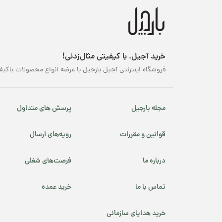
قهوه کافئین پایین
محصولات ارگانیک
خر
دس
محصولات پرفروش
خرید آجیل، با کیفیتی مثال‌زدنی!
ان
فروشگاه اینترنتی آجیل بارجیل با عرضه انواع محصولات باکیف
مح
نوروز
پسته شامی
مجله بارجیل
پرسش های متداول
پکانوس
قوانین و مقررات
رویه‌های ارسال
یلدا
درباره ما
فرصت‌های شغلی
تماس با ما
خرید عمده
خرید هدایای سازمانی