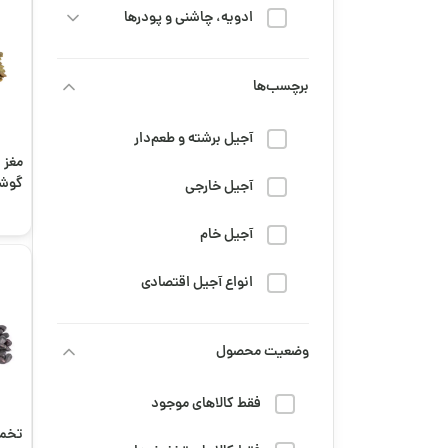
ادویه، چاشنی و پودرها
خشکبار
برچسب‌ها
رژیم و سلامتی
آجیل برشته و طعم‌دار
شربت
مغز 
گوشت
آجیل خارجی
نمکی
شیرینی و شکلات
آجیل خام
قهوه
انواع آجیل اقتصادی
محصولات عمده
تنقلات دانش‌آموزی
وضعیت محصول
مزه و تنقلات
جمعه سیاه
مهمانی، پذیرایی و مناسبتی
فقط کالاهای موجود
خرید قهوه تلخ
تخم