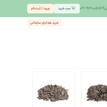
021-91300576
سبد خرید
ورود | ثبت‌نام
خرید هدایای سازمانی