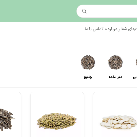
های شغلی
درباره ما
تماس با ما
بی
مغز تخمه
چلغوز