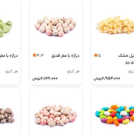
یل خشک
دراژه با مغز فندق
دراژه با مغ
4.3
5
ی ریز
یلو
هر کیلو
هر کیلو
2,726,000
2,954,000
تومان
تومان