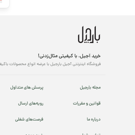
مش
قهوه کافئین پایین
محصولات ارگانیک
محصولات پرفروش
ام
نوروز
جس
خرید آجیل، با کیفیتی مثال‌زدنی!
من
پسته شامی
فروشگاه اینترنتی آجیل بارجیل با عرضه انواع محصولات باکیف
در
ق
پکانوس
مجله بارجیل
پرسش های متداول
ان
یلدا
دل
با
قوانین و مقررات
رویه‌های ارسال
مح
با
درباره ما
فرصت‌های شغلی