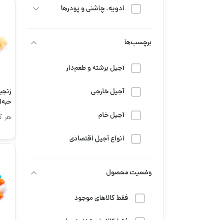
ادویه، چاشنی و پودرها
خشکبار
برچسب‌ها
رژیم و سلامتی
آجیل برشته و طعم‌دار
شربت
آجیل خارجی
زنجب
حبه‌ا
شیرینی و شکلات
آجیل خام
هر ک
قهوه
انواع آجیل اقتصادی
محصولات عمده
تنقلات دانش‌آموزی
وضعیت محصول
مزه و تنقلات
جمعه سیاه
مهمانی، پذیرایی و مناسبتی
فقط کالاهای موجود
خرید قهوه تلخ