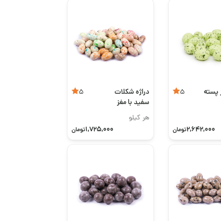
ز پسته
دراژه شکلات
5
5
سفید با مغز
کشمش
هر کیلو
1,725,000
2,642,000
تومان
تومان