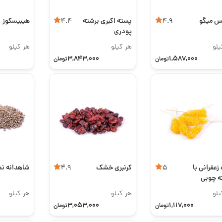
س میگو
پسته اکبری برشته
هیبیسکوز
4.4
4.9
پودری
یلو
هر کیلو
هر کیلو
3,843,000
1,587,000
تومان
تومان
زعفرانی با
کرنبری خشک
شاهدانه ن
4.9
5
 چوبی
یلو
هر کیلو
هر کیلو
3,053,000
1,117,000
تومان
تومان