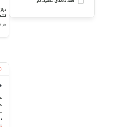
میوه خشک
فقط کالاهای تخفیف‌دار
دوستت رو سورپرایز کن
دراژه
هدایا و سوغاتی
کشم
رمضان
هر ک
وسایل و لوازم کاربردی
سوگواری و محرم
پخت و پز
فوتبال
چای و دمنوش
قهوه ترش
کره، ارده و روغن
قهوه تلخ و ترش
گرانولا، دانه‌ها و
خ
میان‌وعده‌های سالم
قهوه رست شده
هن
قهوه کافئین بالا
خو
مخ
قهوه کافئین متوسط