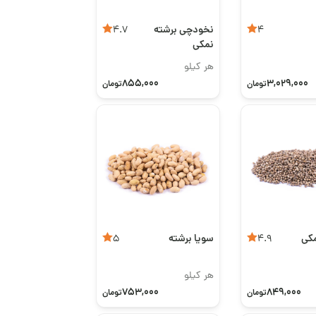
نخودچی برشته
4.7
4
نمکی
هر کیلو
855,000
3,029,000
تومان
تومان
مکی
سویا برشته
5
4.9
هر کیلو
753,000
849,000
تومان
تومان