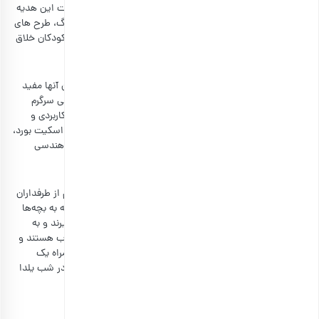
کودک شما بتواند خوب نقاشی بکشد، در هر صورت با دریافت این هدیه
بسیار هیجان‌زده می‌شود. مجموعه‌ای از مداد شمعی، آب رنگ، طرح های
رنگ‌آمیزی و مدادرنگی، می‌توانند هدیه یلدایی مناسب برای کودکان خلاق
باشند.
لوازم ورزشی
بچه‌ها پر جنب و جوش و فعال هستند و این تحرک برای بدن آنها مفید
است. شما می‌توانید برای آنها وسایل ورزشی بخرید تا حسابی سرگرم
شوند و فعالیت بدنی داشته باشند. برخی از وسایل ورزشی کاربردی و
مقرون به‌صرفه عبارت‌اند از: توپ فوتبال، بسکتبال، دوچرخه، اسکیت بورد،
تور بسکتبال خانگی، دروازه فوتبال، اسکوتر کودک، و اشکال هندسی
فومی.
خرید پک خوراکی
همانطور که ما بزرگسالان خوراکی را دوست داریم، بچه‌ها هم از طرفداران
اصلی خوراکی‌ها و تنقلات هستند. یلدا زمان مناسبی است که به بچه‌ها
خوراکی‌های سالم هدیه بدهید تا سالم زندگی کردن را یاد بگیرند و به
تنقلات مضر فکر نکنند. انواع آجیل و شکلات مغزدار هم جذاب هستند و
هم ضررهای چیپس و پفک را ندارند. این خوراکی‌ها را به همراه یک
عروسک یا ماشین کوچک در داخل جعبه هدیه قرار دهید و در شب یلدا
به فرزند خود کادو بدهید.