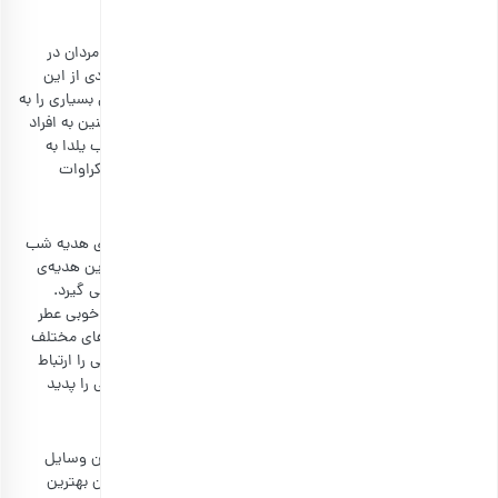
کراوات
کراوات یک اکسسوری مردانه بسیار شیک و بادوام است که مردان در
مجالس رسمی و مناسبت‌های اجتماعی مانند عروسی و مواردی از این
قبیل بسیار از آن استفاده می‌کنند. کراوات کارکردها و مزایای بسیاری را به
افراد ارائه می‌دهد، ظاهر رسمی آنها را تکمیل می‌کند و همچنین به افراد
نظم، کلاس و اعتبار می‌بخشد. بنابراین اگر به دنبال هدیه شب یلدا به
شوهر خود هستید و می‌خواهید که یک هدیه جدید باشد، کراوات
انتخاب خوبی است.
عطر
تقریبا همیشه در بین انواع هدایا عطر هم دیده می‌شود. برای هدیه شب
یلدا نیز می‌توانید یک عطر خاص بخرید و کادو بدهید. زیرا این هدیه‌ی
پرکاربرد، در موقعیت‌های مختلف روزمره مورد استفاده قرار می گیرد.
احتمالا همسر شما در حال حاضر یک عطر داشته باشد، ولی خوبی عطر
این است که هر رایحه آن را می‌توان در مکان خاص و فصل‌های مختلف
استفاده کرد. حس بویایی با قسمت حافظه مغز ارتباط عمیقی را ارتباط
برقرار می‌کند و از این‌رو می‌تواند حس ماندگار و به یادماندنی را پدید
آورد.
هدفون
اکثر آقایان عاشق تجهیزات دیجیتالی هستند و با دریافت این وسایل
خیلی خوشحال می‌شوند. در بین انواع این تجهیزات، هدفون بهترین