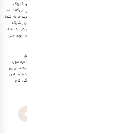
گزینه‌هایی است که به ذهن‌تان می‌رسد. از گوشواره‌های ریز و کوچک
گرفته تا ست‌های مختلف، همگی خانم‌ها را حسابی خوشحال می‌کنند. اما
شاید بودجه‌تان برای خرید جواهرات کافی نباشد، در این صورت ما به شما
جعبه جواهرات را پیشنهاد می‌دهیم. برخی از این جعبه‌ها بسیار شیک
هستند و با بهترین مواد ساخته شده‌اند. در ضمن، بسیار کاربردی هستند
و حتی از خودِ جواهرات بیشتر استفاده می‌شوند. زیرا همیشه روی میز
همسرتان است و وسایل خود را در آن نگهداری می‌کنند.
خوراکی‌های جذاب
بدون شک همه خانم‌ها مخصوصا دختر خانم‌های جوان، عاشق
خوراکی‌های جذاب هستند. شما می‌توانید با توجه به سلیقه فرد مورد
نظر، انواع شکلات، میوه خشک، قهوه و دمنوش بخرید. با وجود بسیاری
دیگر از خوراکی‌ها، ما همچنان گزینه‌های سالم را پیشنهاد می‌دهیم. این
مواد را داخل جعبه کادو قرار دهید و با عناصر یلدایی مثل برگ، کاج
کوچک و …، تزئین کنید.