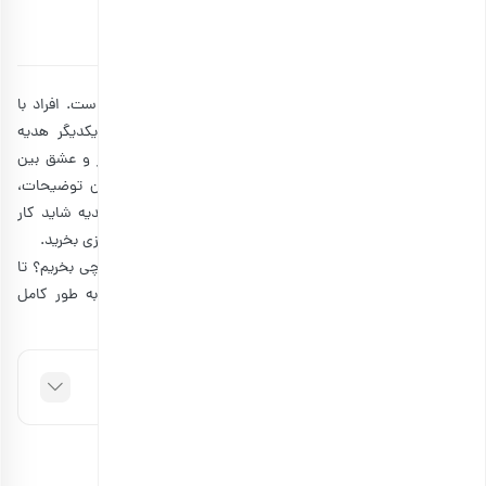
توسط
آتوسا سالکی
۲۹ آذر ۱۴۰۲
19 دقیقه مطالعه
هدیه شب یلدا یکی از مهمترین رسم و رسومات این شب است. افراد با
هدف ایجاد صمیمیت بیشتر و دوستی، در این شب به یکدیگر هدیه
می‌دهند. هدایای یلدایی فرصت خوبی برای زایش دوباره مهر و عشق بین
اعضای خانواده، دوستان و همکاران هستند. با توجه با این توضیحات،
نمی‌توان از خرید هدیه شب یلدا غافل شد. اما خرید این هدیه شاید کار
سختی باشد و شما نتوانید تصمیم بگیرید که برا هر فرد چه چیزی بخرید.
پس اگر این سوال برای شما پیش آمده که هدیه شب یلدا چی بخریم؟ تا
مجله بارجیل
انتهای مطلب همراه
باشید. ما در این مقاله به طور کامل
هدایای یلدایی برای تمامی سنین را معرفی می‌کنیم.
فهرست مطالب
تاریخچه و رسوم شب یلدا