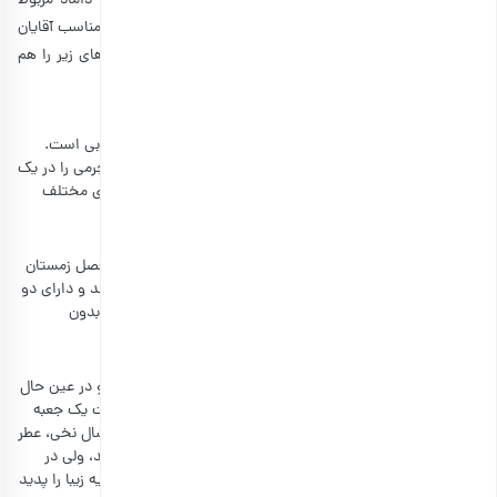
چیز متفاوت باشد. موضوع کادو هم باز به سلیقه عروس و داماد مربوط
است، ولی با این حال اکثر هدایای گفته شده در بخش هدیه مناسب آقایان
و خانم‌ها را می‌توانید برای آنها تهیه کنید. علاوه بر این، کادوهای زیر را هم
به عنوان یلدایی عروس و داماد در نظر بگیرید:
ست چرمی
خرید یک ست چرم مصنوعی برای تازه دامادها ایده بسیار خوبی است.
شما می‌توانید کیف پول جیبی چرمی، کمربند چرمی و آویز چرمی را در یک
جعبه زیبا قرار دهید و هدیه بدهید. این ست‌ها در قیمت‌های مختلف
عرضه می‌شوند و با هر بودجه‌ای می‌توانید آنها را تهیه کنید.
هودی
برای هدیه شب یلدا داماد، یک هودی زیبا بخرید تا آن را در فصل زمستان
بپوشد. هودی‌های مردانه در طرح‌های مختلفی عرضه می‌‌شوند و دارای دو
نوع جلو باز و جلو بسته هستند. بنابراین تنوع زیادی دارند و بدون
محدودیت می‌توانید رنگ و طرح مورد نظرتان را پیدا کنید.
پک مخصوص خانم‌ها
تهیه یک پک مخصوص خانم‌ها زمان زیادی از شما نمی‌گیرد و در عین حال
می‌تواند شامل بسیاری از وسایل مورد نیاز او باشد. کافیست یک جعبه
کادو را با عناصر یلدایی تزئین کنید و در آن چشم‌بند، ماگ، شال نخی، عطر
و شمع قرار دهید. این وسایل با اینکه با یکدیگر تفاوت دارند، ولی در
زندگی روزمره تازه عروس‌ها کاربرد دارند و در کنار هم یک هدیه زیبا را پدید