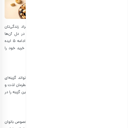
شب یلدا فرصتی است که می‌تواند به یکی از عزیزترین افراد زندگی‌تان
هدیه‌ای دهید. هدیه‌ای که می‌تواند شیرینی خوشایندی را در دل آن‌ها
بگنجاند. به طور کلی اگرچه سلیقه‌ها متفاوت است اما در ادامه 5 ایده
هدیه شب یلدا برای مادر را بیان می‌کنیم که با خیال راحت خرید خود را
انجام دهید.
1. ادکلن و عطر
برای هر شخصی، دادن ادکلن و عطر به عنوان یک هدیه می‌تواند گزینه‌ای
جذاب باشد. زیرا همواره همه ما دوست داریم که بوی خوش عطرمان لذت و
تمجید خود و اطرافیانمان را به همراه آورد. بنابراین می‌توانید این گزینه را در
انتخاب‌های خود داشته باشید.
2. زیورآلات
کیست که نداند که زیورآلات گوناگون چه قدر برای خانم‌ها به خصوص بانوان