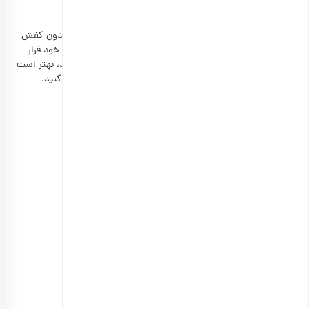
می‌آورند.
کفش
اینطور باید گفت که در اکثر نقاط ایران هدیه یلدای عروس بدون کفش
کامل نیست. افراد حتما کیف و کفش را در لیست خریدهای خود قرار
می‌دهند. بنابراین اگر شما هم قصد دارید کفش هدیه بدهید، بهتر است
آن را در جعبه کفش مخصوص بگذارید و با کاغذ کادو تزئین کنید.