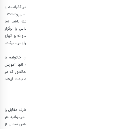
ایرانیان از گذشته‌های دور، شب یلدا را در کنار آتش تا سحر می‌گذراندند و
با میوه‌هایی چون انار، خرما، هندوانه و سیب به جشن و سرور می‌پرداختند.
امروزه با اینکه شاید حیاط خیلی از منازل این امکانات را نداشته باشد، اما
همچنان جشن گرفتن مرسوم است و مردم حتما جشن یلدایی را برگزار
می‌کنند. این آیین و رسوم شامل خوردن گردو، آجیل، انار، هندوانه و انواع
شیرینی و میوه است که همگی جنبه نمادین دارند و نشانه فراوانی، برکت،
سلامتی و شادی هستند.
مرسوم است که در این شب فال حافظ می‌گیرند و بزرگان خانواده با
قصه‌گویی، کوچکترها را سرگرم می‌کنند و رسوم گذشته را به آنها آموزش
می‌دهند. در کنار همه اینها، نباید هدیه یلدا را فراموش کرد. همانطور که در
ابتدای متن عنوان کردیم، یک هدیه هرچند کوچک هم می‌تواند باعث ایجاد
صمیمیت و عشق بیشتر بین افراد شود.
انواع هدایای یلدایی
به طور کلی خرید هدیه کار سختی است، مخصوصا اگر سلیقه طرف مقابل را
ندانیم. اما یکی از مزیت‌های هدیه شب یلدا این است که شما می‌توانید هر
کادویی را تهیه کنید. مثلا برای جشن تولد ممکن است کادو دادن بعضی از