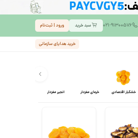
021-91300576
سبد خرید
ورود | ثبت‌نام
خرید هدایای سازمانی
خشکبار اقتصادی
خرمای مغزدار
انجیر مغزدار
قیسی مغزدار