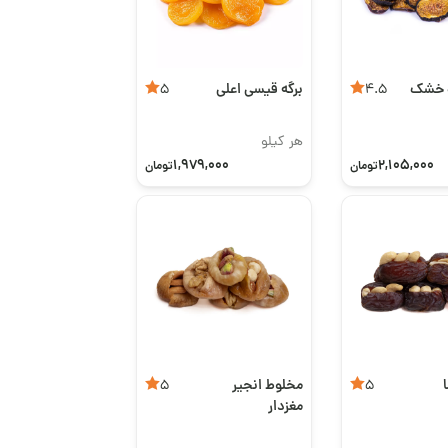
ه خشک
برگه قیسی اعلی
5
4.5
هر کیلو
1,979,000
2,105,000
تومان
تومان
مخلوط انجیر
5
5
مغزدار