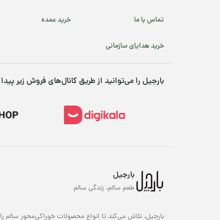
اف
مق
تماس با ما
خرید عمده
اط
ب
خرید هدایای سازمانی
خر
بارجیل را می‌توانید از طریق کانال‌های فروش زیر پیدا 
فل
نظ
به
ع
قی
قی
می
بارجیل
هم
طعم سالم، زندگی سالم
مد
ده
بارجیل، تلاش می‌کند تا انواع محصولات خوراکی‌محور سالم را 