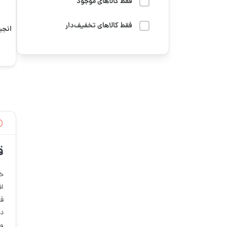
مهمانی، پذیرایی و مناسبتی
فقط کالاهای موجود
خرید قهوه تلخ
میوه خشک
فقط کالاهای تخفیف‌دار
انجیر
دوستت رو سورپرایز کن
هدایا و سوغاتی
رمضان
وسایل و لوازم کاربردی
سوگواری و محرم
پخت و پز
فوتبال
چای و دمنوش
قهوه ترش
کره، ارده و روغن
ق
قهوه تلخ و ترش
گرانولا، دانه‌ها و
خش
میان‌وعده‌های سالم
قهوه رست شده
اف
قن
قهوه کافئین بالا
دو
و 