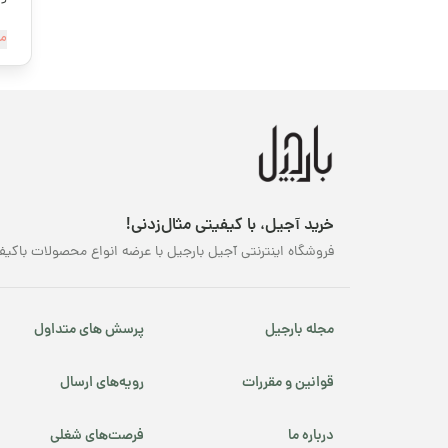
قهوه کافئین متوسط
غذ
مش
آف
قهوه کافئین پایین
ای
خو
محصولات ارگانیک
مح
می
محصولات پرفروش
طر
طع
نوروز
تو
خرید آجیل، با کیفیتی مثال‌زدنی!
کن
پسته شامی
فروشگاه اینترنتی آجیل بارجیل با عرضه انواع محصولات باکیف
خ
پکانوس
با
مع
مجله بارجیل
پرسش های متداول
یلدا
خ
قوانین و مقررات
رویه‌های ارسال
خر
مه
درباره ما
فرصت‌های شغلی