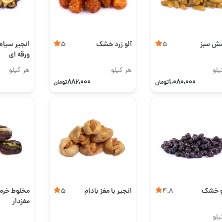
ش سبز
آلو زرد خشک
انجیر سیا
5
5
ورقه ای
یلو
هر کیلو
هر کیلو
882,000
1,080,000
تومان
تومان
لو خشک
انجیر با مغز بادام
مخلوط خرما
5
4.8
مغزدار
یلو