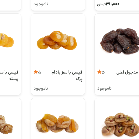
311,000
ناموجود
تومان
 مدجول اعلی
قیسی با مغز بادام
قیسی با مغ
5
5
پرک
پسته
ناموجود
ناموجود