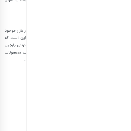
موجود در این پودینگ، می‌توانند فشار خون را کاهش دهند و دارای
آنتی‌اکسیدان نیز هستند.
از کجا دانه چیا تهیه کنیم؟
دانه چیا مانند هر ماده غذایی دیگری، با کیفیت‌های مختلف در بازار موجود
است. بنابراین بهترین راه برای اطمینان از کیفیت دانه چیا، این است که
خرید خودتان را از فروشگاه‌های معتبر انجام دهید. فروشگاه اینترنتی بارجیل
یکی از فروشگاه‌های معتبری است که می‌توانید با خیال راحت محصولات
مورد نیاز خودتان را از آن سفارش داده و در منزل تحویل بگیرید.
منابع:
eating bird food
down shift ology
reddit