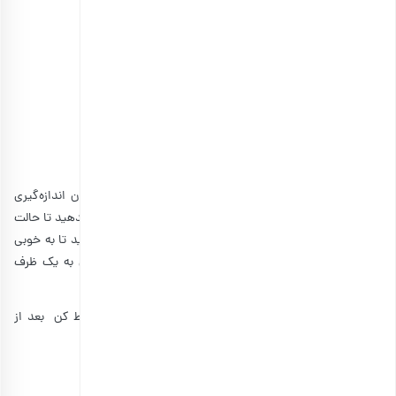
انتخاب گزینه ها
خرید و مشاهده انواع بادام زمینی
مراحل تهیه پودینگ چیا با شکلات
مرحله اول
همه مواد موجود در لایه
بادام زمینی
را در یک کاسه یا فنجان اندازه‌گیری
مایعات با هم مخلوط کنید. حدود ۱۰ دقیقه به مخلوط فرصت بدهید تا حالت
ژله‌ای پیدا کند. پس از ۱۰ دقیقه، ترکیب را در مخلوط کن بریزید تا به خوبی
و یکدست با هم مخلوط شوند. حالا ترکیب را از مخلوط کن به یک ظرف
انتقال دهید و همین کار را دوباره برای لایه شکلاتی تکرار کنید.
نکته:
برای آماده کردن مواد لایه دوم، نیازی به شستن مخلوط کن بعد از
مخلوط کردن مواد لایه اول نیست.
مرحله دوم