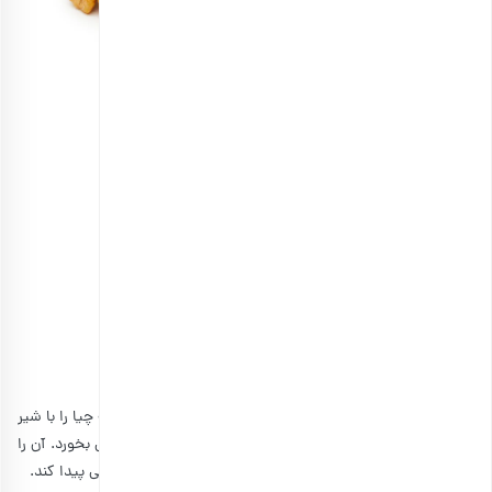
مغز گردو ایرانی خام اعلی
انتخاب گزینه ها
مراحل تهیه پودینگ چیا رژیمی
مرحله اول
ابتدا مقداری دانه چیا را از فروشگاه خریداری کنید، سپس دانه چیا را با شیر
مخلوط کنید و به مدت 4 ساعت یا یک شب اجازه دهید خیس بخورد. آن را
در یخچال بگذارید تا شیر کاملا جذب شود و حالت ژله‌ای و پفکی پیدا کند.