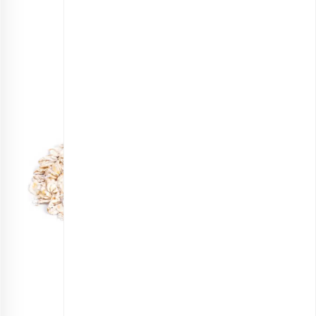
• عسل 1 قاشق غذاخوری
• اسانس دارچین یا نارگیل به مقدار لازم