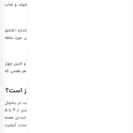
مناسبی به مدت 10 دقیقه حرارت دهید تا دانه‌ها کاملا باز شوند و لعاب
بدهند.
مرحله دوم
در مرحله بعدی، شیرین کننده مورد علاقه خود مانند عسل را به اندازه 1 قاشق
غذاخوری اضافه کنید و در آخر مقداری پودر دارچین یا اسانس مورد علاقه
خود را به پودینگ اضافه کنید.
مرحله سوم
افزودن مقداری پودر کاکائو یا آجیل دلخواه مانند فندق، بادام و آجیل چهار
مغز و همچنین میوه‌های فصل نیز اختیاری است و می‌توانید هر طعمی که
دوست دارید را مطابق با ذائقه خود ایجاد کنید.
ماندگاری پودینگ چیا در یخچال چند روز است؟
زمانی که مواد پودینگ را آماده کردید، بهتر است ۲ تا ۴ ساعت در یخچال
بگذارید تا به خوبی آماده شود. پس از آن، پیشنهاد می‌کنیم بیشتر از ۴ تا ۵
روز آن را در یخچال نگهداری نکنید. با این حال می‌توانید در ابتدای هفته
تعدادی پودینگ درست کرده و تا ۵ روز میل کنید. در این مدت کیفیت
پودینگ تغییری نخواهد داشت.