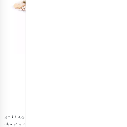
گرانولا جو پرک و دارچین نیمه آماده
انتخاب گزینه ها
مراحل تهیه پودینگ جو دوسر و چیا
مرحله اول
برای تهیه این صبحانه خوشمزه، ابتدا 1 قاشق چایخوری دانه چیا، 1 قاشق
غذاخوری جو دوسری و یک لیوان شیر را باهم مخلوط کرده و در ظرف