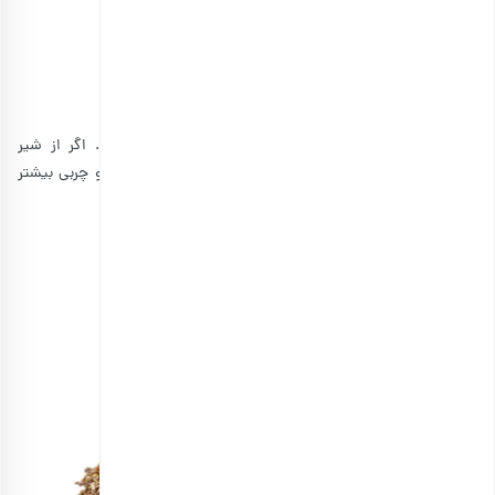
• 2 قاشق غذاخوری دانه چیا (28 گرم)
• کالری 152
• چربی 10 گرم
• پروتئین 5 گرم
• فیبر 11 گرم
(این مقدار برای شیر کم چرب و پودینگ چیا ساده است. اگر از شیر
پرچرب‌تر، شکلات و آجیل استفاده کنید، کل کالری، پروتئین و چربی بیشتر
خواهد بود.