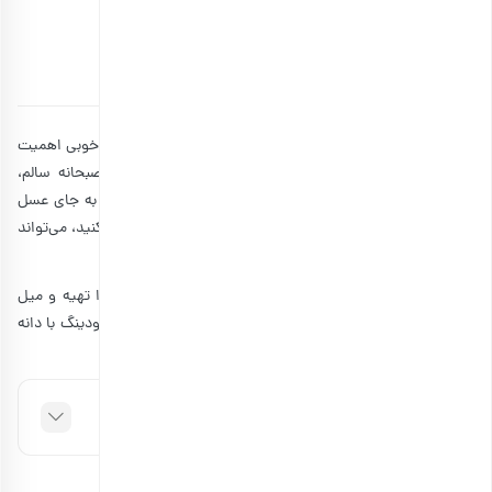
با دانه چیا
توسط
۲۱ آبان ۱۳۹۹
8 دقیقه مطالعه
افرادی که به سلامتی و تناسب اندام خود اهمیت می‌دهند، به خوبی اهمیت
یک صبحانه رژیمی و انرژی‌زا را می‌دانند. پودینگ چیا، یک صبحانه سالم،
پرفیبر و خوشمزه برای شروع یک روز عالی است. همچنین اگر به جای عسل
در دستور تهیه آن از شیرین‌کننده‌های گیاهی و سالم استفاده کنید، می‌تواند
یک وعده خوشمزه برای افراد گیاهخوار باشد.
اگر شما هم دوست دارید حداقل یکبار این صبحانه بی‌نظیر را تهیه و میل
کنید، ادامه این مطلب را از دست ندهید. ما در ادامه 3 نوع پودینگ با دانه
مجله بارجیل
چیا را به شما معرفی می‌کنیم. همراه
باشید.
فهرست مطالب