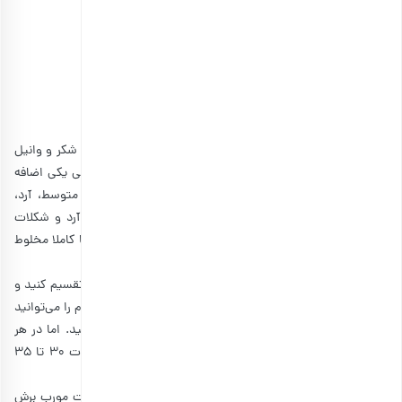
• پودر کاکائو: نصف فنجان
• کره: 50 گرم
• شکلات چیپسی: نصف فنجان
• تخم مرغ: 2 عدد
• نمک: نوک قاشق چایخوری
• شکر: یک فنجان سرخالی
در کاسه همزن، کره را با سرعت متوسط بزنید تا کرم رنگ شود. شکر و وانیل
را اضافه کنید و خوب بزنید تا یکدست شود. تخم‌مرغ‌ها را یکی یکی اضافه
کنید و با همزن بزنید تا خوب ترکیب شوند. در یک کاسه متوسط، آرد،
کاکائو، جوش شیرین و نمک را با هم مخلوط کنید. مخلوط آرد و شکلات
چیپسی را به مخلوط کن اضافه کنید و با سرعت کم هم بزنید تا کاملا مخلوط
شوند.
خمیر را به صورت توپِ یک دست درآورید، آن را به دو قسمت تقسیم کنید و
هر دو تکه را روی کاغذ روغنی آردپاشی شده قرار دهید. هر کدام را می‌توانید
به صورت نواری درآورید یا اینکه به شکل مستطیلی درست کنید. اما در هر
صورت باید ضخامت آنها 3 سانتی‌متر باشد. خمیرها را به مدت 30 تا 35
دقیقه یا تا زمانی که سفت شوند، بپزید.
سپس آنها را با استفاده از یک چاقوی دندانه‌دار تیز، به صورت مورب برش