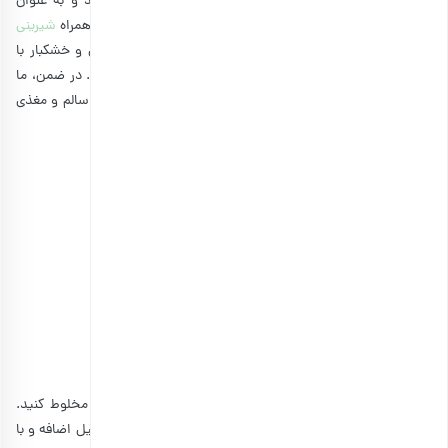
همچنین بیسکاتی با مغزهای دیگر حالت مجلسی پیدا می‌کند و به عنوان
شیرینی مخصوص عید
نیز به شمار می‌رود و می‌توانید آن را به همراه
شیرینی
سابله
در عید نوروز سرو کنید. پسته و کرنبری به عنوان آجیل و خشکبار با
رنگ‌های جذاب خود، یک بیسکاتی فوق‌العاده را فراهم می‌کنند. در ضمن، ما
در این ترکیب از استویا به جای شکر استفاده کرده‌ایم تا کاملا سالم و مغذی
باشد.
مواد لازم برای تهیه بیسکاتی پسته و کرنبری
• تخم مرغ: ۲ عدد
• کره: ۵۰ گرم
• پودر بادام درختی: ۲۵۰ گرم
• پسته خام: ۳۰۰ گرم
• کرنبری خشک: ۱۰۰ گرم
• استویا: ۱/۳ پیمانه
• بیکینگ پودر: ۱ قاشق غذاخوری
• وانیل: ۱/۲ قاشق غذاخوری
ابتدا باید، پودر بادام، استویا، بیکینگ پودر را در ظرفی باهم مخلوط کنید.
سپس کره آب شده و سرد شده را به همراه یک تخم مرغ و وانیل اضافه و با