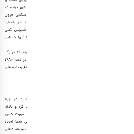
همانطور که عنوان کردیم، بیسکاتی نوعی شیرینی سنتی ایتالیایی است و
تاریخچه‌ای طولانی دارد. تصور می‌شود که بیسکاتی ابتدا در شهر پراتو در
توسکانی درست شده باشد. طبق افسانه‌ها، یک دوک توسکانی قرون
وسطایی، از نانوای محل خواست تا بیسکویتی بسازد که بتواند نیروهایش
را در راهپیمایی‌های طولانی سیر نگه دارد. در اولین بار این شیرینی کمی
خشک و سفت بود، اما همچنان پر از
بادام درختی
بود که به آنها حسابی
انرژی می‌داد.
اولین گزارش مکتوب از وجود بیسکاتی، به قرن هجدهم برمی‌گردد که در یک
کتاب آشپزی قدیمی ایتالیایی به آن اشاره شده است. سپس در دهه 1980
در آمریکا، به محبوبیت رسید و این روزها در سراسر جهان با انواع و طعم‌های
مختلف درست می‌شود.
طرز تهیه بیسکاتی
به طور کلی، بیسکاتی ساده نوعی شیرینی بادام محسوب می‌شود. در تهیه
بیسکاتی از چند مواد اولیه ساده مثل آرد، شکر، تخم مرغ، کره و بادام
استفاده می‌شود. کافیست موارد را با هم ترکیب کنید و به صورت خمیر
درآورید. بعد از پخته شدن، آنها را برش می‌دهید و بیسکاتی شما آماده
است. همچنین می‌توانید با توجه به سلیقه خود، مغزها و طعم‌دهنده‌های