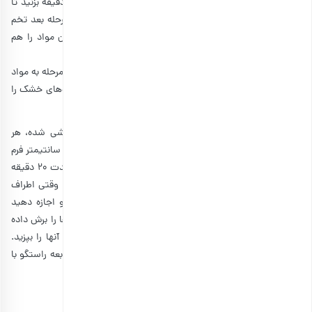
شکر و کره به دمای محیط رسیده را با همزن به مدت ۳ تا ۵ دقیقه بزنید تا
رنگ آن روشن شود و به صورت یک کِرِم لطیف در بیاید. در مرحله بعد تخم
مرغ ها و زست لیمو را اضافه کرده و دو دقیقه دیگر با همزن مواد را هم
بزنید.
آرد، بیکینگ پودر و نمک را با هم مخلوط کرده و طی دو یا سه مرحله به مواد
قبلی اضافه کرده و خوب مخلوط کنید. در نهایت، آجیل و میوه‌‌های خشک را
ریخته و خوب همه مواد را با هم مخلوط کنید.
خمیر به دست آمده را سه قسمت کنید. روی میز کار آردپاشی شده، هر
قطعه خمیر را به شکل یک مستطیل در ابعاد ۲۰ سانتیمتر در ۷ سانتیمتر فرم
دهید. خمیرها را روی کاغذ نسوز در سینی فر قرار داده و به مدت ۲۰ دقیقه
در دمای ۱۷۰ درجه سانتیگراد مرحله اول پخت را انجام دهید. وقتی اطراف
خمیر به سمت طلایی شدن رفت، سینی را از فر خارج کرده و اجازه دهید
کاملا سرد شود. در مرحله بعد به وسیله چاقو اره‌ای، بیسکاتی‌ها را برش داده
و مجددا داخل سینی فر چیده و این بار ۱۰ تا ۱۲ دقیقه دیگر آنها را بپزید.
برای آموزش شیرینی‌های خوشمزه دیگر، پیچ اینستاگرام خانم رابعه راستگو با
آدرس
re.atelier
را دنبال کنید.