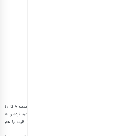
• مغز پسته: ۱۲۵ گرم
• مغز بادام: ۱۲۵ گرم
• زردآلو خشک: ۷۰ گرم
• پاپایا قرمز خشک: ۷۰ گرم
• آناناس خشک: ۷۰ گرم
• کرنبری خشک: ۷۰ گرم
• شکر: ۲۰۰ گرم
• کره: ۱۱۵ گرم
• تخم مرغ: ۳ عدد
• آرد: ۴۱۵ گرم
• بیکینگ پودر: ۱۲ گرم
• زست لیمو(اسانس لیمو): یک عدد
• نمک: یک پینچ
ابتدا مغز بادام و پسته را داخل فر ۱۷۰ درجه سانتیگراد به مدت ۷ تا ۱۰
دقیقه رُست کنید. میوه‌‌های خشک و آجیل‌‌های رست شده را خرد کرده و به
صورت قطعات مکعبی کوچک درآورده و همگی را داخل یک ظرف با هم
مخلوط کنید و کنار بگذارید.