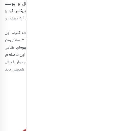
روغنی بپوشانید. روغن زیتون، تخم مرغ، شکر، عصاره پرتقال و پوست
پرتقال را با همزن بزنید تا خوب مخلوط شوند. در یک کاسه بزرگ‌تر، آرد و
بکینگ پودر را با هم مخلوط کنید. مخلوط تخم مرغ را داخل آرد بریزید و
حسابی ترکیب کنید تا خمیر غلیظی به دست آید.
نیمی از خمیر را به شکل گرد روی ورقه پخت، قرار دهید و صاف کنید. این
کار را با باقیمانده خمیر تکرار کنید، ضخامت آنها باید حدود 2 تا 3 سانتی‌متر
باشد. خمیرها را به مدت 25-30 دقیقه بپزید، تا زمانی که قهوه‌ای طلایی
شوند. آنها را از فر خارج کرده و روی توری سیمی قرار دهید. در این فاصله فر
را خاموش نکنید. هنگامی که خمیر به اندازه کافی خنک شد، هر نوار را برش
دهید. برش‌ها را دوباره روی ورقه پخت قرار دهید، هر طرف شیرینی باید
حدود 7 تا 8 دقیه بپزد و کمی برشته شود.