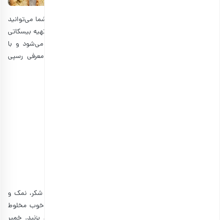
همانطور که عنوان شد، بیسکاتی مواد اولیه ساده‌ای دارد که شما می‌توانید
با توجه به ذائقه خود، آنها را تغییر دهید. نکته مهم در طرز تهیه بیسکاتی
این است که شیرینی به صورت دو یا سه مرحله‌ای تهیه می‌شود و با
شیرینی‌های یک مرحله‌ای فرق دارد. ما در این بخش به معرفی رسپی
بیسکاتی ایتالیایی اصل و ساده می‌پردازیم:
مواد اولیه برای تهیه بیسکاتی ایتالیایی
• آرد همه منظوره: 2 و نیم فنجان
• شکر دانه ریز: یک فنجان سر خالی
• بادام با پوست: یک فنجان
• تخم مرغ: 2 عدد بزرگ
• عصاره وانیل: 1 قاشق غذاخوری
• بکینگ پودر: 1 قاشق چایخوری
• نمک: نوک قاشق چایخوری
ابتدا فر را با دمای 180 درجه سانتیگراد گرم کنید. تخم مرغ، شکر، نمک و
وانیل را در یک کاسه متوسط بریزید. با چنگال هم بزنید تا خوب مخلوط
شوند. حالا آرد و بیکینگ پودر را با استفاده از چنگال هم بزنید. خمیر