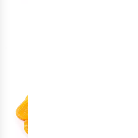
آناناس خشک ورقه ای
انتخاب گزینه ها