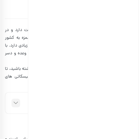
توسط
آتوسا سالکی
۱۰ آبان ۱۴۰۲
12 دقیقه مطالعه
بیسکاتی نوعی شیرینی است که بافتی بین کیک و بیسکویت دارد و در
طعم‌های مختلفی درست می‌شود. پیشینه این شیرینی خوشمزه به کشور
ایتالیا باز می‌‌‌‌‌‌‌‌‌‌گردد، ولی امروزه در تمام جهان و ایران طرفداران زیادی دارد. با
توجه به استفاده از انواع مغز در شیرینی بیسکاتی، یک میان وعده و دسر
مقوی نیز محسوب می‌شود.
اگر شما هم می‌خواهید یک شیرینی خوش طعم و متفاوت داشته باشید، تا
مجله بارجیل
انتهای مطلب همراه
باشید و با طرز تهیه بیسکاتی های
مختلف آشنا شوید.
فهرست مطالب
بیسکاتی چیست؟