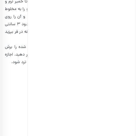
یک آجیل بسیار مفید است، همین باعث می‌شود که در شیرینی‌های زیادی
مثل
کوکی لاهیجان
نیز مورد استفاده قرار بگیرد. بنابراین، پیشنهاد می‌کنیم
در بیسکاتی های خود کمی گردو هم استفاده کنید.
مواد لازم برای تهیه بیسکاتی گردو
• آرد: 2 فنجان
• تخم مرغ: 2 عدد
• گردو: 100 گرم
• پودر قند: 120 گرم
فر را با دمای 180 درجه سانتیگراد گرم کنید. در یک کاسه متوسط، سفیده
تخم مرغ را با شکر هم بزنید. آرد الک شده را داخل آن بریزید تا خمیر نرم و
لطیفی به دست آید و سفیده تخم مرغی دیده نشود. بعد گردو را به مخلوط
اضافه کنید خمیر به دست آمده را به دو بخش تقسیم کنید و آن را روی
کاغذ روغنی قرار دید و به شکل نواری درآورید، به طوری که حدود 3 سانتی
متر ضخامت داشته باشند. سپس آنها را حدود 35 تا 40 دقیقه در فر بپزید
تا قهوه‌ای طلایی شود.
سپس آنها را بیرون بیاروید تا خنک شوند. خمیرهای پخته شده را برش
دهید و دوباره در سینی فر که با کاغذ روغنی پوشانده شده قرار دهید. اجازه