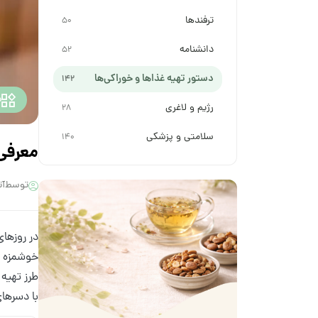
ترفندها
50
دانشنامه
52
دستور تهیه غذاها و خوراکی‌ها
142
د
رژیم و لاغری
28
سلامتی و پزشکی
140
معرفی
توسط
آت
در روزهای
خوشمزه ز
طرز تهیه 
با دسرهای