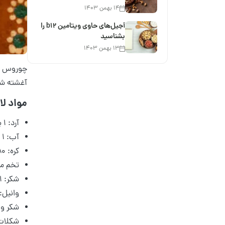
۱۴ بهمن ۱۴۰۳
آجیل‌های حاوی ویتامین b12 را
بشناسید
۱۳ بهمن ۱۴۰۳
چوروس یک
آغشته شود
مواد ل
آرد: ۱ پیمانه
آب: ۱ پیمانه
کره: ۸۰ گرم
تخم مرغ: 
شکر: ۱ قاشق غذا خوری
وانیل: ۱/۴ قاشق چای خو
شکر و د
شکلات 