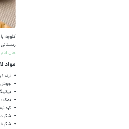
کلوچه با
زمستانی م
حال آدم 
مواد لا
آرد: 1 و ۱/۳ پیمانه آرد
جوش شیرین: ۴
بیکینگ پودر: 
نمک: ۱/۴ قاشق چایخوری
کره نرم شده
شکر دانه 
شکر قهوه‌