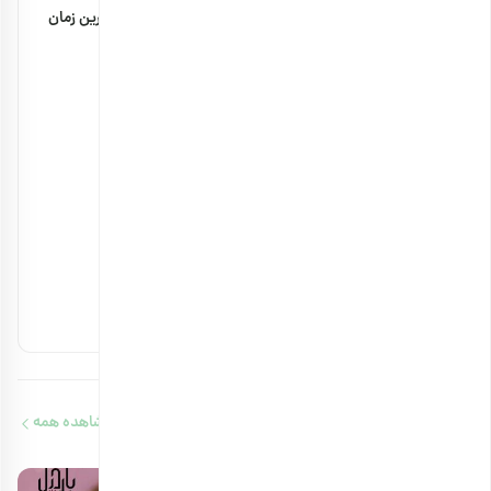
مضرات پودر سنجد با شیر + مقدار مصرف و بهترین زمان
۲۹ بهمن ۱۴۰۴
خواص بادام زمینی برای استخوان چیست؟
۲۳ بهمن ۱۴۰۳
آجیل های مفید برای کلیه را بشناسید
۱۴ بهمن ۱۴۰۳
آجیل‌های حاوی ویتامین b12 را بشناسید
۱۳ بهمن ۱۴۰۳
مقالات مرتبط
مشاهده همه
هدیهٔ این کمپین
۷ سوت طلای ملّی‌گلد
10 دقیقه مطالعه