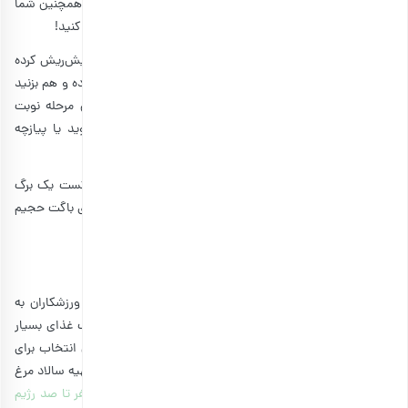
برای تهیه سالاد مرغ ساده، مقدار مورد نظر مرغ را آب‌پز کنید. همچنین شما
می‌توانید همیشه از باقی‌مانده مرغ غذای روز قبل هم استفاده کنید!
در این مرحله اجازه دهید مرغ کمی خنک شود و سپس آن را ریش‌ریش کرده
یا خرد کنید. سپس مرغ، آب لیمو و ماست را به مرغ اضافه کرده و هم بزنید
تا یک سالاد جذاب آغشته در سس به دست آورید. در این مرحله نوبت
اضافه‌کردن سبزی‌های مورد نظرتان مانند کرفس، جعفری، شوید یا پیازچه
است.
برای سرو سالاد مرغ آسانمان، کافی است روی یک برش نان تست یک برگ
کاهو بگذارید و کمی از سالاد را روی آن بریزید. همچنین نان‌های باگت حجیم
نیز انتخاب خوب و با کربوهیدرات کمی برای این غذا هستند.
طرز تهیه سالاد مرغ و کاهو رژیمی
سینه مرغ با حجم بالای پروتئین، یکی از بهترین خوراکی‌های ورزشکاران به
حساب می‌آید. بنابراین اگر رژیم دارید یا مایلید امشب را با یک غذای بسیار
خوشمزه و کم‌کالری سر کنید، سالاد مرغ و کاهو رژیمی بهترین انتخاب برای
شما خواهد بود. پیشنهاد می‌کنیم پیش از آنکه به سراغ طرز تهیه سالاد مرغ
و کاهو رژیمی برویم، سری هم به مقاله
معرفی انواع رژیم | صفر تا صد رژیم