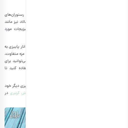
طرز تهیه سالاد مرغ و انار
سالاد مرغ و انار یک سالاد مرغ مجلسی دیگر است که در منو رستوران‌های
شیک و لاکچری، طرفداران بسیار زیادی دارد. برای تهیه این سالاد نیز مانند
سایر دستورهای این مطلب، مرغ را با سس دلخواه و سبزیجات مورد
علاقه‌تان مخلوط کنید و یک ترکیب استثنایی بسازید.
نکته مهم در تهیه سالاد مرغ و انار، افزودن مزه ترش و شیرین انار پاییزی به
این غذای جذاب است. یک عدد انار دون‌شده می‌تواند علاوه‌بر مزه متفاوت،
ظاهر بسیار جذابی نیز به سالاد مرغ شما بیفزاید. همچنین می‌توانید برای
سبزیجات این سالاد مرغ از ترکیب کلم قرمز و کاهو استفاده کنید تا
جشنواره‌ای از رنگ‌های بی‌نظیر را به سفره خود بیاورید.
اگر سالاد مرغ و انار را برای منوی شب یلدا یا مناسبت‌هایی پاییزی دیگر خود
انتخاب کرده‌اید، پیشنهاد می‌کنیم از آموزش
طرز تهیه دمنوش کرنبری
در
مجله بارجیل نیز غافل نشوید.