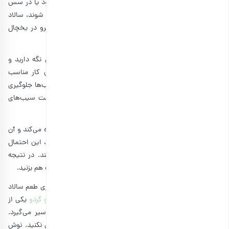
در صورتی که به طعم پیاز علاقه دارید، می‌توانید در سالاد خود یا در سس
آن از پیاز قرمز استفاده کنید. وقتی مزه‌ها مدتی با هم مخلوط شوند، سالاد
خوشمزه‌تر می‌شود. بنابراین بهتر است چند ساعت قبل از سرو در یخچال
خنک شود.
در ضمن، اگر قصد دارید سالاد مرغ را تا مدت زمان بیشتری نگه دارید و
نگران قهوه‌ای شدن سیب‌ها هستید، سس مایونز برای این کار مناسب
است. اسید موجود در مایونز به طور طبیعی از سیاه‌شدن سیب‌ها جلوگیری
می‌کند. آب لیمو هم گزینه خوبی محسوب می‌شود و بهتر است سیب‌های
خردشده را داخل آن بریزید.
سالاد مرغ و گردو و سیب از همه مواد غیرفرآوری‌شده استفاده می‌کند و آن
را برای پروتکل‌های رژیم غذایی سالم مناسب می‌کند. به علاوه، این احتمال
وجود دارد که سبزیجات و سیب‌ها به مرور زمان آب آزاد کنند. در نتیجه
پیشنهاد می‌شود که سالاد را به اندازه درست کنید و آن را خوب هم بزنید.
شما می‌توانید جعفری تازه نیز به سالاد خود اضافه کنید. جعفری طعم سالاد
مرغ را روشن می‌کند و رنگ سبزی به آن می‌بخشد.
لقمه سیر و گردو
یکی از
خوشمزه‌ترین میان وعده‌ها است که طعم خوب خود را از سیر می‌گیرد.
بنابراین برای تقویت طعم شیرین سالاد، پودر سیر را فراموش نکنید. نوش