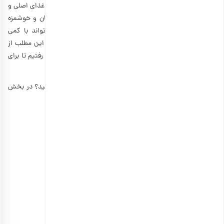
سالاد مرغ یک غذای بسیار جذاب است که به عنوان پیش‌غذا، غذای اصلی و
میانوعده، جایگاه مهمی در سفره ایرانیان دارد. این غذای آسان و خوشمزه
می‌تواند هم یک سالاد مرغ و کاهو رژیمی باشد و هم می‌تواند با کمی
تغییرات، به یک سالاد مرغ مجلسی تمام عیار تبدیل شود. در این مطلب از
وبلاگ بارجیل به سراغ چند دستور سالاد مرغ آسان و خوشمزه رفتیم تا برای
هر شرایطی، یک دستور پخت عالی در دست داشته باشید.
آیا شما می‌توانید طرز تهیه سالاد مرغ دیگری به ما آموزش دهید؟ در بخش
نظرات همین مطلب، آماده گفتگو با شما هستیم!
منبع:
spendwithpennies