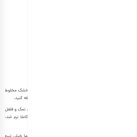
قارچ خردشده: 1 بسته
شوید و پیازچه: به میزان لازم
سیر: 2 حبه
خیارشور خردشده: 300 گرم
آب لیمو: 4 قاشق غذاخوری
ماست یونانی یا پرچرب: 2 قاشق غذاخوری
سس مایونز: 4 قاشق غذاخوری
نمک و فلفل و آویشن به میزان لازم
پاستای ریز: 1 پیمانه
مراحل قدم به قدم پخت سالاد مرغ و قارچ
ابتدا مرغ خردشده را با خیارشور، ذرت، فلفل دلمه‌ای و ریحان خشک مخلوط
کنید. سپس به مواد مخلوط شده سیر له‌شده و سبزی‌ها را اضافه کنید.
در قدم دوم، یک قابلمه آب را روی گاز جوش بیاورید و زردچوبه، نمک و فلفل
اضافه کنید. سپس پاستا را داخل آن ریخته و پس از آنکه کاملا نرم شد،
آبکش کنید.
در مرحله سوم، قارچ‌ها را تفت دهید. برای آنکه رنگ قارچ شما خیلی تیره