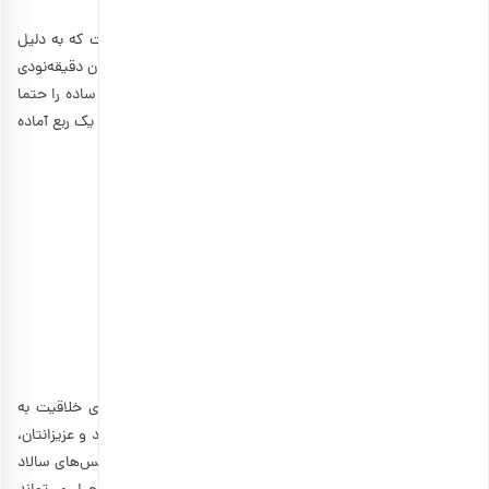
سالاد مرغ ساده و کلاسیک، یکی از
انواع سالاد تابستانی
است که به دلیل
سادگی تهیه و مواد لازم کم، محبوبیت زیادی دارد. اگر یک مهمان دقیقه‌نودی
دارید یا به‌صورت ناگهانی برنامه پیک‌نیک ریخته‌اید، سالاد مرغ ساده را حتما
در اولویت قرار دهید. این سالاد مرغ دوست‌داشتنی در کم‌تر از یک ربع آماده
می‌شود و دستور آن، از خلاقیت شما استقبال می‌کند.
مواد لازم برای تهیه سالاد مرغ ساده
مرغ پخته و ریش‌ریش‌شده (ران یا سینه): به میزان دلخواه
سس مایونز: دو تا چهار قاشق غذاخوری سرپر
ماست پرچرب: دو قاشق غذاخوری
پیازچه/کرفس/شوید یا سایر سبزی‌های دلخواه
آبلیمو: 1 قاشق غذاخوری
نمک و فلفل
همانطور که گفتیم، در تهیه سالاد مرغ ساده، دست شما برای خلاقیت به
خرج دادن کاملا باز است. شما می‌توانید با توجه به سلیقه خود و عزیزانتان،
میزان سس را کم و زیاد کرده یا مقداری از سس مایونز را با سس‌های سالاد