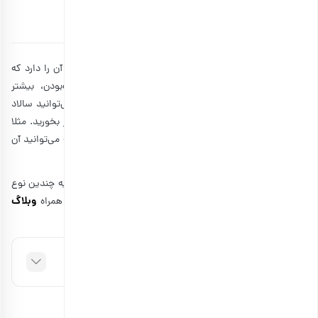
توسط
آتوسا سالکی
۲۲ خرداد ۱۴۰۱
12 دقیقه مطالعه
سالاد مرغ یک دستور غذایی خوشمزه و سالم است و قابلیت آن را دارد که
برای وعده‌های مختلفی استفاده شود. اما به دلیل سبک‌بودن، بیشتر
پیشنهاد می‌شود آن را به عنوان وعده شام میل کنید. شما می‌توانید سالاد
مرغ را تا چندین روز نگهداری کنید و آن را با خوراکی‌های دیگر بخورید. مثلا
سالاد مرغ و گردو یکی از خوش طعم‌ترین غذایی‌هایی است که می‌توانید آن
را در هر فصلی از سال میل کنید.
از این رو ما در این مطلب قصد داریم به سراغ یادگیری طرز تهیه چندین نوع
وبلاگ
سالاد مرغ رژیمی، مجلسی و خوشمزه برویم. در ادامه مطلب همراه
بارجیل
ما باشید.
فهرست مطالب
طرز تهیه سالاد مرغ ساده