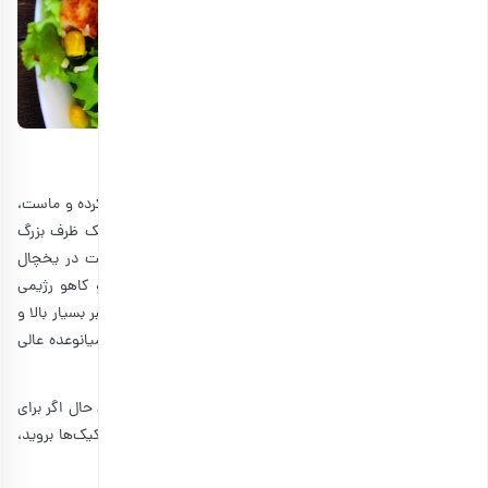
آموزش طرز تهیه سالاد مرغ رژیمی
درست مشابه سالاد مرغ ساده، ابتدا مرغ را ریش‌ریش و خرد کرده و ماست،
ادویه‌ها، روغن و آب لیمو را با هم مخلوط کنید. سپس در یک ظرف بزرگ
مرغ و سس و سبزیجات را مخلوط کنید و به مدت نیم ساعت در یخچال
بگذارید تا مزه‌ها به خورد هم بروند. این دستور سالاد مرغ و کاهو رژیمی
برای 4 نفر است و حدودا برای هر نفر 250 کالری دارد. حجم فیبر بسیار بالا و
میزان چربی کم سالاد مرغ و سبزیجات، آن را به یک وعده یا میانوعده عالی
برای شما تبدیل می‌کند.
معمولا نحوه سرو سالاد مرغ با نان تست یا باگت است. با این حال اگر برای
سرو این غذای خوشمزه، به سراغ نان‌های سبوس‌دار یا رایس کیک‌ها بروید،
سالاد مرغ رژیمی‌تری خواهید داشت.