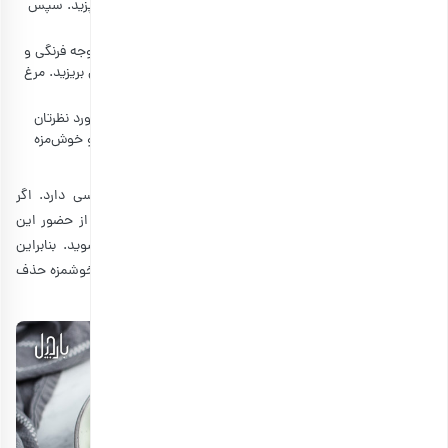
مرغ را روی باربیکیو بگذارید و ۳ تا ۴ دقیقه هر طرف آن را بپزید. سپس
آن را برداشته و کنار بگذارید.
سیب و آب لیمو را داخل کاسه‌ای بزرگ بریزید. سبزی تازه، گوجه فرنگی و
نصف گردو و دانه کاج را اضافه کنید. روی آن‌ها نمک و فلفل بریزید. مرغ
خرد شده را اضافه کنید. همه آن‌ها را باهم ترکیب کنید.
روی سالاد مرغ را با باقی گردو تزئین کرده و در ظرف یا نان مورد نظرتان
سرو کنید. حالا زمان نوش‌جان‌کردن این سالاد مرغ مجلسی و خوش‌مزه
است!
در تهیه سالاد مرغ باربیکیو و سیب، مغز گردو نقشی اساسی دارد. اگر
همه‌چیز
همه چیز درمورد خواص گردو
را بدانید، بدون شک از حضور این
آجیل پرخاصیت در سالاد مرغ مجلسی خود خوشحال می‌شوید. بنابراین
پیشنهاد می‌کنیم به هیچ وجه گردو را از دستور از سالاد مرغ خوشمزه حذف
نکنید.