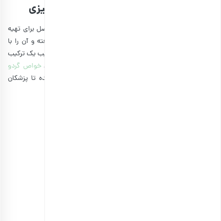
سالاد مرغ باربیکیو و سیب؛ یک شام پاییزی
پاییز فصل سیب، محبوب‌ترین میوه بهشتی است. در این فصل برای تهیه
سالاد مرغ بهتر است به سراغ سالاد مرغ باربیکیو و سیب رفته و آن را با
انواع سیب‌های خرد شده درست کنید. سالاد مرغ و گردو و سیب یک ترکیب
جذاب برای غذایی رژیمی و سالم محسوب می‌شود. در ضمن
خواص گردو
برای مقابله با افسردگی
و بیماری‌های دیگر همیشه باعث شده تا پزشکان
استفاده از آن را به همه افراد توصیه کنند.
اطلاعات تغذیه‌ای سالاد مرغ و گردو و سیب
هر ۱ فنجان: 227 کیلو کالری
کربوهیدرات: ۶ گرم
پروتئین: ۱۹ گرم
چربی: ۱۴ گرم
چربی اشباع شده: ۲ گرم