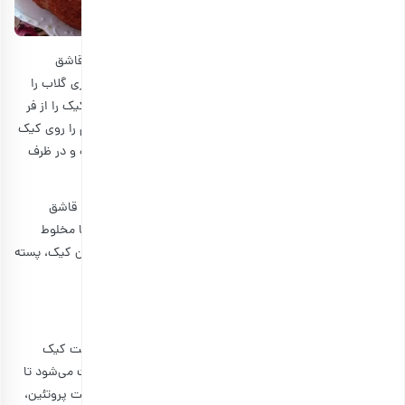
در زمانی که کیک در حال پختن است، در یک قابلمه کوچک، ۲ قاشق
غذاخوری شکر، ۱ قاشق غذاخوری آب پرتقال، ۱/۲ قاشق غذاخوری گلاب را
روی حرارت بگذارید و هم بزنید تا شکر حل شود. پس از آن‌که کیک را از فر
بیرون آوردید و خنک شد، روی کیک را سوراخ کنید و شربت گرم را روی کیک
بریزید. بگذارید کیک کاملا خنک شود، سپس از قالب خارج کرده و در ظرف
کیک بریزید.
شربت روی کیک را می‌توانید با استفاده از شکر، آب پرتقال و ۲ قاشق
چایخوری آب سرد درست کنید. این مواد را آنقدر به هم بزنید تا مخلوط
شوند. سپس مواد را با قاشق روی کیک بریزید. نهایتا برای تزئین کیک، پسته
خرد شده و گل رز خشک شده را بر روی آن بپاشید.
طرز تهیه کیک پسته و گلاب با ماست
ماست یکی از مواد غذایی مناسبی است که می‌تواند طعم و بافت کیک
پسته و گلاب را بهتر کند. زیرا خامه‌ای و چرب بودن ماست باعث می‌شود تا
کیک حالت خشک نداشته باشد و مرطوب بماند. در ضمن، ماست پروتئین،