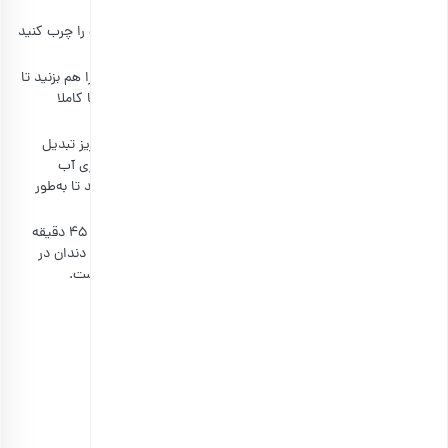
فر را با دمای ۱۷۰ درجه سانتی‌گراد گرم کنید و یک قالب کیک را چرب کنید
و روی آن را با کاغذ روغنی بپوشانید.
در یک کاسه بزرگ و با همزن دستی، کره و ۲/۳ پیمانه شکر را هم بزنید تا
پف کند. سپس تخم مرغ‌ها را یکی یکی با همزن، هم بزنید تا کاملا
مخلوط شوند.
در هاون یا با آسیاب، دانه‌ها هل را آسیاب کنید تا به پودر ریز تبدیل
شوند. آن‌ها را به همراه آرد، پوست پرتقال، ۳ قاشق غذاخوری آب
پرتقال، ۱ قاشق غذاخوری گلاب و بیکینگ پودر را به هم بزنید تا به‌طور
یکدست مخلوط شوند.
خمیر را در قالب آماده شده بریزید و داخل فر بگذارید. حدود ۴۵ دقیقه
طول می‌کشد تا کیک بپزد. برای اطمینان می‌‌توانید یک خلال دندان در
وسط کیک فرو ببرید، اگر تمیز بیرون آمد یعنی کیک آماده است.
قالب را به سینی فر منتقل کنید و بگذارید کمی خنک شود.