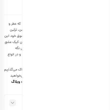
توسط
آتوسا سالکی
۲۰ شهریور ۱۴۰۱
8 دقیقه مطالعه
کیک پسته و گلاب شما را یاد باغ ایرانی در اواخر بهار می‌اندازد که عطر و
بوی خاصی دارد، با طعم مرکبات ترکیب شده و با پسته سبز روشن، تزئین
شده است. گفته می‌شود که یه شاهزاده ایرانی برای جذب معشوق خود این
کیک را تهیه کرده است تا او را مجذوب خود کند. از این‌رو به آن کیک عشق
ایرانی می‌گویند و به دلیل طعم خاص آن، همه سلیقه‌ها را راضی نگه
می‌دارد. به طور کلی، گلاب باعث خوشمزه‌تر شدن کیک می‌شود و در انواع
کیک‌ها مثل کیک گلاب و زعفران به کار می‌رود.
ما در این مطلب طرز تهیه کیک پسته و گلاب را با شما به اشتراک می‌گذاریم
و نکاتی را برای خوش طعم‌تر شدن آن ارائه می‌کنیم. پس اگر می‌خواهید
وبلاگ
بدانید کیک پسته و گلاب چگونه درست میشود، در ادامه همراه
بارجیل
باشید.
فهرست مطالب