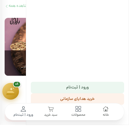
مقالات مرتبط
مشاهده همه
هدیهٔ این کمپین
۷ سوت طلای ملّی‌گلد
10 دقیقه مطالعه
🎁
پیشرفت سبد خرید
۰٪
۱,۸۰۰,۰۰۰ تومان
طرز تهیه قهوه دله عربی همراه با نکات مخصوص سرو قهوه
پ
اگر شما هم مثل ما از عاشقان نوشیدن قهوه هستید، ادامه این مقاله را از…
ا
۰٪
ورود | ثبت‌نام
خرید هدایای سازمانی
نظرات کاربران
ما را دنبال کنید
خانه
محصولات
سبد خرید
ورود | ثبت‌نام
ثبت نظر خود