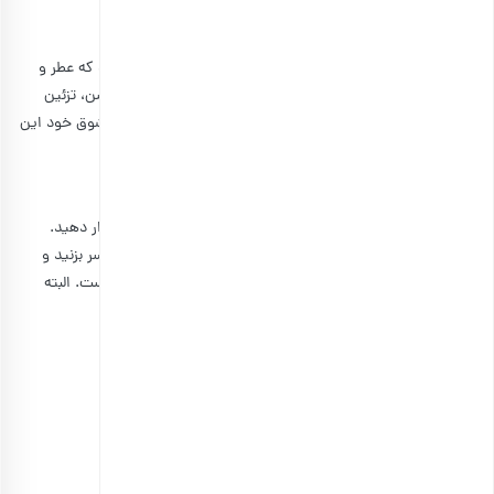
چرا به کیک پسته و گلاب کیک عشق ایرانی هم می گویند؟
کیک پسته و گلاب شما را یاد باغ ایرانی در اواخر بهار می‌اندازد که عطر و
بوی خاصی دارد، با طعم مرکبات ترکیب شده و با پسته سبز روشن، تزئین
شده است. گفته می‌شود که یه شاهزاده ایرانی برای جذب معشوق خود این
کیک را تهیه کرده است تا او را مجذوب خود کند.
کیک پسته و گلاب را می‌توان بدون فر پخت؟
بله. کافیست کف یک قابلمه نسوز را چرب کنید و روی شعله قرار دهید.
وقتی قابلمه گرم شد، مواد کیک را درون قابلمه بریزید و به آن سر بزنید و
خلال دندون را داخل کیک فرو کنید، اگر تمیز بود کیک آماده است. البته
روی آن مانند زمانی که داخل فر قرار می‌گیرد، برشته نمی‌شود.
منبع:
tastemade