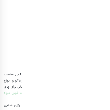
کشمش سبز
انتخاب گزینه ها
مشاهده و خرید انواع کشمش
4. زردآلو و برگه ها
میوه خشک‌های زیادی در بازار وجود دارند که برای افراد دیابتی مناسب
هستند و به عنوان شیرین کننده چای به شمار می‌روند، ولی زردآلو و انواع
برگه‌ میوه
به دلیل طعم تقریبا شیرین خود، همراهی کننده‌ای عالی برای چای
محسوب می‌شوند. در ضمن خودتان می‌توانید با
روش درست کردن میوه
خشک
آشنا شوید و در صورت تمایل، آنها را در منزل تهیه کنید.
زردآلو یک میوه شیرین تابستانی است که مکملی عالی برای رژیم غذایی