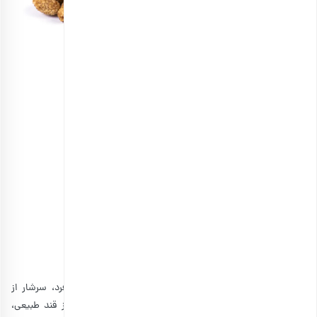
توت خشک اعلی
انتخاب گزینه ها
مشاهده و خرید انواع توت خشک
2. خرما
خواص و مزایای خرما
بسیار است.
خرما
میوه‌ای منحصر به فرد، سرشار از
کلسیم، فسفر، منیزیم و انواع ویتامین‌ها است. خرما، جدا از قند طبیعی،