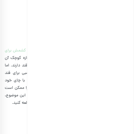
انتخاب گزینه ها
مشاهده و خرید انواع خرما
3. کشمش
کشمش
از نظر مواد مغذی در جایگاه خوبی قرار دارد و
فواید کشمش برای
سلامتی
بسیار است. یکی از ویژگی‌های متمایز کشمش، اندازه کوچک آن
است. معمولا افراد مبتلا به قند خون، علاقه زیادی به خوردن قند دارند. اما
کشمش با طعم شیرین طبیعی خود، جایگزین بسیار مناسبی برای قند
محسوب می‌شود. این افراد می‌توانند تا 10 عدد کشمش را با چای خود
بخورند. البته باید در خوردن کشمش تعادل را رعایت کنید، زیرا ممکن است
نتیجه بر عکس داشته باشد. برای کسب اطلاعات بیشتر درباره این موضوع،
پیشنهاد می‌کنیم مطلب
آیا کشمش برای دیابت ضرر دارد
را مطالعه کنید.