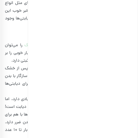
در عین حال، باز هم این افراد نمی‌توانند هرگونه میان وعده‌ای مثل انواع
کیک و شیرینی را با
نوشیدنی و دمنوش‌های گرم
بخورند. اما خبر خوب این
که انواع مختلفی از بهترین خوراکی های همراه با چای برای دیابتی‌ها وجود
دارند که شامل موارد زیر می‌شوند:
1. توت خشک
در میان تمام انواع شیرین کننده چای و دمنوش،
توت خشک
را می‌توان
منحصر به فردترین آن‌ها معرفی کرد، زیرا می‌تواند تاثیرات بسیار خوبی را بر
بدن شما داشته باشد و
توت خشک در مبارزه با دیابت
اثرات مثبتی دارد.
توت خشک سرشار از کلسیم، فسفر، آهن و پتاسیم است که پس از خشک
شدن، تقریبا نیمی از قند خود را از دست می‌دهد و دارای قند سازگار با بدن
انسان است که این ویژگی، آن را به یک خوراکی مناسب برای دیابتی‌ها
تبدیل می‌کند.
اما این را هم باید بدانید که توت خشک به تنهایی مزایای زیادی دارد، اما
وقتی به مقدار زیاد همراه با چای داغ مصرف شود، عامل اصلی دیابت است!
بنابراین، برعکس باورم عموم مردم که فکر می‌کنند هر دوی این‌ها با هم برای
سلامتی مفیدند، اما اگر میزان مصرف زیاد باشد، دقیقا برای بدن ضرر دارد.
شما می‌توانید توت خشک را در روز برای سه وعده و در هر بار تا 10 عدد
میل کنید.