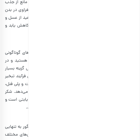
اما وقتی صحبت از حذف قند و شکر می‌شود، نمی‌توان از رژیم های لاغری و
ورزشی صحبتی نکرد. این افراد همواره به دنبال محاسبه کالری دریافتی خود
هستند و تا حد امکان از مصرف قند و شکر دوری می‌کنند. با اینکه تمامی
موارد قبلی را می‌توانید به عنوان همراهی چای میل کنید، ولی شیرین کننده
های دیگری نیز برای ورزشکاران وجود دارند که شامل موارد زیر می‌شوند:
1. عسل
هر چه قدر از خواص عسل بگوییم، کم است. عسل، محصولی طبیعی است
که زنبورهای عسل آن را از شهد گل‌ها تهیه می‌کنند. عسل حاوی آنزیم‌ها،
آنتی اکسیدان‌ها، آهن، روی، پتاسیم، کلسیم، فسفر، ویتامین B6،
ریبوفلاوین و نیاسین است. این مواد مغذی برای خنثی کردن رادیکال‌های
آزاد و ترویج رشد باکتری‌های سالم در دستگاه گوارش ضروری هستند.
یک قاشق غذاخوری عسل خام حاوی 64 کالری است. بنابراین تنها با مصرف
یک وعده عسل در روز، فواید زیادی به بدن شما می‌رسند. اما هنگام مصرف
عسل به عنوان شیرین کننده دمنوش و چای، باید به یک نکته توجه داشته