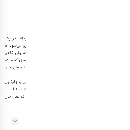
خوشمزه، رژیمی و طبیعی
توسط
آتوسا سالکی
۳۱ خرداد ۱۴۰۲
13 دقیقه مطالعه
چای، اصلی‌ترین و محبوب‌ترین نوشیدنی ایرانی‌ها است که روزانه در چند
وعده مختلف آن را میل می‌کنند و تقریبا در همه مهمانی‌ها سرو می‌شود. با
اینکه قند همیشه بهترین همراهی کننده برای چای بوده است، ولی گاهی
دلمان کمی تنوع می‌خواهد دوست داریم که چای خاص‌تری را میل کنیم. در
ضمن، مصرف زیاد قند برای بدن مضر است و برخی از افراد با بیماری‌های
خاص نیز اصلا نباید قند مصرف کنند.
بنابراین ما قصد داریم بهترین انواع شیرین کننده چای و دمنوش و جایگزین
قند را به شما معرفی کنیم. این خوراکی‌ها اکثرا سالم هستند و با قیمت
مقرون به‌صرفه‌ای به فروش می‌رسند. برای آنکه سالم‌تر بمانید و در عین حال
از نوشیدن چای لذت ببرید، در ادامه همراه ما باشید.
فهرست مطالب