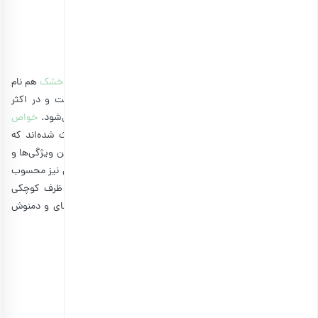
مشاهده و خرید انواع برگه میوه
5. انجیر خشک
حالا که درباره برگه‌ها صحبت کردیم، نوبت آن است که از
انجیر خشک
هم نام
ببریم. اجیر خشک، پای ثابت انواع آجیل و
خشکبار
بوده است و در اکثر
مواقع به عنوان جایگزین قند در کنار کشمش و خرما دیده می‌شود.
خواص
انجیر سیاه خشک
و
مواد مغذی موجود در انجیر خشک
باعث شده‌اند که
این میوه در لیست بهترین میان وعده‌ها قرار بگیرد. به دلیل این ویژگی‌ها و
مقرون به‌صرفه بودن، به عنوان یک خوراکی مناسب در کنار چای نیز محسوب
می‌شود. کافیست مقداری انجیر خشک و برگه زرد آلو را در ظرف کوچکی
بریزید و در کیف خود قرار دهید تا حتی بیرون از منزل هم چای و دمنوش
خود را به همراه آنه میل کنید.