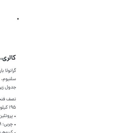
کالری، 
گرانولا ب
جدول زیر 
نصف فنج
۱۹۵ کیلو کالری
• پروتئین: ۴٫۴ 
• چربی: ۲٫۹ گرم
• کربوهیدرات: