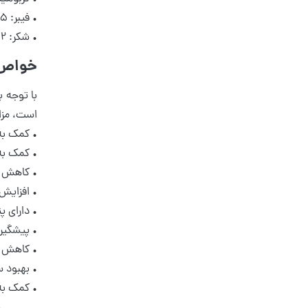
• فیبر: ۳٫۵ گرم
• شکر: ۱۴٫۲ گرم
خواص گر
با توجه ب
است، مزای
• کمک به
• کمک ب
• کاهش 
• افزایش
• دارای 
• پیشگیر
• کاهش 
• بهبود
• کمک به