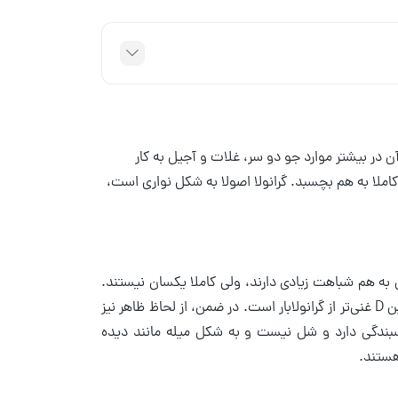
ن در بیشتر موارد جو دو سر، غلات و آجیل به کار
ا کاملا به هم بچسبد. گرانولا اصولا به شکل نواری است،
خیلی به هم شباهت زیادی دارند، ولی کاملا یکسان نیستند.
گرانولا از نظر ویتامین B12، ویتامین B6، فولات، ویتامین B2، ویتامین B3 و ویتامین D غنی‌تر از گرانولابار است. در ضمن، از لحاظ ظاهر نیز
ت چسبندگی دارد و شل نیست و به شکل میله مانند دیده
هستند.