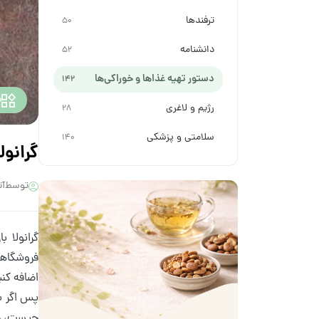
ترفندها
50
دانشنامه
52
دستور تهیه غذاها و خوراکی‌ها
142
د
رژیم و لاغری
28
سلامتی و پزشکی
140
گرانول
توسط
آت
گرانولا 
فروشگاهی
اضافه کنی
پس اگر ب
چیست، چه 